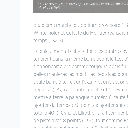
En tête dès le test de dressage, Ella Rinaldi et Boston du Ve
ph. Marine Delie
deuxième marche du podium provisoire (-30,5
Winterholer et Céleste du Montier réalisai
temps (-32.5).
Le calcul mental est vite fait : les quatre cav
tenaient dans la même barre avant le test d
s’annonçait alors comme toujours décisif. L
belles manières les hostilités décisives po
seule barre à terre sur l’oxer 7 et une seco
dépassé (-37,5 au final). Rosalie et Céleste 
mettre à terre la palanque numéro 6, faute à
ajouter du temps (7,6 points à ajouter sur ce
total à 40,1). Cylia et Elliott ont fait tomber 
de piste avec 8 points (-39), tout comme E