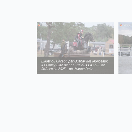
Elliott du Cocapi, par Quabar des Monceaux,
As Poney Élite de CCE, 8e du CCIOP2-L de
Ströhen en 2023 – ph. Marine Delie