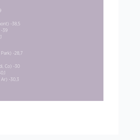
9
mont) -38,5
 -39
1
 Park) -28,7
i, Co) -30
0,1
 Ar) -30,3