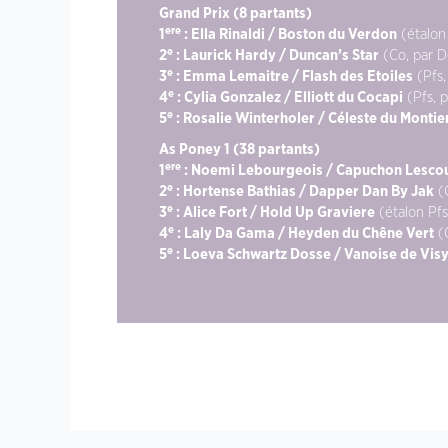
Grand Prix (8 partants)
ere
1
: Ella Rinaldi / Boston du Verdon
(étalon
e
2
: Laurick Hardy / Duncan’s Star
(Co, par D
e
3
: Emma Lemaitre / Flash des Etoiles
(Pfs,
e
4
: Cylia Gonzalez / Elliott du Cocapi
(Pfs, 
e
5
: Rosalie Winterholer / Céleste du Montie
As Poney 1 (38 partants)
ere
1
: Noemi Lebourgeois / Capuchon Lesco
e
2
: Hortense Bathias / Dapper Dan By Jak
(C
e
3
: Alice Fort / Hold Up Graviere
(étalon Pfs
e
4
: Laly Da Gama / Heyden du Chêne Vert
(O
e
5
: Loeva Schwartz Dosse / Vanoise de Visy