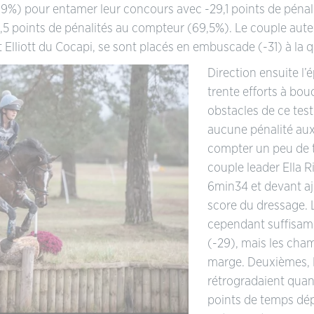
,9%) pour entamer leur concours avec -29,1 points de pénal
5 points de pénalités au compteur (69,5%). Le couple aute
t Elliott du Cocapi, se sont placés en embuscade (-31) à la 
Direction ensuite l
trente efforts à bo
obstacles de ce test
aucune pénalité aux 
compter un peu de 
couple leader Ella R
6min34 et devant aj
score du dressage. L
cependant suffisam
(-29), mais les cha
marge. Deuxièmes, 
rétrogradaient qua
points de temps dépa