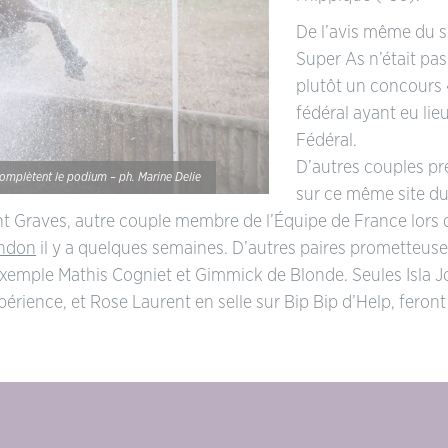
De l’avis même du sé
Super As n’était pas
plutôt un concours 
fédéral ayant eu lie
Fédéral.
D’autres couples p
omplètent le podium – ph. Marine Delie
sur ce même site d
ht Graves, autre couple membre de l’Équipe de France lors
andon
il y a quelques semaines. D’autres paires prometteus
xemple Mathis Cogniet et Gimmick de Blonde. Seules Isla J
érience, et Rose Laurent en selle sur Bip Bip d’Help, feron