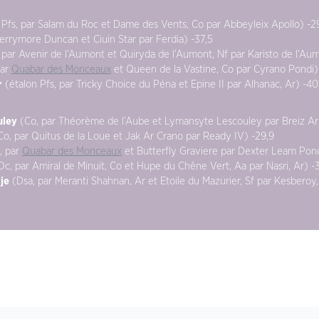
 Pfs, par Salam du Roc et Dame des Vents, Co par Abbeyleix Apollo) -2
errymore Duncan et Ciuin Star par Ferdia) -37,5
 par Avenir de l’Aumont et Quiryda de l’Aumont, Nf par Karisto de l’Au
par
Quabar des Monceaux
et Queen de la Vastine, Co par Cyrano Pondi)
r
(étalon Pfs, par Tricky Choice du Péna et Epine II par Alhanac, Ar) -40,
uley
(Co, par Théorème de l’Aube et Lymansyte Lescouley par Breiz Ar
o, par Quitus de la Loue et Jak Ar Crano par Ready IV) -29,9
, par
Quabar des Monceaux
et Butterfly Graviere par Dexter Leam Pond
c, par Amiral de Minuit, Co et Hupe du Chêne Vert, Aa par Nasri, Ar) -3
je
(Dsa, par Meranti Shahnan, Ar et Etoile du Mazurier, Sf par Kesberoy,