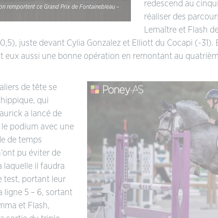
redescend au cinqui
rdon remportent ce Grand Prix de Fontainebleau –
réaliser des parcou
Lemaître et Flash des
), juste devant Cylia Gonzalez et Elliott du Cocapi (-31). 
ent eux aussi une bonne opération en remontant au quatrième
aliers de tête se
’hippique, qui
aurick a lancé de
ur le podium avec une
nde de temps
n’ont pu éviter de
 laquelle il faudra
 test, portant leur
la ligne 5 – 6, sortant
mma et Flash,