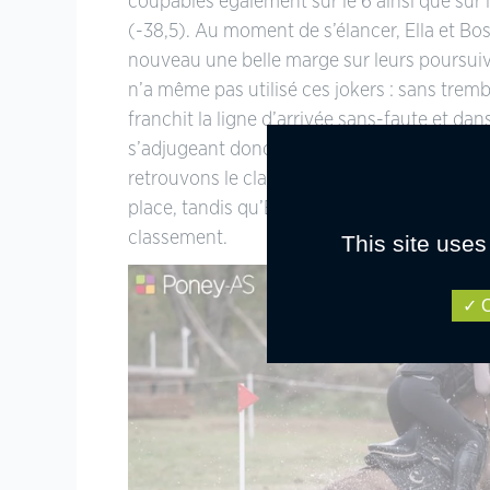
coupables également sur le 6 ainsi que sur la
(-38,5). Au moment de s’élancer, Ella et Bo
nouveau une belle marge sur leurs poursuiva
n’a même pas utilisé ces jokers : sans tremb
franchit la ligne d’arrivée sans-faute et dan
s’adjugeant donc ce Grand Prix ! Finalement
retrouvons le classement à l’issue du dres
place, tandis qu’Emma Lemaître et Flash des
classement.
This site uses
O