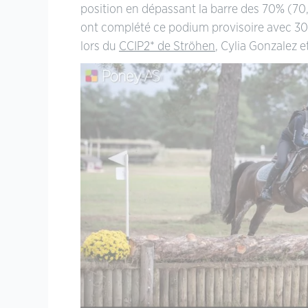
position en dépassant la barre des 70% (70
ont complété ce podium provisoire avec 30,
lors du
CCIP2* de Ströhen
, Cylia Gonzalez e