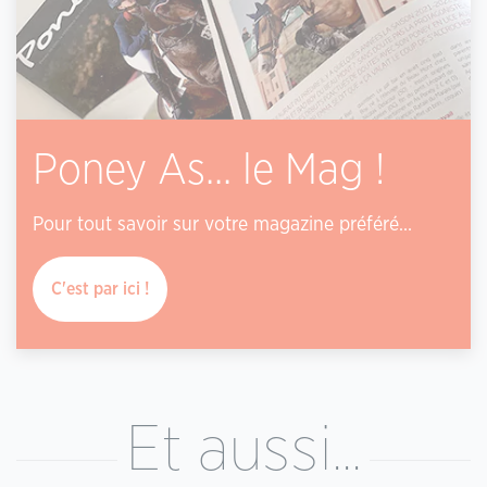
Poney As... le Mag !
Pour tout savoir sur votre magazine préféré…
C'est par ici !
Et aussi...