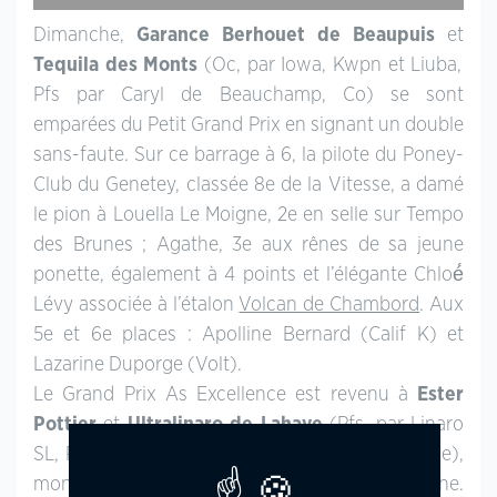
Dimanche,
Garance Berhouet de Beaupuis
et
Tequila des Monts
(Oc, par Iowa, Kwpn et Liuba,
Pfs par Caryl de Beauchamp, Co) se sont
emparées du Petit Grand Prix en signant un double
sans-faute. Sur ce barrage à 6, la pilote du Poney-
Club du Genetey, classée 8e de la Vitesse, a damé
le pion à Louella Le Moigne, 2e en selle sur Tempo
des Brunes ; Agathe, 3e aux rênes de sa jeune
ponette, également à 4 points et l’élégante Chloé́
Lévy associée à l’étalon
Volcan de Chambord
. Aux
5e et 6e places : Apolline Bernard (Calif K) et
Lazarine Duporge (Volt).
Le Grand Prix As Excellence est revenu à
Ester
Pottier
et
Ultralinaro de Lahaye
(Pfs, par Linaro
SL, Poet et Folavoine d’Agora par Ultra de Ruille),
monté jusqu’à fin août par sa grande sœur Perrine.