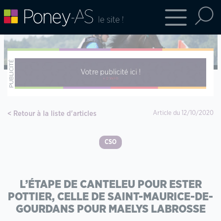
Retour à la liste d'articles
Article du 12/10/2020
CSO
L’ÉTAPE DE CANTELEU POUR ESTER
POTTIER, CELLE DE SAINT-MAURICE-DE-
GOURDANS POUR MAELYS LABROSSE