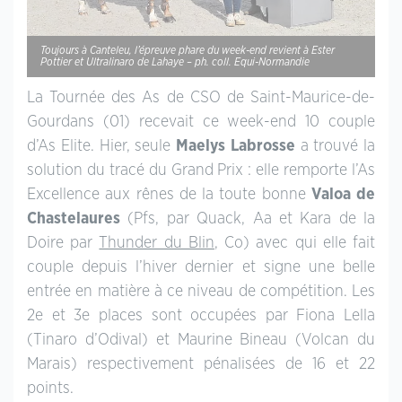
Toujours à Canteleu, l’épreuve phare du week-end revient à Ester
Pottier et Ultralinaro de Lahaye – ph. coll. Equi-Normandie
La Tournée des As de CSO de Saint-Maurice-de-
Gourdans (01) recevait ce week-end 10 couple
d’As Elite. Hier, seule
Maelys Labrosse
a trouvé la
solution du tracé du Grand Prix : elle remporte l’As
Excellence aux rênes de la toute bonne
Valoa de
Chastelaures
(Pfs, par Quack, Aa et Kara de la
Doire par
Thunder du Blin
, Co) avec qui elle fait
couple depuis l’hiver dernier et signe une belle
entrée en matière à ce niveau de compétition. Les
2e et 3e places sont occupées par Fiona Lella
(Tinaro d’Odival) et Maurine Bineau (Volcan du
Marais) respectivement pénalisées de 16 et 22
points.