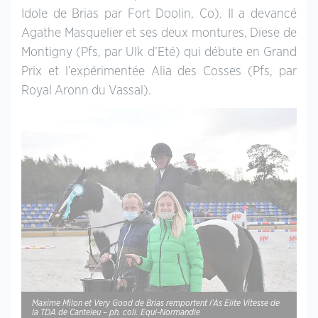
Idole de Brias par Fort Doolin, Co). Il a devancé
Agathe Masquelier et ses deux montures, Diese de
Montigny (Pfs, par Ulk d’Eté) qui débute en Grand
Prix et l’expérimentée Alia des Cosses (Pfs, par
Royal Aronn du Vassal).
Maxime Milon et Very Good de Brias remportent l’As Elite Vitesse de
la TDA de Canteleu – ph. coll. Equi-Normandie