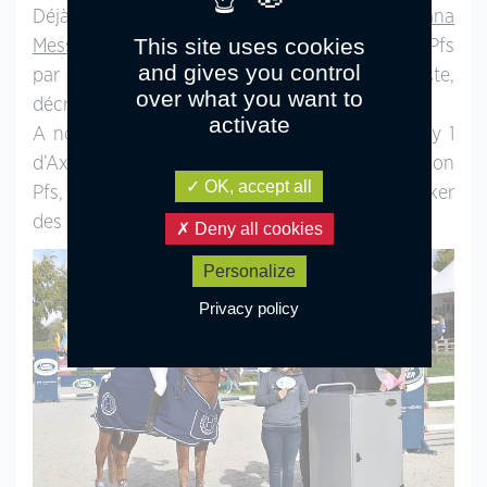
Déjà appelée à la remise des prix samedi,
Lana
This site uses cookies
Messina
en selle sur Atila de Talforest (Pfs
and gives you control
par
Westide Mirah II
, Co), également barragiste,
over what you want to
décroche une deuxième place.
activate
A noter le succès dans le Grand Prix As Poney 1
d’Axelle Pottier avec Udaipur Nordmann (étalon
OK, accept all
Pfs, par
Mad du Bosc
et Rahifa El Ayla par Jocker
des Nouettes).
Deny all cookies
Personalize
Privacy policy