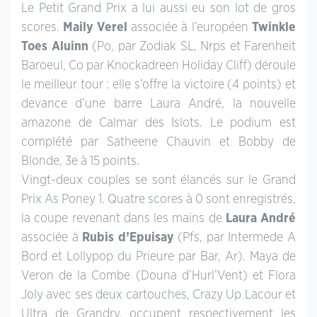
Le Petit Grand Prix a lui aussi eu son lot de gros
scores.
Maily Verel
associée à l’européen
Twinkle
Toes Aluinn
(Po, par Zodiak SL, Nrps et Farenheit
Baroeul, Co par Knockadreen Holiday Cliff) déroule
le meilleur tour : elle s’offre la victoire (4 points) et
devance d’une barre Laura André, la nouvelle
amazone de Calmar des Islots. Le podium est
complété par Satheene Chauvin et Bobby de
Blonde, 3e à 15 points.
Vingt-deux couples se sont élancés sur le Grand
Prix As Poney 1. Quatre scores à 0 sont enregistrés,
la coupe revenant dans les mains de
Laura André
associée à
Rubis d’Epuisay
(Pfs, par Intermede A
Bord et Lollypop du Prieure par Bar, Ar). Maya de
Veron de la Combe (Douna d’Hurl’Vent) et Flora
Joly avec ses deux cartouches, Crazy Up Lacour et
Ultra de Grandry, occupent respectivement les