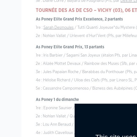
5e : Diane Corre / Bayard de Fougnard (Pfs, par
Dexter L
TOURNÉE DES AS DE CSO – VICHY (03), 06 E
As Poney Elite Grand Prix Excellence, 2 partants
1re :
Sarah Desmoules
/ Tutti Quanti Joyeuse*du Mystere (
2e : Nohlan Vallat / Urlevent d’Hurl’Vent (Pfs, par Millef
As Poney Elite Grand Prix, 13 partants
1re : Iris Barbier / Sagami San Joyeux (étalon Pfs, par Li
2e : Alizée Mottet Devaux / Rainbow des Muses (Sfb, par 
3e : Jules Papaian Roche / Barabbas du Ponthouar (Pfs, 
4e : Héloïse Richard / Ulloa des Clafs (Pfs, par Linaro SL,
5e : Cassandre Campomenoso / Bizness des Aubépines (
As Poney 1 du dimanche
1re : Eponine Saunier / Beauty Rocq (Co, par
Dexter Leam
2e : Nohlan Vallat / Qualice de l’Etivant (Oc, par Machno
3e : Lou Ann Beraud / Ungaro of Qofanny (Pfs, par Linaro 
4e : Judith Clavelloux / Baltakhan des Eymes (Oc, par Ew
This site uses