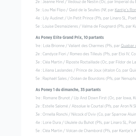
2e : Jeanne Hirel / Vedouz de Nestin (Oc, par Imperial du 
3e : Lou Mai Flipo / Qaid de la Seulles (Nf, par
Kantje’s Ro
4e : Lily Audinet / Un Petit Prince (Pfs, par Linaro SL, Po
5e : Louise Desmaizieres / Valma de Fougnard (Pfs, par Kan
As Poney Elite Grand Prix, 10 partants
1re : Lola Brionne / Valiant des Charmes (Pfs, par
Quabar 
2e : Candyce Fiori / Romeo des Tilleuls (Pfs, par Eloi IV, 
3e : Cléa Martin / Riposte Roctaillade (Oc, par Fildor de L
4e : Liliana Laslandes / Prince de Joux (étalon Co, par Qui
5e : Raphaël Sales / Océan de Bourdons (Pfs, par Nenuph
As Poney 1 du dimanche, 35 partants
1re : Romane Brunot / Up And Down First (Oc, par Iowa, K
2e : Estelle Salomé / Absolue le Courtal (Pfs, par Aron N
3e : Ornella Ronchi / Nilcock d’Oviv (Co, par Sparrow Alui
4e : Lorie Dura / Ukulele du Buhot (Pfs, par Linaro SL, P
5e : Cléa Martin / Volcan de Chambord (Pfs, par Kantje’s 