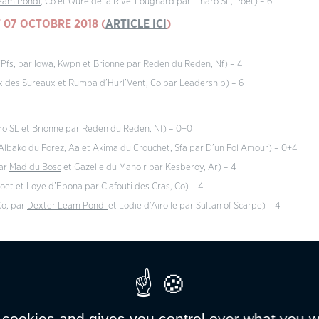
eam Pondi
, Co et Qure de la Rive*Fougnard par Linaro SL, Poet) – 6
T 07 OCTOBRE 2018 (
ARTICLE ICI
)
Pfs, par Iowa, Kwpn et Brionne par Reden du Reden, Nf) – 4
eux des Sureaux et Rumba d’Hurl’Vent, Co par Leadership) – 6
naro SL et Brionne par Reden du Reden, Nf) – 0+0
Albako du Forez, Aa et Akima du Crouchet, Sfa par D’un Fol Amour) – 0+4
par
Mad du Bosc
et Gazelle du Manoir par Kesberoy, Ar) – 4
 Poet et Loye d’Epona par Clafouti des Cras, Co) – 4
Co, par
Dexter Leam Pondi
et Lodie d’Airolle par Sultan of Scarpe) – 4
 Pondi
et Tess Rocq par Juan du Boc) – 0
 Carwyn, Wd et Thais du Serre, Cs par Peeping Tom A, Aa) – 0
SL, Poet et Qofanny par Lancer, Drp) – 1
ildhed des Eymes et Venus V, Pfs par Legrey, Co) – 4
 cookies and gives you control over what you w