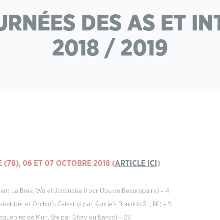
URNÉES DES AS ET I
2018 / 2019
(78), 06 ET 07 OCTOBRE 2018 (
ARTICLE ICI
)
ment La Brée, Wd et Javanaise II par Ubu de Beaurepaire) – 4
shebber et Orchid’s Celestiyi par Kantje’s Ronaldo SL, Nf) – 9
 Roquepine de Mun, Sfa par Glory du Banco) – 24