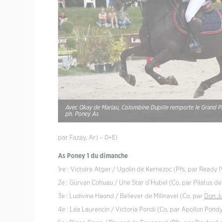
Avec Okay de Marlau, Colombine Dupille remporte le Grand Pr
ph. Poney As
par Fazay, Ar) – 0+El
As Poney 1 du dimanche
1re : Victoire Atger / Ugolin de Kernezoc (Pfs, par Ready 
2e : Gurvan Cohuau / Une Star d’Hubel (Co, par Pilatus de
3e : Ludivine Haond / Believer de Milinavel (Co, par
Don J
4e : Léa Laurencin / Victoria Pondi (Co, par Apollon Pond