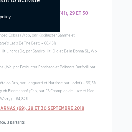
AGE – LAMOTTE-BEUVRON (41), 29 ET 30
policy
Prix), 6 partants
ainted Colors (Wpb, par Kooihuster Samme et
age’s Let’s Be The Best) – 68,45%
 Hit Linaro (Oc, par Sandro Hit, Old et Bella Donna SL, Wb
ne (Wa, par Foxhunter Pantheon et Polhaars Daffodil par
(étalon Drp, par Languard et Narzisse par Loriot) – 66,15%
Toy vh Bloemenhof (Csb, par FS Champion de Luxe et Mac
 Worry) – 64,84%
 AR
NAS (69), 29 ET 30 SEPTEMBRE 2018
nce, 3 partants