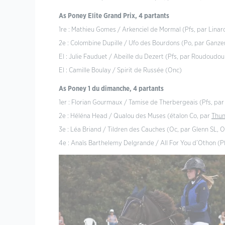
As Poney Elite Grand Prix, 4 partants
1re : Mathieu Gomes / Arkenciel de Mormal (Pfs, par Lina
2e : Colombine Dupille / Ufo des Bourdons (Po, par Ganze
El : Julie Fauduet / Abeille du Dezert (Pfs, par Roudoudou 
El : Camille Boulay / Spirit de Russée (Onc)
As Poney 1 du dimanche, 4 partants
1er : Florian Gourmaux / Tamise de Therbergeais (Pfs, par 
2e : Héléna Head / Qualou des Muses (étalon Co, par
Thun
3e : Léa Briand / Tildren des Cauches (Oc, par Glenn SL, Oe
4e : Anaïs Barthelemy Delgrande / All For You d’Othon (Pf