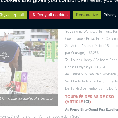
Yo, Onc et Hierina D’Hanta Yo, Pfs par Dunixi, Ar) – 4
TOURNÉE DES AS DE DRESS
K, accept all
Deny all cookies
Personalize
Privacy 
SEPTEMBRE 2018
As Poney Elite (Imposée et Grand 
1re : Salomé Wenske / Turfhorst P
Coelenhage’s Prescilla par Coelenh
2e : Astrid Antunes Millou / Bandro
par Courage) – 67,25%
3e : Laurick Hardy / Polhaars Daph
Maestir Odyssey) – 66,76%
4e : Laure billy Beaute / Robinson 
5e : Charlotte Monteilhet / Dinky 
Dehlia vh Bloemenhof par FS Don’t
TOURNÉE DES AS DE C
SO –
 Tutti Quanti Joyeuse*du Mystère sur la
(ARTICLE
ICI
)
As Poney Elite Grand Prix Excelle
Neville, Sfa et Hera d’Hurl’Vent par Boogie de la Gere)