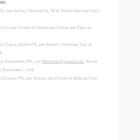
ants
(Oc, par Kantje’s Ronaldo SL, Nf et Shaolin Kersidal Onc) –
t (Co, par Fricotin et Deidre de l’Aubier par Fakir de
de l’Ourcq (étalon Pfs, par Kantje’s Admiraal, Oep et
+4
eux Decandolle (Pfs, par
Welcome Sympatico SL
, Han et
e Buccaneer) – 0+8
 Etisses (Pfs, par Snoopy des Etisses et Belle du Pont,