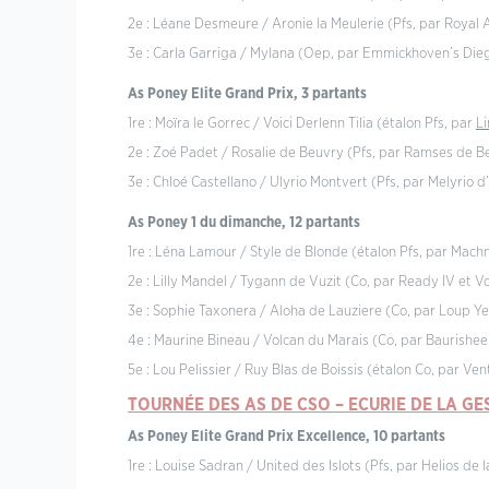
2e : Léane Desmeure / Aronie la Meulerie (Pfs, par Royal 
3e : Carla Garriga / Mylana (Oep, par Emmickhoven’s Diego
As Poney Elite Grand Prix, 3 partants
1re : Moïra le Gorrec / Voici Derlenn Tilia (étalon Pfs, par
Li
2e : Zoé Padet / Rosalie de Beuvry (Pfs, par Ramses de B
3e : Chloé Castellano / Ulyrio Montvert (Pfs, par Melyrio d
As Poney 1 du dimanche, 12 partants
1re : Léna Lamour / Style de Blonde (étalon Pfs, par Mac
2e : Lilly Mandel / Tygann de Vuzit (Co, par Ready IV et V
3e : Sophie Taxonera / Aloha de Lauziere (Co, par Loup Y
4e : Maurine Bineau / Volcan du Marais (Co, par Baurisheen
5e : Lou Pelissier / Ruy Blas de Boissis (étalon Co, par Ve
TOURNÉE DES AS DE CSO – ECURIE DE LA GE
As Poney Elite Grand Prix Excellence, 10 partants
1re : Louise Sadran / United des Islots (Pfs, par Helios de 