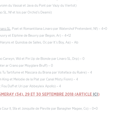
Aronn du Vassal et Java du Pont par Vazy du Viertot)
 SL, Nf et Isis par Orchid’s Deamii)
naro SL
, Poet et Romantiliana Linaro par Watershof Pretendent, Nf) – 4+0
euvry et Elphine de Beuvry par Begon, Ar) – 4+12
’Haryns et Quindoa de Salles, Oc par It’s Boy, Aa) – Ab
hno Carwyn, Wd et Pin Up de Blonde par Linaro SL, Drp) – 0
oter ar Crano par Moyglare Bruff) – 0
es Tu Tartifume et Mascara du Brana par Volteface du Ruère) – 4
 King et Melodie de la Plat par Canal Misty Fionn) – 4
nt Fou Duff et Uri par Abbeyleix Apollo) – 4
SMERAY (34), 29 ET 30 SEPTEMBRE 2018 (ARTICLE
ICI
)
la Cour II, Sfa et Jonquille de Pleville par Banagher Magee, Co) – 0+0