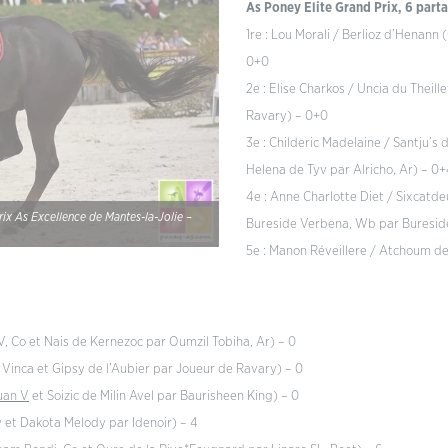
As Poney Elite Grand Prix, 6 part
1re : Lou Morali / Berlioz d’Henann 
0+0
2e : Elise Charkos / Uncia du Theille
Ravary) – 0+0
3e : Childeric Madelaine / Santju’s 
Helena de Tyv par Alricho, Ar) – 0
4e : Anne Charlotte Diet / Sixcatd
ix As Excellence de Mantes-la-Jolie –
Bureside Verbena, Wb par Buresid
5e : Manon Réveillere / Atchoum des
IV, Co et Nais de Kernezoc par Oumzil Tobiha, Ar) – 0
 Vinca et Gipsy de l’Aubier par Joueur de Ravary) – 0
uan V
et Soizic de Milin Avel par Baurisheen King) – 0
y et Dakota Melody par Idenoir) – 4