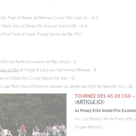
ro SL, Poet et Rosée de Mormal, Co par Don Juan V) – 4+4
r Mann, Drp et Darby Db, Drp par Dornick B) – 4+4
d’Hurl’Vent et Iriane, Po par Syrius de Mai, Pfs)
Ultra de Ruille et Lumiere de Mai, Oncp) – 0
der du Blin
et Finola of Laps par Garryhinch Millrace – 8
p et Chipie Girl, Cs par Rigolo IVa, Aa) – 12
s, par Mon Chou d’Othon et Jalousie du Jardin par Uriel de Neuville, Co) – 26
TOURNÉE DES AS DE CSO – 
(
ARTICLE ICI
)
As Poney Elite Grand Prix Excellen
1re : Lou Morali / Ah de Prere (Pfs,
Origan Melody)