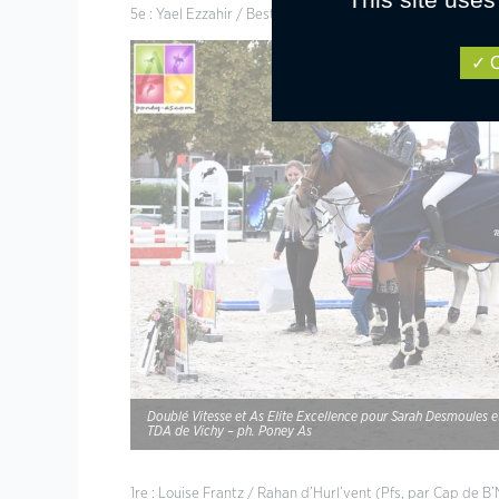
5e : Yael Ezzahir / Best of d’Yl (Oc, par Mnemeth D’Hanta 
O
Doublé Vitesse et As Elite Excellence pour Sarah Desmoules et
TDA de Vichy – ph. Poney As
1re : Louise Frantz / Rahan d’Hurl’vent (Pfs, par Cap de B’