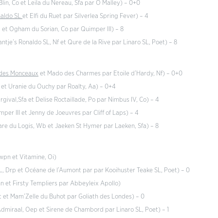
Blin, Co et Leila du Nereau, Sfa par O Malley) – 0+0
naldo SL
et Elfi du Ruet par Silverlea Spring Fever) – 4
et et Ogham du Sorian, Co par Quimper III) – 8
tje’s Ronaldo SL, Nf et Qure de la Rive par Linaro SL, Poet) – 8
des Monceaux
et Mado des Charmes par Etoile d’Hardy, Nf) – 0+0
Co et Uranie du Ouchy par Roalty, Aa) – 0+4
argival,Sfa et Delise Roctaillade, Po par Nimbus IV, Co) – 4
mper III et Jenny de Joeuvres par Cliff of Laps) – 4
are du Logis, Wb et Jaeken St Hymer par Laeken, Sfa) – 8
wpn et Vitamine, Oi)
 SL, Drp et Océane de l’Aumont par par Kooihuster Teake SL, Poet) – 0
nn et Firsty Templiers par Abbeyleix Apollo)
oet et Mam’Zelle du Buhot par Goliath des Londes) – 0
Admiraal, Oep et Sirene de Chambord par Linaro SL, Poet) – 1