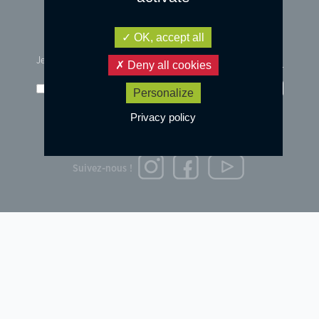
OK, accept all
Je m'inscris à la newsletter :
Deny all cookies
j'accepte les
conditions d'utilisation
des données
Go!
Personalize
Privacy policy
© 2023 DESIGN by
OVARMA STUDIO
Mentions légales et données personnelles
Suivez-nous !