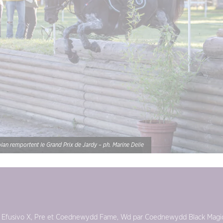
lan remportent le Grand Prix de Jardy – ph. Marine Delie
 Efusivo X, Pre et Coednewydd Fame, Wd par Coednewydd Black Magi