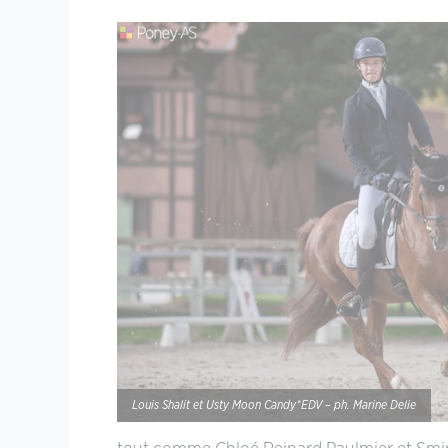
Louis Shalit et Usty Moon Candy*EDV – ph. Marine Delie