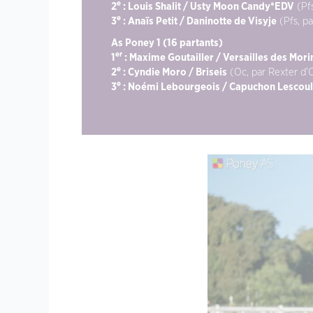
e
2
: Louis Shalit / Usty Moon Candy*EDV
(Pfs
e
3
: Anaïs Petit / Daninotte de Visyje
(Pfs, p
As Poney 1 (16 partants)
er
1
: Maxime Goutailler / Versailles des Mori
e
2
: Cyndie Moro / Briseis
(Oc, par Rexter d’Or
e
3
: Noémi Lebourgeois / Capuchon Lescou