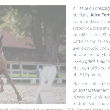
A l’issue du dressa
du Mans
,
Alice Fort
commandes de l’épreu
sortent de piste av
pénalités. Louis Sha
partie sarthoise, se
ayant déroulé égal
notamment une faut
(-29,5 grâce à leur
était complété par 
et -30,5 points).
Place ensuite au te
boucler idéalement
classement à signale
rentrant sans-faute