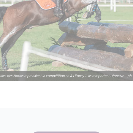
illes des Morins reprenaient la compétition en As Poney 1. Ils remportent l’épreuve – ph.