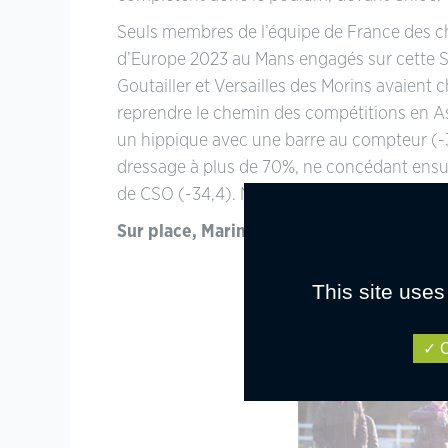
Seuls membres de l’équipe de France des 
d’Europe 2023 au Mans engagés sur cette 
Goutailler et Versailles des Morins avaient c
reprendre le chemin des compétitions en As
un hippique avec une barre au compteur (-31
dressage à plus de 70%, ne concédant ensuit
de CSO (-34,4). Noémi Lebourgeois et Cap
Sur place, Marine Delie
This site uses
O