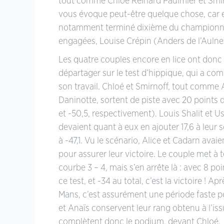
tout comme Chloé Reinard Paulmier et Smirn
vous évoque peut-être quelque chose, car e
notamment terminé dixième du championnat 
engagées, Louise Crépin (Anders de l’Aulne)
Les quatre couples encore en lice ont donc 
départager sur le test d’hippique, qui a co
son travail. Chloé et Smirnoff, tout comme 
Daninotte, sortent de piste avec 20 points d
et -50,5, respectivement). Louis Shalit et
devaient quant à eux en ajouter 17,6 à leur
à -47,1. Vu le scénario, Alice et Cadarn avai
pour assurer leur victoire. Le couple met à te
courbe 3 – 4, mais s’en arrête là : avec 8 poi
ce test, et -34 au total, c’est la victoire ! A
Mans, c’est assurément une période faste po
et Anaïs conservent leur rang obtenu à l’is
complètent donc le podium, devant Chloé.