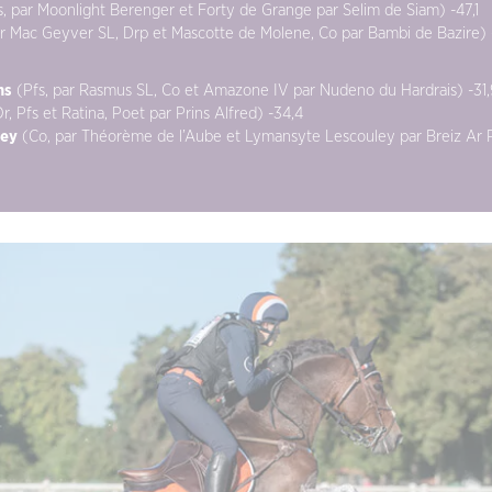
, par Moonlight Berenger et Forty de Grange par Selim de Siam) -47,1
ar Mac Geyver SL, Drp et Mascotte de Molene, Co par Bambi de Bazire) 
ns
(Pfs, par Rasmus SL, Co et Amazone IV par Nudeno du Hardrais) -31,
, Pfs et Ratina, Poet par Prins Alfred) -34,4
ley
(Co, par Théorème de l’Aube et Lymansyte Lescouley par Breiz Ar P