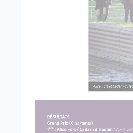
Alice Fort et Cadarn d’Heo
RÉSULTATS
Grand Prix (6 partants)
ere
1
: Alice Fort / Cadarn d’Heolan
(WPb, par