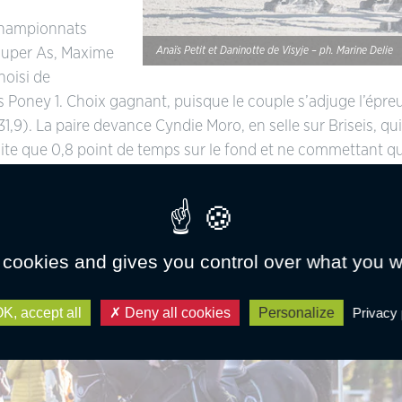
championnats
Anaïs Petit et Daninotte de Visyje – ph. Marine Delie
Super As, Maxime
hoisi de
 Poney 1. Choix gagnant, puisque le couple s’adjuge l’épre
,9). La paire devance Cyndie Moro, en selle sur Briseis, qu
e que 0,8 point de temps sur le fond et ne commettant qu’u
uchon Lescouley complètent le podium (-34.5).
 cookies and gives you control over what you w
K, accept all
Deny all cookies
Personalize
Privacy 