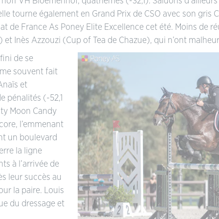
off VH Bloemenhof, quatrièmes (-32,1). Saluons d’ailleurs 
lle tourne également en Grand Prix de CSO avec son gris Ch
de France As Poney Elite Excellence cet été. Moins de réu
 et Inès Azzouzi (Cup of Tea de Chazue), qui n’ont malheure
fini de se
mme souvent fait
Anaïs et
e pénalités (-52,1
 Usty Moon Candy
 score, l’emmenant
ent un boulevard
rre la ligne
nts à l’arrivée de
près leur succès au
ur la paire. Louis
sue du dressage et