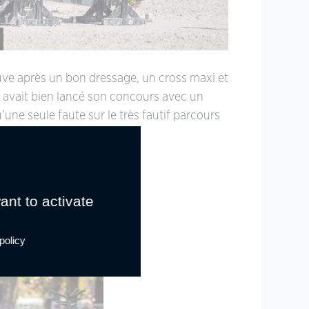
uve après un bon dressage, un cross maxi et
i avait bien lancé son concours avec un
ne seule faute sur le très fautif parcours
ant to activate
policy