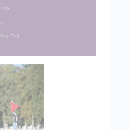
-50,5
9
ark) -34,5