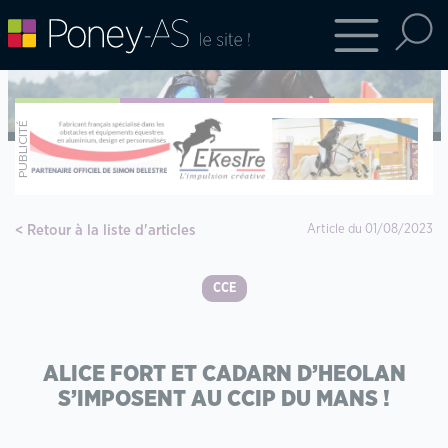
Retour à la liste d'articles
Article du 01/08/2023
CCE
ALICE FORT ET CADARN D’HEOLAN
S’IMPOSENT AU CCIP DU MANS !