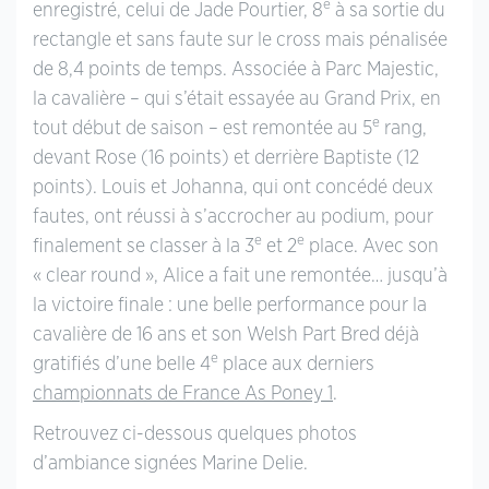
e
enregistré, celui de Jade Pourtier, 8
à sa sortie du
rectangle et sans faute sur le cross mais pénalisée
de 8,4 points de temps. Associée à Parc Majestic,
la cavalière – qui s’était essayée au Grand Prix, en
e
tout début de saison – est remontée au 5
rang,
devant Rose (16 points) et derrière Baptiste (12
points). Louis et Johanna, qui ont concédé deux
fautes, ont réussi à s’accrocher au podium, pour
e
e
finalement se classer à la 3
et 2
place. Avec son
« clear round », Alice a fait une remontée… jusqu’à
la victoire finale : une belle performance pour la
cavalière de 16 ans et son Welsh Part Bred déjà
e
gratifiés d’une belle 4
place aux derniers
championnats de France As Poney 1
.
Retrouvez ci-dessous quelques photos
d’ambiance signées Marine Delie.