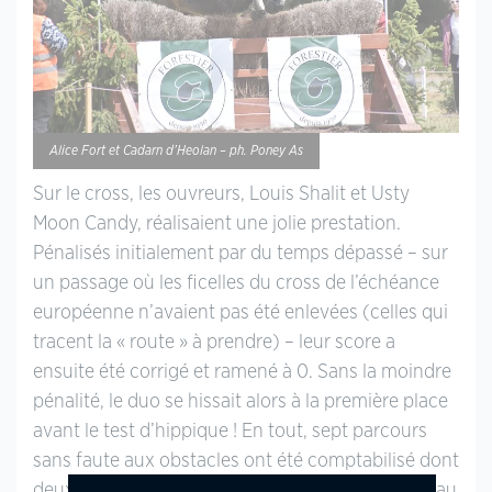
Alice Fort et Cadarn d’Heolan – ph. Poney As
Sur le cross, les ouvreurs, Louis Shalit et Usty
Moon Candy, réalisaient une jolie prestation.
Pénalisés initialement par du temps dépassé – sur
un passage où les ficelles du cross de l’échéance
européenne n’avaient pas été enlevées (celles qui
tracent la « route » à prendre) – leur score a
ensuite été corrigé et ramené à 0. Sans la moindre
pénalité, le duo se hissait alors à la première place
avant le test d’hippique ! En tout, sept parcours
sans faute aux obstacles ont été comptabilisé dont
deux dans le « maxi ». Outre Louis, Johana Cohuau