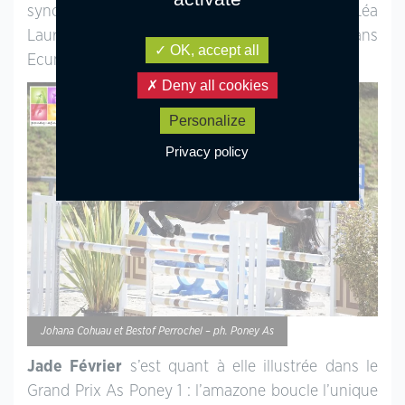
synonyme de victoire dans l’As Elite. Léa
Laurencin, 2e avec son Connemara de 7 ans
OK, accept all
Ecume d’Azur, est pénalisée de 4 points.
Deny all cookies
Personalize
Privacy policy
Johana Cohuau et Bestof Perrochel – ph. Poney As
Jade Février
s’est quant à elle illustrée dans le
Grand Prix As Poney 1 : l’amazone boucle l’unique