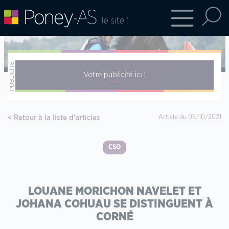
Retour à la liste d'articles
Article du 05/10/2021
CSO
LOUANE MORICHON NAVELET ET
JOHANA COHUAU SE DISTINGUENT À
CORNÉ