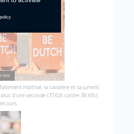
policy
e Delie
faitement maitrisé, la cavalière et sa jument
 plus d’une seconde (37.62s contre 38.93s).
arcours.