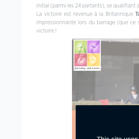
initial (parmi les 24 partants), se qualifiant
La victoire est revenue à la Britannique
T
impressionnante lors du barrage (que ce s
victoire !
This site uses