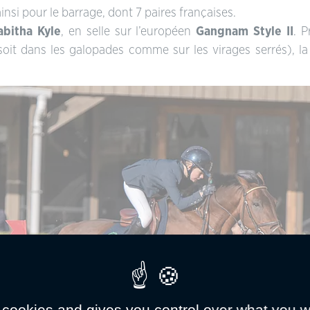
 ainsi pour le barrage, dont 7 paires françaises.
abitha Kyle
, en selle sur l’européen
Gangnam Style II
. P
oit dans les galopades comme sur les virages serrés), la 
 cookies and gives you control over what you w