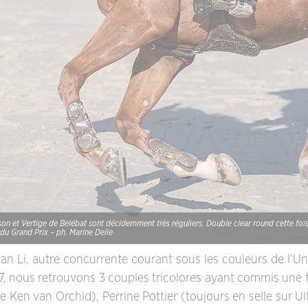
son et Vertige de Belébat sont décidemment très réguliers. Double clear round cette foi
 du Grand Prix – ph. Marine Delie
n Li, autre concurrente courant sous les couleurs de l’Un
à 7, nous retrouvons 3 couples tricolores ayant commis une 
e Ken van Orchid), Perrine Pottier (toujours en selle sur U