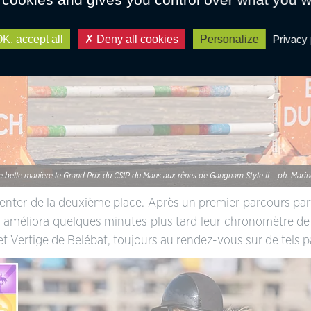
K, accept all
Deny all cookies
Personalize
Privacy 
e belle manière le Grand Prix du CSIP du Mans aux rênes de Gangnam Style II – ph. Marin
ntenter de la deuxième place. Après un premier parcours par
a améliora quelques minutes plus tard leur chronomètre de
 Vertige de Belébat, toujours au rendez-vous sur de tels p