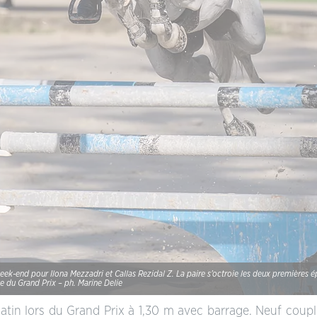
ek-end pour Ilona Mezzadri et Callas Rezidal Z. La paire s’octroie les deux premières é
2e du Grand Prix – ph. Marine Delie
atin lors du Grand Prix à 1,30 m avec barrage. Neuf couple