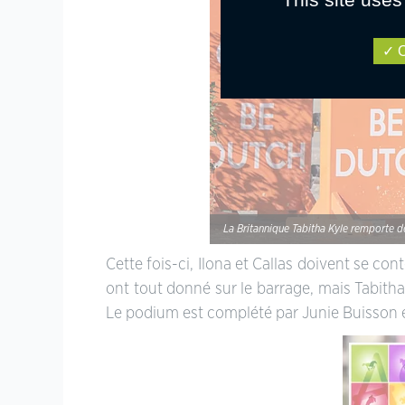
O
La Britannique Tabitha Kyle remporte d
Cette fois-ci, Ilona et Callas doivent se co
ont tout donné sur le barrage, mais Tabith
Le podium est complété par Junie Buisson et