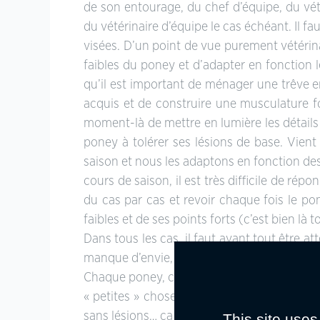
de son entourage, du chef d’équipe, du vét
du vétérinaire d’équipe le cas échéant. Il 
visées. D’un point de vue purement vétérina
faibles du poney et d’adapter en fonction le 
qu’il est important de ménager une trêve e
acquis et de construire une musculature for
moment-là de mettre en lumière les détails à
poney à tolérer ses lésions de base. Vient
saison et nous les adaptons en fonction des 
cours de saison, il est très difficile de ré
du cas par cas et revoir chaque fois le po
faibles et de ses points forts (c’est bien là to
Dans tous les cas, il faut avant tout être a
manque d’envie, un comportement inhabituel 
Chaque poney, comme chaque athlète, est très
« petites » choses ; le but de notre travai
sans lésions… ça n’existe pas !
This site uses