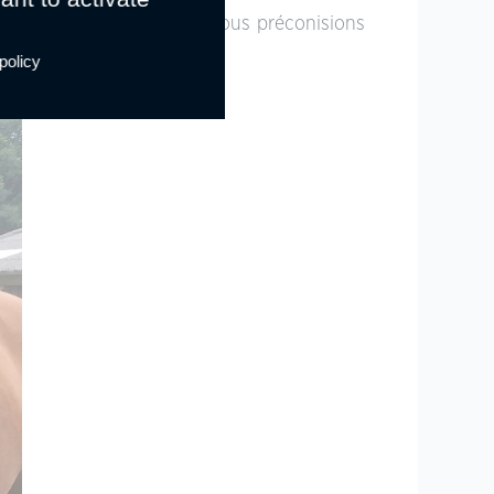
 la dentisterie, bien que nous préconisions
policy