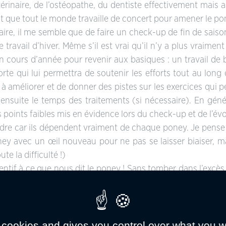
érinaire, de l’ostéopathe, du dentiste effectivement mais 
faut que tout le monde travaille de concert pour amener le 
ire, il me semble que de faire un check-up de fin de saison 
travail d’hiver. Même s’il est vrai qu’il n’y a plus vraimen
n cours d’année pour revenir aux basiques : un travail de
te qui lui permettra de soutenir les efforts tout au long d
 améliorer et de donner des pistes sur les exercices qui perm
 ensuite le temps des traitements (si nécessaire). En génér
points faibles mis en évidence lors du check-up et de l’évolu
pondre car ils dépendent vraiment de chaque poney. Je pense q
ney avec un œil nouveau pour ne pas se laisser biaiser, 
ute la difficulté !)
ttentif à ce que nous dit le poney ! Sans tomber dans l’exc
alors qu’il n’y a pas de faute de monte notable, il faut s
 différent, certains tolèreront très bien de « grosses » lé
l est de trouver ce qui gène et comment aider le poney à f
 cookies and gives you control over what you w