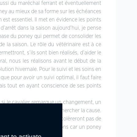
aussi du maréchal ferrant et éventuellement
poney au mieux de sa forme sur les échéances
est essentiel. Il met en évidence les points
t d’arrêt dans la saison aujourd’hui, je pense
 base du poney qui permet de consolider les
e la saison. Le rôle du vétérinaire est à ce
ettront, s’ils sont bien réalisés, d’aider le
al, nous les réalisons avant le début de la
tion hivernale. Pour le suivi et les soins en
ue pour avoir un suivi optimal, il faut faire
mais tout en ayant conscience de ses points
ès, si le cavalier remarque un changement, un
e remettre en question et chercher la cause.
sions alors que d’autres ne tolèreront pas de
aire son sport avec ses lésions car un poney
ant to activate