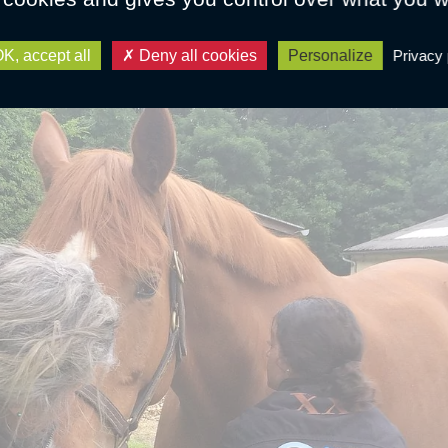
s du cas par cas ! Il en va de même pour l’ostéopathie et
s les ans.
K, accept all
Deny all cookies
Personalize
Privacy 