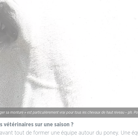
nager sa monture » est particulièrement vrai pour tous les chevaux de haut niveau – ph. P
s vétérinaires sur une saison ?
t avant tout de former une équipe autour du poney. Une é