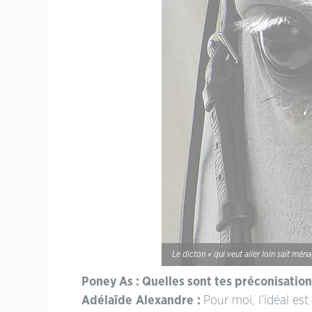
Le dicton « qui veut aller loin sait mé
Poney As : Quelles sont tes préconisation
Adélaïde Alexandre :
Pour moi, l’idéal es