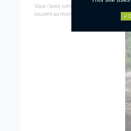
Vous l’avez compris, pas de généralité mai
souvent au moins une visite du dentiste tou
O