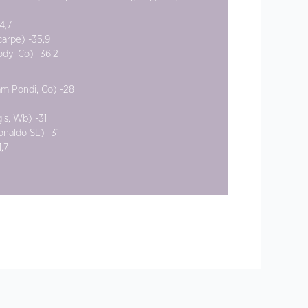
4,7
carpe) -35,9
ody, Co) -36,2
am Pondi, Co) -28
is, Wb) -31
onaldo SL) -31
,7