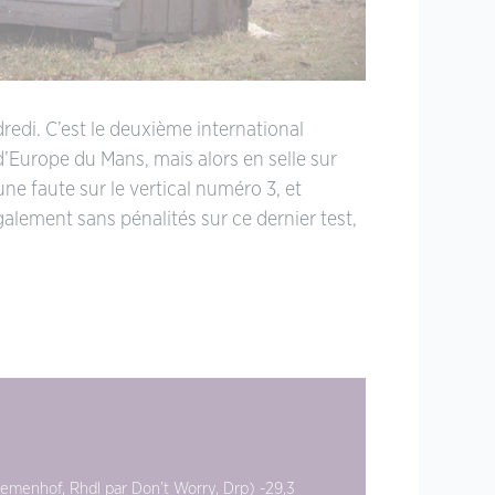
dredi. C’est le deuxième international
’Europe du Mans, mais alors en selle sur
e faute sur le vertical numéro 3, et
galement sans pénalités sur ce dernier test,
emenhof, Rhdl par Don’t Worry, Drp) -29,3