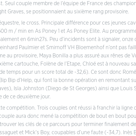
test. Seul couple membre de l’équipe de France des champi
ight Graves, se positionnaient au sixième rang provisoire.
équestre, le cross. Principale différence pour ces jeunes cava
00 m / min en As Poney 1 et As Poney Elite. Au programme 
alement en 6min27s. Peu d’incidents sont à signaler, onze 
einhard Paulmier et Smirnoff VH Bloemenhof n’ont pas failli
au provisoire, Maya Bonilla a plus assuré aux rênes de Vol
ième cartouche, Folène de l’Etape, Chloé est à nouveau san
ts de temps pour un score total de -32,6). Ce sont donc Ro
Bip Bip d’Help, qui font la bonne opération en remontant su
raves), Isla Johnston (Diego de St Georges) ainsi que Loui
e de ce deuxième jour.
tte compétition. Trois couples ont réussi à franchir la ligne
 couple aura donc mené la compétition de bout en bout pou
trouver les clés de ce parcours pour terminer finalement de
aguet et Mick’s Boy, coupables d’une faute (-34,7). Inès B