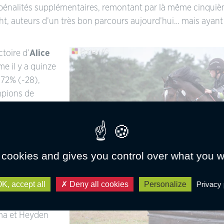
ns pénalités supplémentaires, remontant par là même cinquiè
ight, auteurs d’un très bon parcours aujourd’hui… mais ayan
ctoire d’
Alice
me il y a quinze
 72% (-28),
mpions de
 Django de la
éis
prenant le
prises
 cookies and gives you control over what you w
 69%. Pas de
s, Alice Fort
K, accept all
Deny all cookies
Personalize
Privacy 
Zoé Camurat,
c Django de la
ama et Heyden