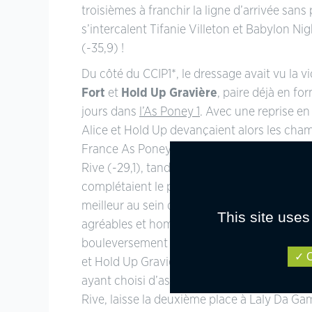
troisièmes à franchir la ligne d’arrivée sa
s’intercalent Tifanie Villeton et Babylon N
(-35,9) !
Du côté du CCIP1*, le dressage avait vu la vi
Fort
et
Hold Up Gravière
, paire déjà en for
jours dans
l’As Poney 1
. Avec une reprise en
Alice et Hold Up devançaient alors les cha
France As Poney 2D Cadets Zoé Camurat et
Rive (-29,1), tandis que Cyndie Moro et Bris
complétaient le podium provisoire (-30,1), 
meilleur au sein d’un groupe uniforme de re
This site uses
agréables et homogènes notées entre 68 et
bouleversement là non plus à l’issue du cros
O
et Hold Up Gravière ayant survolé le test. 
ayant choisi d’assurer sur son passage ave
Rive, laisse la deuxième place à Laly Da G