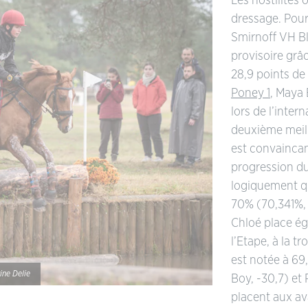
Les hostilités
dressage. Pour
Smirnoff VH Bl
provisoire grâc
28,9 points de
Poney 1
, Maya 
lors de l’inter
deuxième meille
est convaincan
progression du 
logiquement qu
70% (70,341%, 
Chloé place é
l’Etape, à la t
est notée à 69
ine Delie
Boy, -30,7) et 
placent aux av