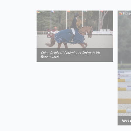
Chloé Reinhard Paulmier et Smirnoff Vh
Bloemenhof
Rose 