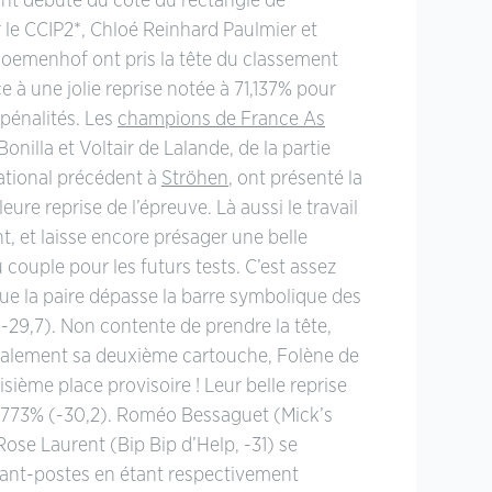
 ont débuté du côté du rectangle de
 le CCIP2*, Chloé Reinhard Paulmier et
oemenhof ont pris la tête du classement
e à une jolie reprise notée à 71,137% pour
 pénalités. Les
champions de France As
Bonilla et Voltair de Lalande, de la partie
national précédent à
Ströhen
, ont présenté la
ure reprise de l’épreuve. Là aussi le travail
t, et laisse encore présager une belle
couple pour les futurs tests. C’est assez
e la paire dépasse la barre symbolique des
-29,7). Non contente de prendre la tête,
galement sa deuxième cartouche, Folène de
roisième place provisoire ! Leur belle reprise
,773% (-30,2). Roméo Bessaguet (Mick’s
Rose Laurent (Bip Bip d’Help, -31) se
ant-postes en étant respectivement