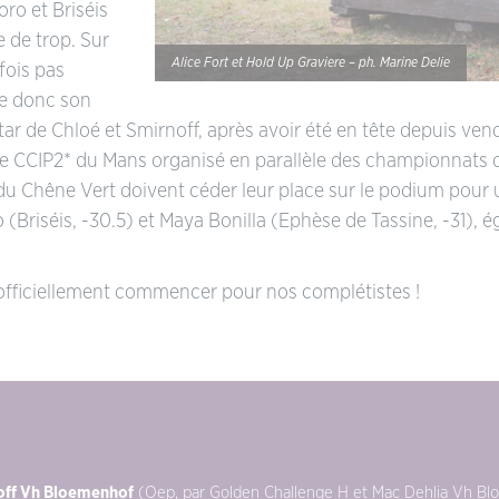
ro et Briséis
 de trop. Sur
Alice Fort et Hold Up Graviere – ph. Marine Delie
fois pas
ve donc son
star de Chloé et Smirnoff, après avoir été en tête depuis ven
le CCIP2* du Mans organisé en parallèle des championnats d
 Chêne Vert doivent céder leur place sur le podium pour un
Briséis, -30.5) et Maya Bonilla (Ephèse de Tassine, -31), é
 officiellement commencer pour nos complétistes !
noff Vh Bloemenhof
(Oep, par Golden Challenge H et Mac Dehlia Vh Blo