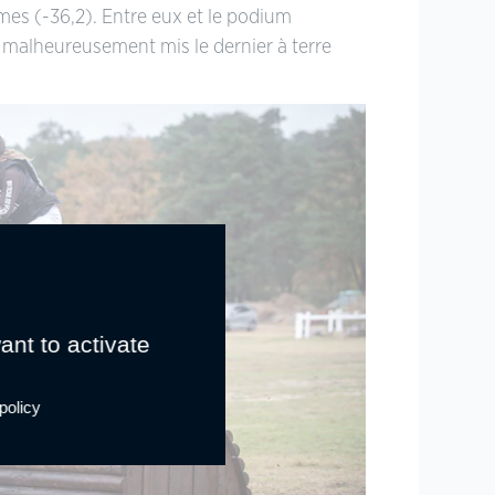
mes (-36,2). Entre eux et le podium
t malheureusement mis le dernier à terre
ant to activate
policy