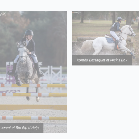
Roméo Bessaguet et Mick’s Boy
Laurent et Bip Bip d’Help