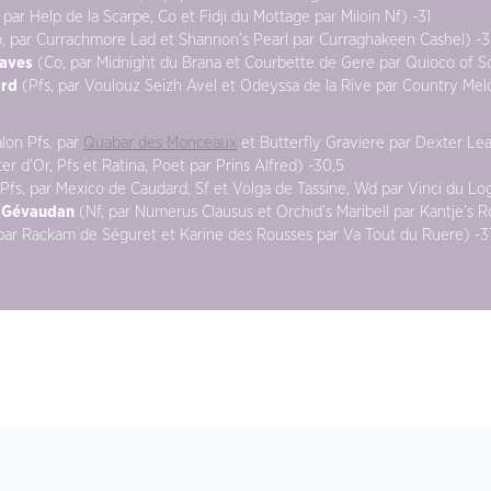
 par Help de la Scarpe, Co et Fidji du Mottage par Miloin Nf) -31
, par Currachmore Lad et Shannon’s Pearl par Curraghakeen Cashel) -3
raves
(Co, par Midnight du Brana et Courbette de Gere par Quioco of S
ard
(Pfs, par Voulouz Seizh Avel et Odeyssa de la Rive par Country Mel
lon Pfs, par
Quabar des Monceaux
et Butterfly Graviere par Dexter Le
er d’Or, Pfs et Ratina, Poet par Prins Alfred) -30,5
Pfs, par Mexico de Caudard, Sf et Volga de Tassine, Wd par Vinci du Log
u Gévaudan
(Nf, par Numerus Clausus et Orchid’s Maribell par Kantje’s R
par Rackam de Séguret et Karine des Rousses par Va Tout du Ruere) -31