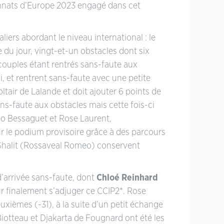
onnats d’Europe 2023 engagé dans cet
liers abordant le niveau international : le
du jour, vingt-et-un obstacles dont six
couples étant rentrés sans-faute aux
, et rentrent sans-faute avec une petite
tair de Lalande et doit ajouter 6 points de
s-faute aux obstacles mais cette fois-ci
méo Bessaguet et Rose Laurent,
r le podium provisoire grâce à des parcours
s Shalit (Rossaveal Romeo) conservent
 d’arrivée sans-faute, dont
Chloé Reinhard
r finalement s’adjuger ce CCIP2*. Rose
uxièmes (-31), à la suite d’un petit échange
iotteau et Djakarta de Fougnard ont été les