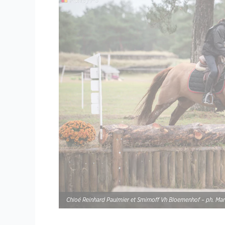
Chloé Reinhard Paulmier et Smirnoff Vh Bloemenhof – ph. Mar