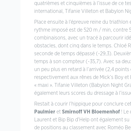
quatrièmes et cinquièmes à l’issue de ce 
international, Tifanie Villeton et Babylon N
Place ensuite à l’épreuve reine du triathlon 
rythme imposé est de 520 m / min, contre 5
combinaisons, avec un tracé à parcourir idé
obstacles, dont cinq dans le temps. Chloé R
seconde de temps dépassé (-29,3). Deuxième 
temps à son compteur (-35,7). Avec sa deux
un peu plus en retard à l’arrivée (2,4 poin
respectivement aux rênes de Mick’s Boy et 
« maxi ». Tifanie Villeton (Babylon Night G
également leurs scores du dressage à l’issu
Restait à courir l’hippique pour conclure ce
Paulmier
et
Smirnoff VH Bloemenhof
! Le
Laurent et Bip Bip d’Help ont également su 
de positions au classement avec Roméo Bess