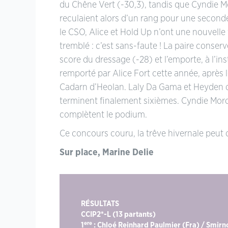
du Chêne Vert (-30,3), tandis que Cyndie Mo
reculaient alors d’un rang pour une seconde
le CSO, Alice et Hold Up n’ont une nouvelle 
tremblé : c’est sans-faute ! La paire conser
score du dressage (-28) et l’emporte, à l’in
remporté par Alice Fort cette année, après 
Cadarn d’Heolan. Laly Da Gama et Heyden du
terminent finalement sixièmes. Cyndie Moro (
complètent le podium.
Ce concours couru, la trêve hivernale peut
Sur place, Marine Delie
RÉSULTATS
CCIP2*-L (13 partants)
ere
1
: Chloé Reinhard Paulmier (Fra) / Smir