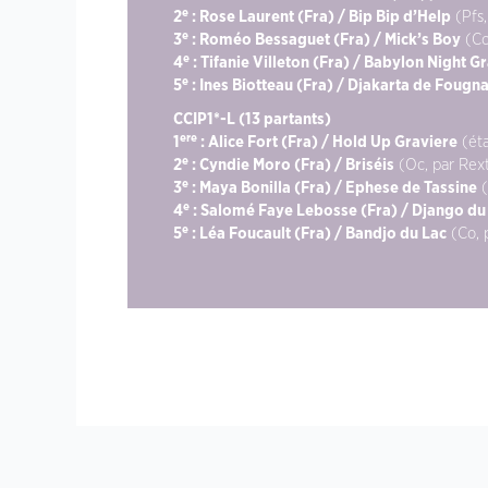
e
2
: Rose Laurent (Fra) / Bip Bip d’Help
(Pfs,
e
3
: Roméo Bessaguet (Fra) / Mick’s Boy
(Co
e
4
: Tifanie Villeton (Fra) / Babylon Night G
e
5
: Ines Biotteau (Fra) / Djakarta de Fougn
CCIP1*-L (13 partants)
ere
1
: Alice Fort (Fra) / Hold Up Graviere
(éta
e
2
: Cyndie Moro (Fra) / Briséis
(Oc, par Rext
e
3
: Maya Bonilla (Fra) / Ephese de Tassine
(
e
4
: Salomé Faye Lebosse (Fra) / Django d
e
5
: Léa Foucault (Fra) / Bandjo du Lac
(Co, 