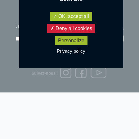
OK, accept all
Je m'inscris à la newsletter :
Deny all cookies
j'accepte les
conditions d'utilisation
des données
Go!
Personalize
Privacy policy
© 2023 DESIGN by
OVARMA STUDIO
Mentions légales et données personnelles
Suivez-nous !