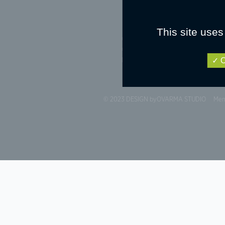
This site uses
CSO
Champio
CCE
Résultats
O
Dressage
Ambassa
© 2023 DESIGN by
OVARMA STUDIO
Men