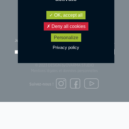
OK, accept all
Deny all cookies
Personalize
Je m'inscris à la newsletter :
Privacy policy
j'accepte les
conditions d'utilisation
des données
Go!
© 2023 DESIGN by
OVARMA STUDIO
Mentions légales et données personnelles
Suivez-nous !