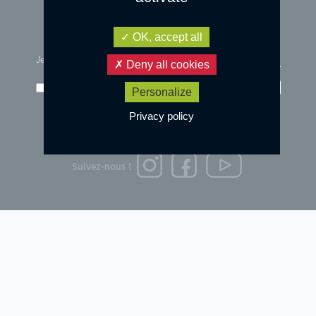
OK, accept all
Je m'inscris à la newsletter :
Deny all cookies
j'accepte les
conditions d'utilisation
des données
Go!
Personalize
Privacy policy
© 2023 DESIGN by
OVARMA STUDIO
Mentions légales et données personnelles
Suivez-nous !