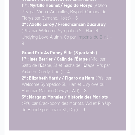
re
1
: Myrtille Heunet / Figo de Florys
(étalon
Pfs, par Vigo d’Arsouilles, Bwp et Cumana de
Florys par Cumano, Holst) – 6
e
2
: Axelle Leroy / Frenchcancan Ducauroy
(Pfs, par Welcome Sympatico SL, Han et
Undying Love Aluinn, Co par
Impérial du Blin
) –
9
Grand Prix As Poney Élite (8 partants)
re
1
: Inès Berrier / Calin de l’Étape
(Nfc, par
Salto de l’
É
tape, Sf et Sasha de l’
É
tape, Pfs par
Axkeen Djordy, Poet) – 4
e
2
: Elizabeth Hardy / Figaro du Ham
(Pfs, par
Welcome Sympatico SL, Han et Uvylove du
Ham par Machno Carwyn, Wd) – 8
e
3
: Margaux Monnier / Historia des Morlots
(Pfs, par Crackboom des Morlots, Wd et Pin Up
de Blonde par Linaro SL, Drp) – 9