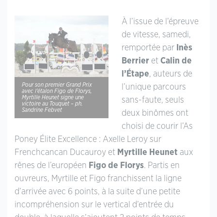
À l’issue de l’épreuve
de vitesse, samedi,
remportée par
Inès
Berrier
et
Calin de
l’Étape
, auteurs de
Pour son premier Grand Prix
l’unique parcours
avec l’étalon Figo de Florys,
Myrtille Heunet signe une
sans-faute, seuls
victoire au Touquet – ph.
Sandrine Febvet
deux binômes ont
choisi de courir l’As
Poney Élite Excellence : Axelle Leroy sur
Frenchcancan Ducauroy et
Myrtille Heunet
aux
rênes de l’européen
Figo de Florys
. Partis en
ouvreurs, Myrtille et Figo franchissent la ligne
d’arrivée avec 6 points, à la suite d’une petite
incompréhension sur le vertical d’entrée du