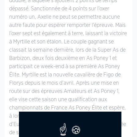
double, à laquelle s’ajoutent 2 points de temps
dépassé. Sanctionnée de 4 points sur l’oxer
numéro un, Axelle ne peut se permettre aucune
autre faute pour espérer remporter l’épreuve. Mais
l’oxer sept est également à terre, laissant la victoire
à Myrtille et son étalon. Le couple gagnant se
classait la semaine dernière, lors de la Super As de
Barbizon, deux fois deuxième en As Poney 1 et
participait ce week-end à sa première As Poney
Élite. Myrtille est la nouvelle cavalière de Figo de
Florys depuis le mois d’avril. Après une mise en
route sur des épreuves Amateurs et As Poney 1,
elle vise cette saison une qualification aux
championnats de France As Poney Élite et espère,
à long terme, participer aux championnats
d’Europe. Cette première participation, couronnée
de succès, laisse ainsi présager de très bonnes