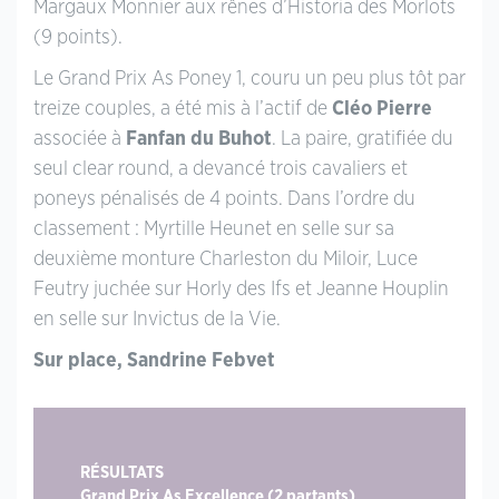
Margaux Monnier aux rênes d’Historia des Morlots
(9 points).
Le Grand Prix As Poney 1, couru un peu plus tôt par
treize couples, a été mis à l’actif de
Cléo Pierre
associée à
Fanfan du Buhot
. La paire, gratifiée du
seul clear round, a devancé trois cavaliers et
poneys pénalisés de 4 points. Dans l’ordre du
classement : Myrtille Heunet en selle sur sa
deuxième monture Charleston du Miloir, Luce
Feutry juchée sur Horly des Ifs et Jeanne Houplin
en selle sur Invictus de la Vie.
Sur place, Sandrine Febvet
RÉSULTATS
Grand Prix As Excellence (2 partants)