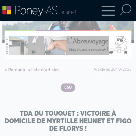
Retour à la liste d'articles
Article du 26/10/2025
CSO
TDA DU TOUQUET : VICTOIRE À
DOMICILE DE MYRTILLE HEUNET ET FIGO
DE FLORYS !