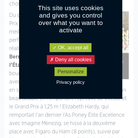
choses pour la suite de ce jeune couple !
This site uses cookies
and gives you control
Du côté du Grand
over what you want to
Prix As Poney Élite, la
activate
meilleure
performance est
OK, accept all
réalisée par
Inès
Berrier
et
Calin de
Inès Berrier et Calin de l’Étape
Deny all cookies
remportent l’épreuve de vitesse
l’Étape
. Le tandem
puis le Petit Grand Prix
Touquettois ! – ph. Sandrine
Personalize
boucle le parcours
Febvet
avec une petite faute
Privacy policy
en sortie de double, ce qui lui permet de s’offrir un
beau doublé en remportant l’épreuve de vitesse et
le Grand Prix à 1,25 m ! Elizabeth Hardy, qui
remportait l’an dernier l’As Poney Élite Excellence
avec Imagine Menezig, se hisse à la deuxième
place avec Figaro du Ham (8 points), suivie par