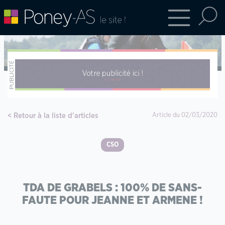
Retour à la liste d'articles
Article du 02/03/2020
CSO
TDA DE GRABELS : 100% DE SANS-
FAUTE POUR JEANNE ET ARMENE !