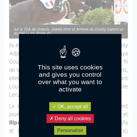
Sur la TDA de Grabels, Jeanne Hirel et Armene du Costilg signent un
doublé ! – ph. Poney As
Ils étaient 11 à repartir sur l’As Excellence hier. Kelly
Adjemian (Un Prince d’Oreal) et Marie Aliya
Goursat (Calmar des Islots) sont passées à un fil
This site uses cookies
de la qualification pour le barrage. Avec 4 points,
and gives you control
elles finissent respectivement 4e et 5e, devant
over what you want to
Lou-Mai Flipo (Qopper der Lenn) et Camille
activate
Lenzotti (Caramel de l’Etape), à 8 points.
Le scénario du Petit Grand Prix s’est également
OK, accept all
joué au barrage, entre 4 amazones.
Cléa Martin
et
Deny all cookies
Riposte Roctaillade
(Oc, par Fildor de Largival,Sfa
Personalize
et Delise Roctaillade, Po par Nimbus IV, Co)