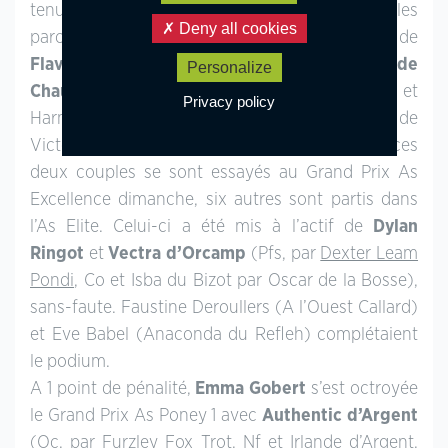
tenue à
Bertaucourt Epourdon (02)
, a vu les
Deny all cookies
parcours sans-faute dans l’As Elite Vitesse de
Flavie Favreaux
, gagnante avec
Ultime de
Personalize
Chauny
(Oc, par Quercus du Maury, Aa et
Privacy policy
Harmonie de Chauny, Po par Lusty, Co) et de
Victor Houze en selle sur Venise de Garred. Si ces
deux couples se sont essayés au Grand Prix As
Excellence dimanche, six autres sont partis dans
l’As Elite. Celui-ci a été mis à l’actif de
Dylan
Ringot
et
Vectra d’Orcamp
(Pfs, par
Dexter Leam
Pondi
, Co et Isba du Bizot par Oscar de la Bosse),
sans-faute. Faustine Deroullers (A l’Ouest Callard)
et Eve Babel (Anaconda du Refleh) complétaient
le podium.
A 1 point de pénalité,
Emma Gobert
s’est octroyée
le Grand Prix As Poney 1 avec
Authentic d’Argent
(Oc, par Furzley Fox Trot, Nf et Irlande d’Argent,