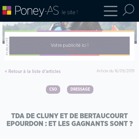
Retour à la liste d'articles
Article du 16/09/2019
CSO
DRESSAGE
TDA DE CLUNY ET DE BERTAUCOURT
EPOURDON : ET LES GAGNANTS SONT ?