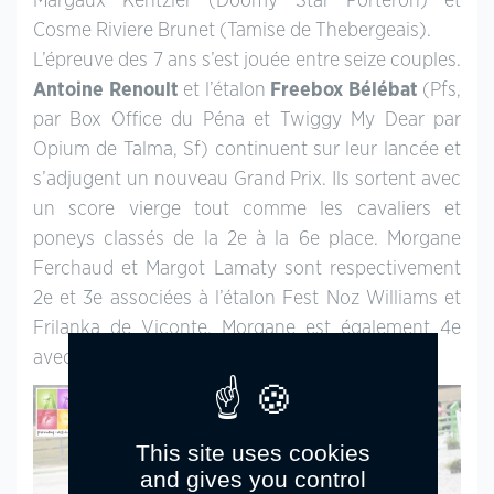
Margaux Kentzler (Doomy Star Porteron) et
Cosme Riviere Brunet (Tamise de Thebergeais).
L’épreuve des 7 ans s’est jouée entre seize couples.
Antoine Renoult
et l’étalon
Freebox Bélébat
(Pfs,
par Box Office du Péna et Twiggy My Dear par
Opium de Talma, Sf) continuent sur leur lancée et
s’adjugent un nouveau Grand Prix. Ils sortent avec
un score vierge tout comme les cavaliers et
poneys classés de la 2e à la 6e place. Morgane
Ferchaud et Margot Lamaty sont respectivement
2e et 3e associées à l’étalon Fest Noz Williams et
Frilanka de Viconte. Morgane est également 4e
avec son autre étalon,
Famous Aron du Vassal
.
This site uses cookies
and gives you control