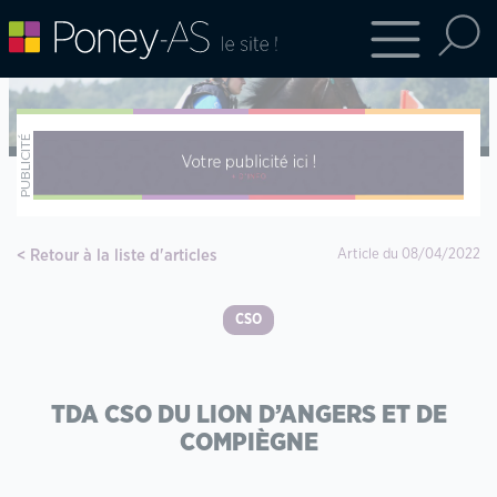
Retour à la liste d'articles
Article du 08/04/2022
CSO
TDA CSO DU LION D’ANGERS ET DE
COMPIÈGNE