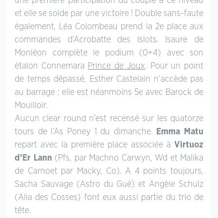
une première participation du couple à ce niveau
et elle se solde par une victoire ! Double sans-faute
également, Léa Colombeau prend la 2e place aux
commandes d’Acrobatte des Islots. Isaure de
Monléon complète le podium (0+4) avec son
étalon Connemara
Prince de Joux
. Pour un point
de temps dépassé, Esther Castelain n’accède pas
au barrage : elle est néanmoins 5e avec Barock de
Mouilloir.
Aucun clear round n’est recensé sur les quatorze
tours de l’As Poney 1 du dimanche.
Emma Matu
repart avec la première place associée à
Virtuoz
d’Er Lann
(Pfs, par Machno Carwyn, Wd et Malika
de Carnoet par Macky, Co). A 4 points toujours,
Sacha Sauvage (Astro du Gué) et Angèle Schulz
(Alia des Cosses) font eux aussi partie du trio de
tête.