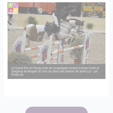
Le Grand Prix As Poney Elite de Compiègne revient à Prune Fralin et
Dragibus du Rouget (ici lors du Salon des étalons de Saint-Lô) – ph.
Poney As