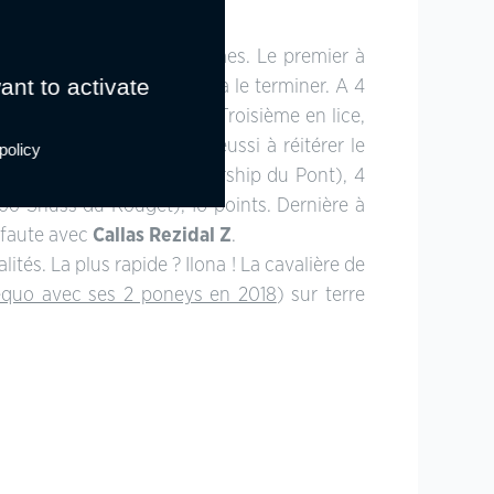
llence, disputée par 6 binômes. Le premier à
ant to activate
retes), n’est pas parvenu à le terminer. A 4
c l’étalon Ken van Orchid. Troisième en lice,
vec Ufo des Bourdons, a réussi à réitérer le
policy
ntes Lou Champion (Readership du Pont), 4
Too Shuss du Rouget), 16 points. Dernière à
-faute avec
Callas Rezidal Z
.
ités. La plus rapide ? Ilona ! La cavalière de
equo avec ses 2 poneys en 2018
) sur terre