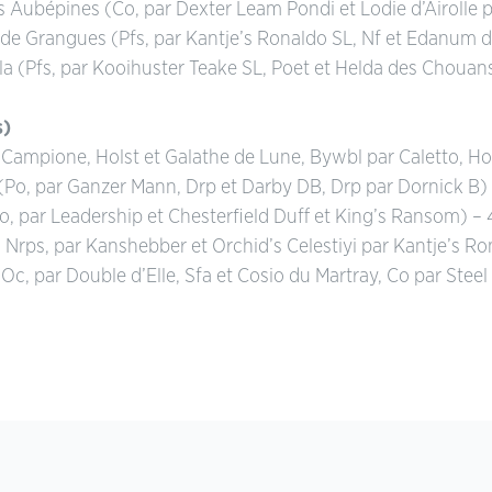
Aubépines (Co, par Dexter Leam Pondi et Lodie d’Airolle p
m de Grangues (Pfs, par Kantje’s Ronaldo SL, Nf et Edanum
a (Pfs, par Kooihuster Teake SL, Poet et Helda des Choua
s)
par Campione, Holst et Galathe de Lune, Bywbl par Caletto, Ho
(Po, par Ganzer Mann, Drp et Darby DB, Drp par Dornick B)
, par Leadership et Chesterfield Duff et King’s Ransom) – 
 Nrps, par Kanshebber et Orchid’s Celestiyi par Kantje’s Ro
(Oc, par Double d’Elle, Sfa et Cosio du Martray, Co par Stee