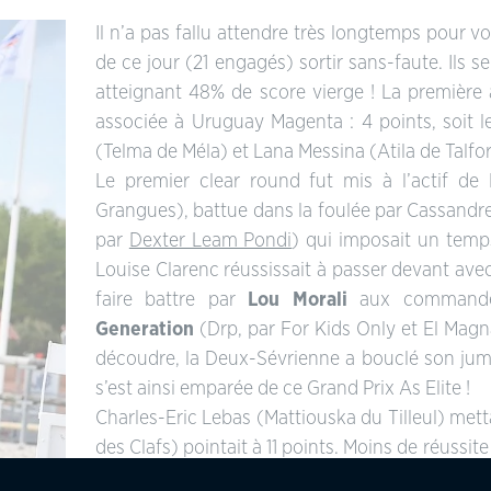
Il n’a pas fallu attendre très longtemps pour v
de ce jour (21 engagés) sortir sans-faute. Ils
atteignant 48% de score vierge ! La première 
associée à Uruguay Magenta : 4 points, soi
(Telma de Méla) et Lana Messina (Atila de Talfor
Le premier clear round fut mis à l’actif de
Grangues), battue dans la foulée par Cassan
par
Dexter Leam Pondi
) qui imposait un temp
Louise Clarenc réussissait à passer devant av
faire battre par
Lou Morali
aux commande
Generation
(Drp, par For Kids Only et El Magn
découdre, la Deux-Sévrienne a bouclé son jum
s’est ainsi emparée de ce Grand Prix As Elite !
Charles-Eric Lebas (Mattiouska du Tilleul) metta
des Clafs) pointait à 11 points. Moins de réussi
Hamon et Badboï ar Kamenn.