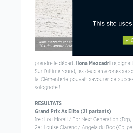
This site uses
O
Ilona Mezzadri et Callas Rezidal Z s’offrent un deuxième succ
TDA de Lamotte-Beuvron ! – ph. Poney As
prendre le départ,
Ilona Mezzadri
rejoignai
Sur l’ultime round, les deux amazones se sont
la Clémenterie pouvait savourer ce succès
solognote !
RESULTATS
Grand Prix As Elite (21 partants)
1re : Lou Morali / For Next Generation (Dr
2e : Louise Clarenc / Angela du Boc (Co, par