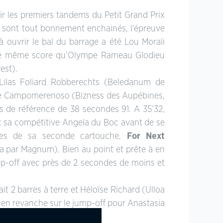
oir les premiers tandems du Petit Grand Prix
 se sont tout bonnement enchainés, l’épreuve
à ouvrir le bal du barrage a été Lou Morali
t le même score qu’Olympe Rameau Glodieu
est).
 Lilas Foliard Robberechts (Beledanum de
dre Campomerenoso (Bizness des Aupébines,
s de référence de 38 secondes 91. A 35’32,
ec sa compétitive Angela du Boc avant de se
s de sa seconde cartouche,
For Next
a par Magnum). Bien au point et prête à en
p-off avec près de 2 secondes de moins et
it 2 barres à terre et Héloïse Richard (Ulloa
te en revanche sur le jump-off pour Anastasia