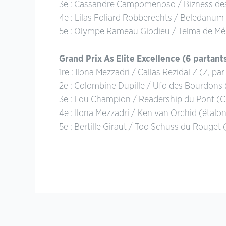
3e : Cassandre Campomenoso / Bizness des 
4e : Lilas Foliard Robberechts / Beledanu
5e : Olympe Rameau Glodieu / Telma de Mél
Grand Prix As Elite Excellence (6 partant
1re : Ilona Mezzadri / Callas Rezidal Z (Z, 
2e : Colombine Dupille / Ufo des Bourdons 
3e : Lou Champion / Readership du Pont (Co
4e : Ilona Mezzadri / Ken van Orchid (étalon
5e : Bertille Giraut / Too Schuss du Rouget 