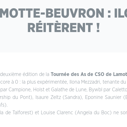
AMOTTE-BEUVRON : IL
RÉITÈRENT !
a deuxième édition de la
Tournée des As de CSO de Lamot
n score à 0 : la plus expérimentée, Ilona Mezzadri, tenante 
 par Campione, Holst et Galathe de Lune, Bywbl par Caletto,
hip du Pont), Isaure Zeltz (Sandra), Eponine Saunier (
afs).
la de Talforest) et Louise Clarenc (Angela du Boc) ne son