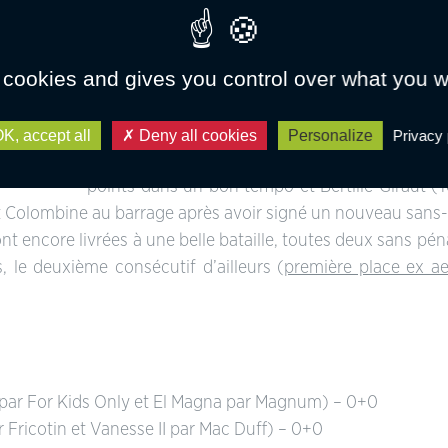
Le Petit Grand Prix a laissé place à l’As Exce
 cookies and gives you control over what you w
s’élancer, le jeune Ludo Fournier (Bounty des C
points, Ilona Mezzadri lui a emboité le pas ave
Colombine Dupille, déjà sans-faute la veille a
K, accept all
Deny all cookies
Personalize
Privacy 
ès sur la
score parfait donnant le ton à ses poursuiva
points dans un bon tempo et Bertille Giraut (
t Colombine au barrage après avoir signé un nouveau sans
 encore livrées à une belle bataille, toutes deux sans pénal
, le deuxième consécutif d’ailleurs (
première place ex a
p, par For Kids Only et El Magna par Magnum) – 0+0
 Fricotin et Vanesse II par Mac Duff) – 0+0