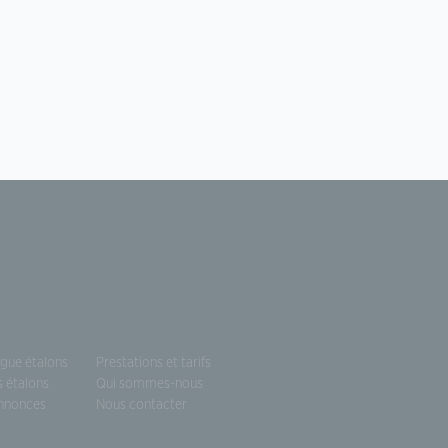
ogue étalons
Prestations et tarifs
s étalons
Qui sommes-nous
annonces
Nous contacter