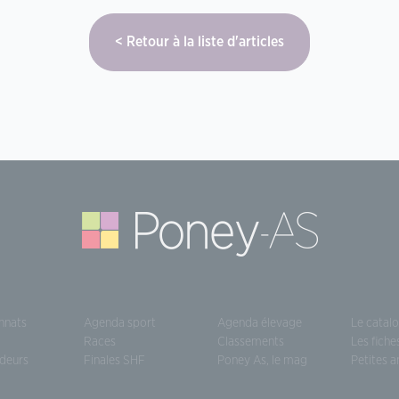
Retour à la liste d'articles
nnats
Agenda sport
Agenda élevage
Le catal
Races
Classements
Les fiche
deurs
Finales SHF
Poney As, le mag
Petites 