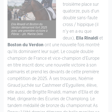
troisième place sur
quatorze, puis d’un
double sans-faute
cross / hippique (il
Ella Rinaldi et Boston du
Verdon démarrent fort 2025
avec une première victoire à
n’y en a eu que
Pibrac – ph. Marine Delie
deux),
Ella Rinaldi
et
Boston du Verdon
ont une nouvelle fois montré
qu’ils dominaient leur sujet. Le couple double
champion de France et vice-champion d’Europe
en titre inscrit donc une nouvelle victoire à son
palmarès et prend les devants de cette première
compétition de 2025. À ses trousses, Noémie
Giraud juchée sur Cashmeer d’Eyguillere, élève,
elle aussi, de Brigitte Rinaldi, maman d’Ella et de
Maé, dirigeante des Écuries de Champlong. Le
tandem médaillé de bronze du championnat As