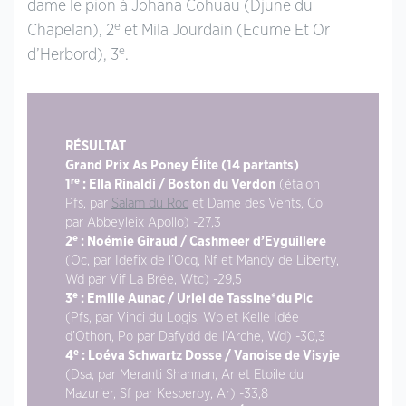
dame le pion à Johana Cohuau (Djune du
e
Chapelan), 2
et Mila Jourdain (Ecume Et Or
e
d’Herbord), 3
.
RÉSULTAT
Grand Prix As Poney Élite (14 partants)
re
1
: Ella Rinaldi / Boston du Verdon
(étalon
Pfs, par
Salam du Roc
et Dame des Vents, Co
par Abbeyleix Apollo) -27,3
e
2
: Noémie Giraud / Cashmeer d’Eyguillere
(Oc, par Idefix de l’Ocq, Nf et Mandy de Liberty,
Wd par Vif La Brée, Wtc) -29,5
e
3
: Emilie Aunac / Uriel de Tassine*du Pic
(Pfs, par Vinci du Logis, Wb et Kelle Idée
d’Othon, Po par Dafydd de l’Arche, Wd) -30,3
e
4
: Loéva Schwartz Dosse / Vanoise de Visyje
(Dsa, par Meranti Shahnan, Ar et Etoile du
Mazurier, Sf par Kesberoy, Ar) -33,8