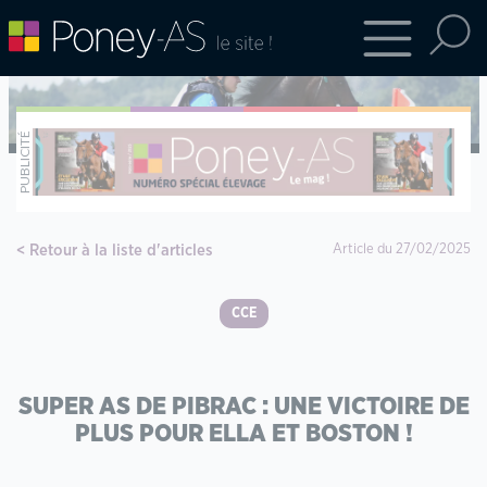
Retour à la liste d'articles
Article du 27/02/2025
CCE
SUPER AS DE PIBRAC : UNE VICTOIRE DE
PLUS POUR ELLA ET BOSTON !