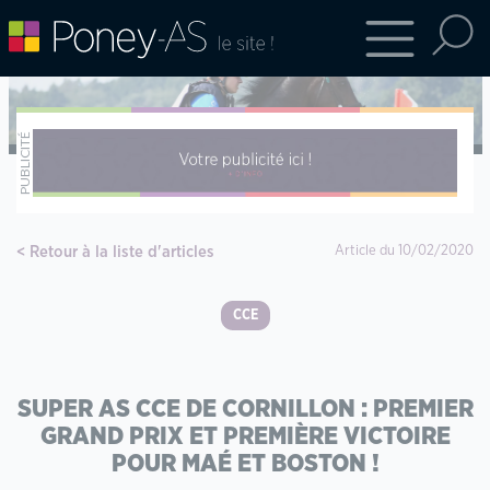
Retour à la liste d'articles
Article du 10/02/2020
CCE
SUPER AS CCE DE CORNILLON : PREMIER
GRAND PRIX ET PREMIÈRE VICTOIRE
POUR MAÉ ET BOSTON !