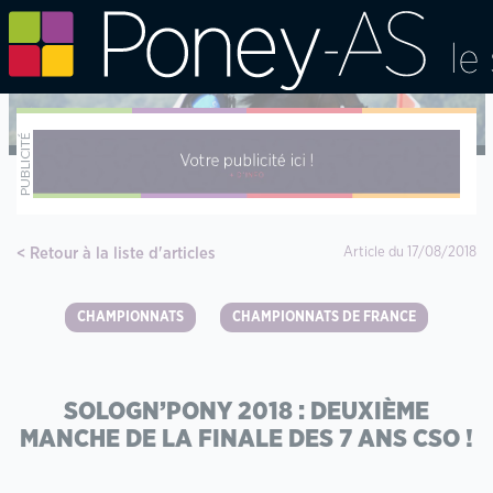
Retour à la liste d'articles
Article du 17/08/2018
CHAMPIONNATS
CHAMPIONNATS DE FRANCE
SOLOGN’PONY 2018 : DEUXIÈME
MANCHE DE LA FINALE DES 7 ANS CSO !