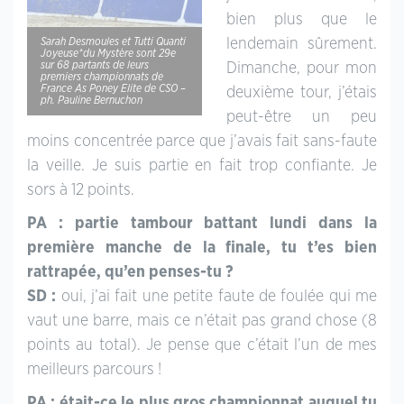
bien plus que le
lendemain sûrement.
Sarah Desmoules et Tutti Quanti
Joyeuse*du Mystère sont 29e
sur 68 partants de leurs
Dimanche, pour mon
premiers championnats de
France As Poney Elite de CSO –
deuxième tour, j’étais
ph. Pauline Bernuchon
peut-être un peu
moins concentrée parce que j’avais fait sans-faute
la veille. Je suis partie en fait trop confiante. Je
sors à 12 points.
PA : partie tambour battant lundi dans la
première manche de la finale, tu t’es bien
rattrapée, qu’en penses-tu ?
SD :
oui, j’ai fait une petite faute de foulée qui me
vaut une barre, mais ce n’était pas grand chose (8
points au total). Je pense que c’était l’un de mes
meilleurs parcours !
PA : était-ce le plus gros championnat auquel tu