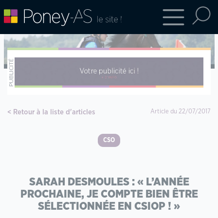
Retour à la liste d'articles
Article du 22/07/2017
CSO
SARAH DESMOULES : « L’ANNÉE
PROCHAINE, JE COMPTE BIEN ÊTRE
SÉLECTIONNÉE EN CSIOP ! »