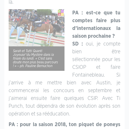
là.
PA : est-ce que tu
comptes faire plus
d’internationaux la
saison prochaine ?
SD :
oui, je compte
bien être
Sarah et Tutti Quanti
Joyeuse*du Mystère dans la
finale du lundi. « C’est sans
sélectionnée pour les
doute mon plus beau parcours
! » – ph. Pauline Bernuchon
CSIOP et faire
Fontainebleau. Si
j’arrive à me mettre bien avec Austin, je
commencerai les concours en septembre et
j’aimerai ensuite faire quelques CSIP. Avec Ti
Punch, tout dépendra de son évolution après son
opération et sa rééducation.
PA : pour la saison 2018, ton piquet de poneys