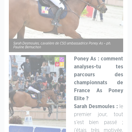
Sarah Desmoules, cavalière de CSO ambassadrice Poney As – ph.
Pauline Bernuchon
Poney As : comment
analyses-tu tes
parcours des
championnats de
France As Poney
Elite ?
Sarah Desmoules :
le
premier jour, tout
s’est bien passé ;
j’étais très motivée,