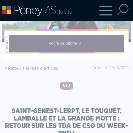
Retour à la liste d'articles
Article du 29/10/2019
CSO
SAINT-GENEST-LERPT, LE TOUQUET,
LAMBALLE ET LA GRANDE MOTTE :
RETOUR SUR LES TDA DE CSO DU WEEK-