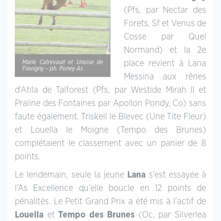
(Pfs, par Nectar des
Forets, Sf et Venus de
Cosse par Quel
Normand) et la 2e
Marie Catrevault et Unoise de
place revient à Lana
Flavigny – ph. Poney As
Messina aux rênes
d’Atila de Talforest (Pfs, par Westide Mirah II et
Praline des Fontaines par Apollon Pondy, Co) sans
faute également. Triskell le Blevec (Une Tite Fleur)
et Louella le Moigne (Tempo des Brunes)
complétaient le classement avec un panier de 8
points.
Le lendemain, seule la jeune
Lana
s’est essayée à
l’As Excellence qu’elle boucle en 12 points de
pénalités. Le Petit Grand Prix a été mis à l’actif de
Louella
et
Tempo des Brunes
(Oc, par Silverlea