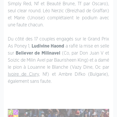
Simply Red, Nf et Beauté Brune, Tf par Oscaro),
seul clear round. Léo Nerzic (Breizhad de Graffan)
et Marie (Unoise) complétaient le podium avec
une faute chacun.
Du côté des 17 couples engagés sur le Grand Prix
As Poney 1,
Ludivine Haond
a raflé la mise en selle
sur
Believer de Milinavel
(Co, par Don Juan V et
Soizic de Milin Avel par Baurisheen King) et a damé
le pion à Louanne le Blanche (Vazy Dine, Oc par
Ivoire de Civry
, Nf) et Ambre Difko (Bulgarie),
également sans faute.