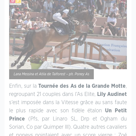
Lana Messina et Atila de Talforest – ph. Poney As
Enfin, sur la
Tournée des As de la Grande Motte
,
regroupant 21 couples dans l’As Elite,
Lily Audinet
s’est imposée dans la Vitesse grâce au sans faute
le plus rapide avec son fidèle étalon
Un Petit
Prince
(Pfs, par Linaro SL, Drp et Ogham du
Sorian, Co par Quimper III). Quatre autres cavaliers
et poneys pointaient avec un score vierge : Zoé