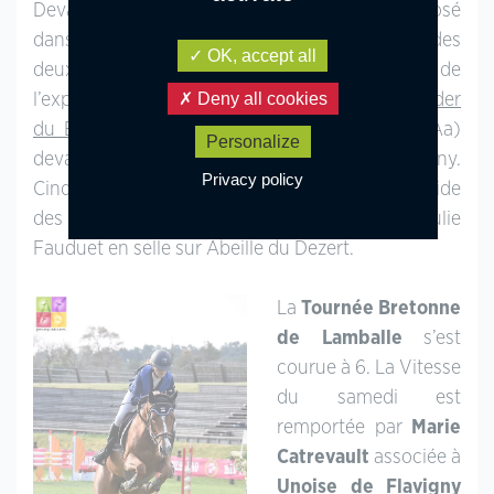
Devant 25 couples,
Sacha Sauvage
s’est imposé
dans le Grand Prix As Poney 1 en signant l’un des
OK, accept all
deux parcours sans faute aux rênes de
Deny all cookies
l’expérimenté
Quanail de la Boal
(Pfs, par
Thunder
du Blin
, Co et Sibelle de Paquier par Castel, Aa)
Personalize
devant Agathe Masquelier et Diese de Montigny.
Privacy policy
Cinq couples commettent une faute ; le plus rapide
des 4 points étant à mettre à l’actif de Julie
Fauduet en selle sur Abeille du Dezert.
La
Tournée Bretonne
de Lamballe
s’est
courue à 6. La Vitesse
du samedi est
remportée par
Marie
Catrevault
associée à
Unoise de Flavigny