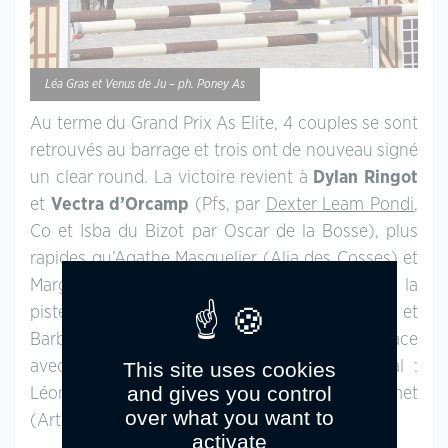
Léa Gras et Venus de Ju – ph. Poney As
Au terme du Grand Prix As Elite, 4 couples se sont
retrouvés au barrage et trois ont de nouveau signé
un clear round. La victoire revient à
Dylan Ringot
et
Vectra d’Orcamp
(Pfs, par
Dexter Leam Pondi
,
Co et Isba du Bizot par Oscar de la Bosse), plus
rapides qu’Agathe Masquelier (Alia des Cosses) et
Margaux Rayet (Astone de Ray). 8 points sur la
piste plus du temps dépassé, Vera Desutter et
Barbie de Blonde terminent 4e. A la 5e et 6e place
This site uses cookies
avec 4 points de pénalités sur le tour initial :
and gives you control
Léonore Sellier (Ultra Top de Titouan) et Liz Humet
over what you want to
(Artiste de St Foy).
activate