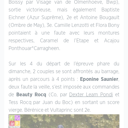
Boissy par Visage van de Olmenhoeve, Bwp),
sortie victorieuse, mais également Baptiste
Eichner (Azur Suprême), 2e et Antoine Bougault
(Ombre de May), 3e. Camille Lenzotti et Flora Bony
pointaient à une faute avec leurs montures
respectives, Caramel de l’Etape et Acajou
Ponthouar*Carragheen.
Sur les 4 du départ de l’épreuve phare du
dimanche, 2 couples se sont affrontés au barrage,
après un parcours à 4 points :
Eponine Saunier
,
deux faute la veille, s’est imposée aux commandes
de
Beauty Rocq
(Co, par
Dexter Leam Pondi
et
Tess Rocq par Juan du Boc) en sortant un score
vierge. Bérénice et Vultaprinc sont 2e.