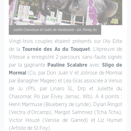
Judith Clavelloux et Cadix de Verduizant – ph. Poney As
Vingt-trois couples étaient présents sur l’As Elite
de la
Tournée des As du Touquet
. L’épreuve de
Vitesse a enregistré 2 parcours sans-faute signés
par la gagnante
Pauline Scalabre
avec
Sligo de
Mormal
(Co, par Don Juan V et Jolirose de Mormal
par Banagher Magee) et Léa Gras associée à Venus
de Ju (Pfs, par Linaro SL, Drp et Juliette du
Chasomar, Po par Elvey Jarnac, Wb). A 4 points :
Henri Marmuse (Blueberry de Lynde), Dylan Ringot
(Vectra d’Orcamp), Margot Sammiez (Tcha Tcha),
Victor Houzé (Venise de Garred) et Liz Humet
(Artiste de St Foy).