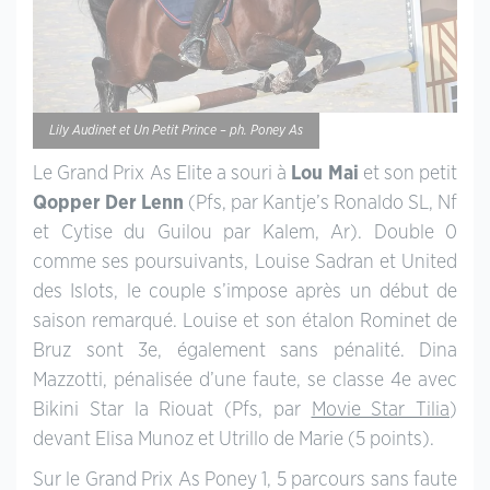
Lily Audinet et Un Petit Prince – ph. Poney As
Le Grand Prix As Elite a souri à
Lou Mai
et son petit
Qopper Der Lenn
(Pfs, par Kantje’s Ronaldo SL, Nf
et Cytise du Guilou par Kalem, Ar). Double 0
comme ses poursuivants, Louise Sadran et United
des Islots, le couple s’impose après un début de
saison remarqué. Louise et son étalon Rominet de
Bruz sont 3e, également sans pénalité. Dina
Mazzotti, pénalisée d’une faute, se classe 4e avec
Bikini Star la Riouat (Pfs, par
Movie Star Tilia
)
devant Elisa Munoz et Utrillo de Marie (5 points).
Sur le Grand Prix As Poney 1, 5 parcours sans faute