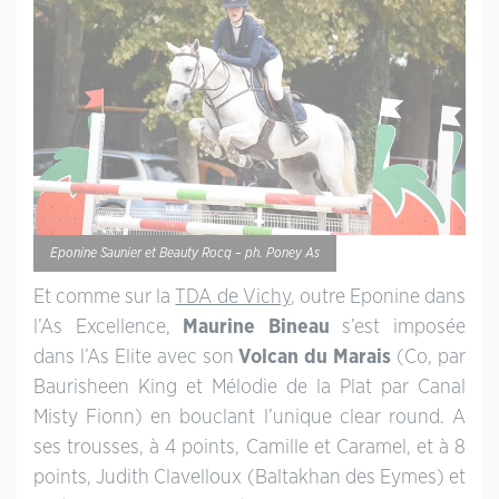
Eponine Saunier et Beauty Rocq – ph. Poney As
Et comme sur la
TDA de Vichy
, outre Eponine dans
l’As Excellence,
Maurine Bineau
s’est imposée
dans l’As Elite avec son
Volcan du Marais
(Co, par
Baurisheen King et Mélodie de la Plat par Canal
Misty Fionn) en bouclant l’unique clear round. A
ses trousses, à 4 points, Camille et Caramel, et à 8
points, Judith Clavelloux (Baltakhan des Eymes) et