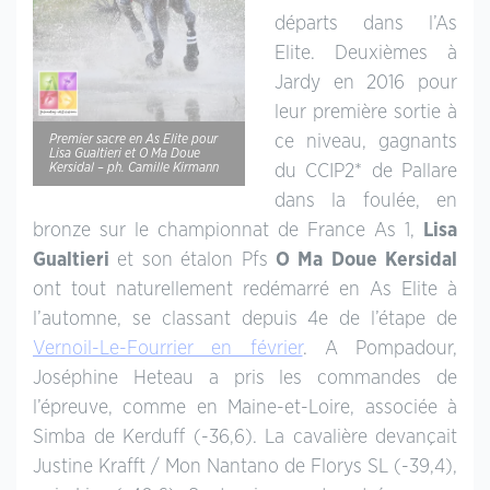
départs dans l’As
Elite. Deuxièmes à
Jardy en 2016 pour
leur première sortie à
ce niveau, gagnants
Premier sacre en As Elite pour
Lisa Gualtieri et O Ma Doue
Kersidal – ph. Camille Kirmann
du CCIP2* de Pallare
dans la foulée, en
bronze sur le championnat de France As 1,
Lisa
Gualtieri
et son étalon Pfs
O Ma Doue Kersidal
ont tout naturellement redémarré en As Elite à
l’automne, se classant depuis 4e de l’étape de
Vernoil-Le-Fourrier en février
. A Pompadour,
Joséphine Heteau a pris les commandes de
l’épreuve, comme en Maine-et-Loire, associée à
Simba de Kerduff (-36,6). La cavalière devançait
Justine Krafft / Mon Nantano de Florys SL (-39,4),