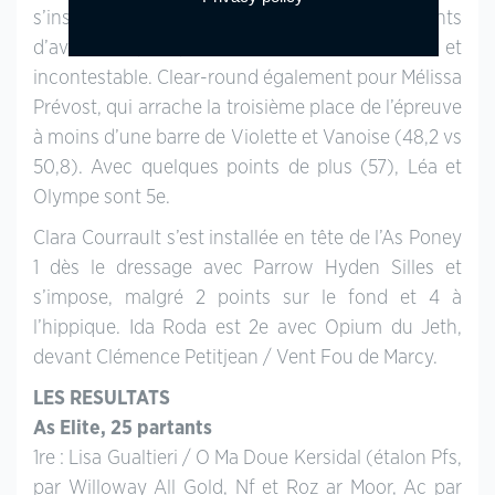
s’installe définitivement en tête avec 7 points
d’avance (40,6), une victoire franche et
incontestable. Clear-round également pour Mélissa
Prévost, qui arrache la troisième place de l’épreuve
à moins d’une barre de Violette et Vanoise (48,2 vs
50,8). Avec quelques points de plus (57), Léa et
Olympe sont 5e.
Clara Courrault s’est installée en tête de l’As Poney
1 dès le dressage avec Parrow Hyden Silles et
s’impose, malgré 2 points sur le fond et 4 à
l’hippique. Ida Roda est 2e avec Opium du Jeth,
devant Clémence Petitjean / Vent Fou de Marcy.
LES RESULTATS
As Elite, 25 partants
1re : Lisa Gualtieri / O Ma Doue Kersidal (étalon Pfs,
par Willoway All Gold, Nf et Roz ar Moor, Ac par