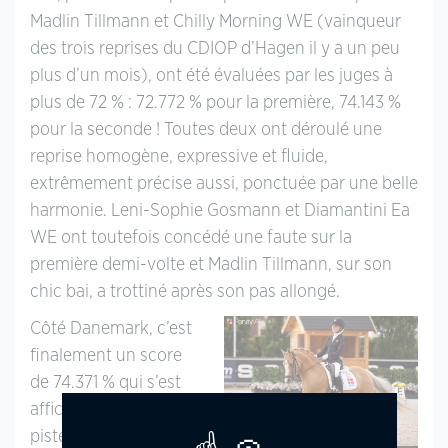
Madlin Tillmann et Chilly Morning WE (vainqueur
des trois reprises du CDIOP d’Hagen il y a un peu
plus d’un mois), ont été évaluées par les juges à
plus de 72 % : 72.772 % pour la première, 74.143 %
pour la seconde ! Toutes deux ont déroulé une
reprise homogène, expressive et fluide,
extrêmement précise aussi, ponctuée par une belle
harmonie. Leni-Sophie Gosmann et Diamantini Ea
WE ont toutefois concédé une faute sur la
première demi-volte et Madlin Tillmann, sur son
chic bai, a trottiné après son pas allongé.
Côté Danemark, c’est
finalement un score
de 74.371 % qui s’est
affiché à la sortie de
piste d’Ingeborg