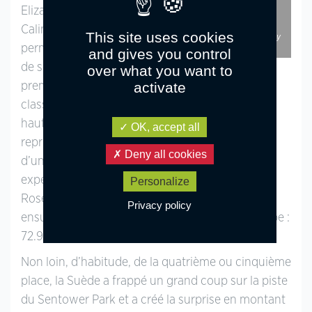
Elizabeth Schou et FS
Ingeborg Elizabeth Schou et
son excellent FS Calimero,
meilleur couple danois,
Calimero. La paire
This site uses cookies
obtiennent 74.371 % – ph. Poney
As
permettait à sa team
and gives you control
de se positionner au
over what you want to
activate
premier rang, et prenait par la même la tête du
classement individuel. Saluons sa prestation de
haut vol : le couple a présenté une somptueuse
OK, accept all
reprise empreinte d’un bon fonctionnement et
Deny all cookies
d’une belle harmonie. L’un des tandems les plus
expérimentés de la nation scandinave, Sofia
Personalize
Rosenkilde et son costaud DSP Cosmo Royale, a
Privacy policy
ensuite confirmé l’excellente forme de son équipe :
72.943 %.
Non loin, d’habitude, de la quatrième ou cinquième
place, la Suède a frappé un grand coup sur la piste
du Sentower Park et a créé la surprise en montant