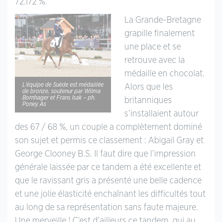
72.172 %.
La Grande-Bretagne
grapille finalement
une place et se
retrouve avec la
médaille en chocolat.
L’équipe de Suède est médaillée
Alors que les
de bronze, soutenur par Wilma
Bornhager et Frans Isak – ph.
britanniques
Poney As
s’installaient autour
des 67 / 68 %, un couple a complètement dominé
son sujet et permis ce classement : Abigail Gray et
George Clooney B.S. Il faut dire que l’impression
générale laissée par ce tandem a été excellente et
que le ravissant gris a présenté une belle cadence
et une jolie élasticité enchaînant les difficultés tout
au long de sa représentation sans faute majeure.
Une merveille ! C’est d’ailleurs ce tandem, qui au