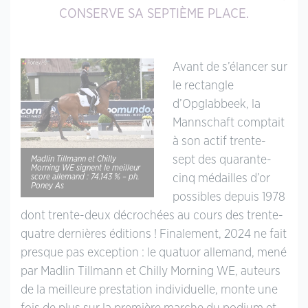
CONSERVE SA SEPTIÈME PLACE.
Avant de s’élancer sur
le rectangle
d’Opglabbeek, la
Mannschaft comptait
à son actif trente-
sept des quarante-
Madlin Tillmann et Chilly
Morning WE signent le meilleur
score allemand : 74.143 % – ph.
cinq médailles d’or
Poney As
possibles depuis 1978
dont trente-deux décrochées au cours des trente-
quatre dernières éditions ! Finalement, 2024 ne fait
presque pas exception : le quatuor allemand, mené
par Madlin Tillmann et Chilly Morning WE, auteurs
de la meilleure prestation individuelle, monte une