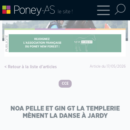
Retour à la liste d'articles
Article du 17/05/2026
CCE
NOA PELLE ET GIN GT LA TEMPLERIE
MÈNENT LA DANSE À JARDY