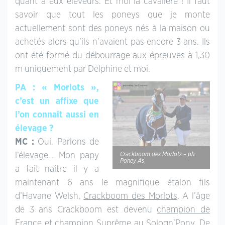
quant à eux éleveurs. Et moi la cavalière ! Il faut
savoir que tout les poneys que je monte
actuellement sont des poneys nés à la maison ou
achetés alors qu’ils n’avaient pas encore 3 ans. Ils
ont été formé du débourrage aux épreuves à 1,30
m uniquement par Delphine et moi.
PA : « Morlots »,
c’est un affixe que
l’on connait aussi en
élevage ?
MC :
Oui. Parlons de
l’élevage… Mon papy
Crackboom des Morlots – ph.
Poney As
a fait naître il y a
maintenant 6 ans le magnifique étalon fils
d’Havane Welsh,
Crackboom des Morlots
. A l’âge
de 3 ans Crackboom est devenu
champion de
France
et champion Suprême au Sologn’Pony. De