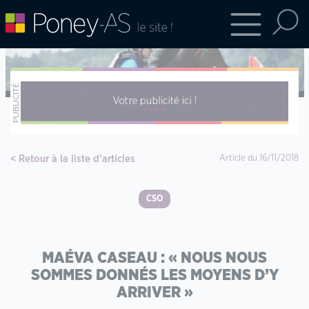
Retour à la liste d'articles
Article du 16/11/2018
CSO
MAÉVA CASEAU : « NOUS NOUS
SOMMES DONNÉS LES MOYENS D’Y
ARRIVER »