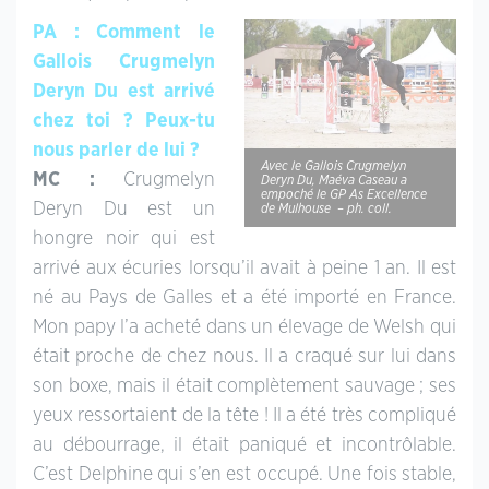
PA : Comment le
Gallois Crugmelyn
Deryn Du est arrivé
chez toi ? Peux-tu
nous parler de lui ?
Avec le Gallois Crugmelyn
MC :
Crugmelyn
Deryn Du, Maéva Caseau a
empoché le GP As Excellence
Deryn Du est un
de Mulhouse – ph. coll.
hongre noir qui est
arrivé aux écuries lorsqu’il avait à peine 1 an. Il est
né au Pays de Galles et a été importé en France.
Mon papy l’a acheté dans un élevage de Welsh qui
était proche de chez nous. Il a craqué sur lui dans
son boxe, mais il était complètement sauvage ; ses
yeux ressortaient de la tête ! Il a été très compliqué
au débourrage, il était paniqué et incontrôlable.
C’est Delphine qui s’en est occupé. Une fois stable,