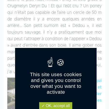
Crugmelyn Deryn Du ! Et qui l’eût cru ? Un poney
qui n’était pas capable de faire un cercle de 50 m
de diamètre il y a encore quelques années en
arrière… Son petit surnom est « Dedou », il est
toujours sauvage, il n’y a pratiquement que moi
qui peut l’attraper à condition de l’appeler « Dedou
» avant d’entrée dans son boxe. Il aime gober nos
mains en particulier celle de ma maman… Il a une
particularité bien à lui c’est qu’il a toujours sa
queue de travers, elle penche du côté droit ! Et oui,
j’ai un poney vraiment unique et atypique !
This site uses cookies
and gives you control
PA : Avec qui
over what you want to
t’entraines-tu et
activate
peux-tu nous parler
de tes Ecuries des
OK, accept all
Morlots ?