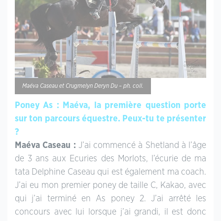
Maéva Caseau et Crugmelyn Deryn Du – ph. coll.
Poney As : Maéva, la première question porte
sur ton parcours équestre. Peux-tu te présenter
?
Maéva Caseau :
J’ai commencé à Shetland à l’âge
de 3 ans aux Ecuries des Morlots, l’écurie de ma
tata Delphine Caseau qui est également ma coach.
J’ai eu mon premier poney de taille C, Kakao, avec
qui j’ai terminé en As poney 2. J’ai arrêté les
concours avec lui lorsque j’ai grandi, il est donc