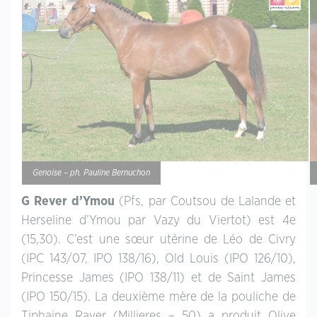
Genoise – ph. Pauline Bernuchon
G Rever d’Ymou
(Pfs, par Coutsou de Lalande et
Herseline d’Ymou par Vazy du Viertot) est 4e
(15,30). C’est une sœur utérine de Léo de Civry
(IPC 143/07, IPO 138/16), Old Louis (IPO 126/10),
Princesse James (IPO 138/11) et de Saint James
(IPO 150/15). La deuxième mère de la pouliche de
Tiphaine Rayer (Millieres – 50) a produit Olive