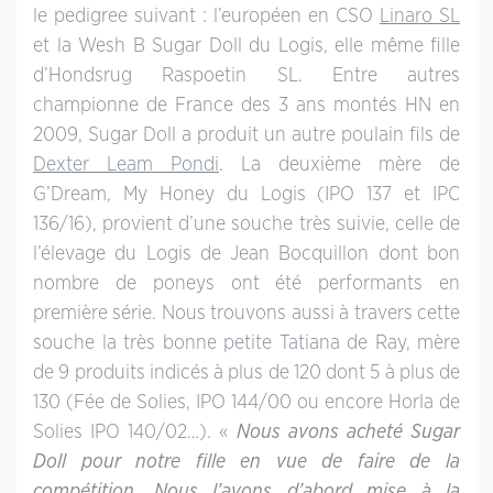
le pedigree suivant : l’européen en CSO
Linaro SL
et la Wesh B Sugar Doll du Logis, elle même fille
d’Hondsrug Raspoetin SL. Entre autres
championne de France des 3 ans montés HN en
2009, Sugar Doll a produit un autre poulain fils de
Dexter Leam Pondi
. La deuxième mère de
G’Dream, My Honey du Logis (IPO 137 et IPC
136/16), provient d’une souche très suivie, celle de
l’élevage du Logis de Jean Bocquillon dont bon
nombre de poneys ont été performants en
première série. Nous trouvons aussi à travers cette
souche la très bonne petite Tatiana de Ray, mère
de 9 produits indicés à plus de 120 dont 5 à plus de
130 (Fée de Solies, IPO 144/00 ou encore Horla de
Solies IPO 140/02…). «
Nous avons acheté Sugar
Doll pour notre fille en vue de faire de la
compétition. Nous l’avons d’abord mise à la