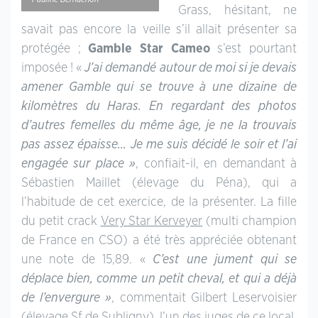
Grass, hésitant, ne
savait pas encore la veille s’il allait présenter sa
protégée ;
Gamble Star Cameo
s’est pourtant
imposée ! «
J’ai demandé autour de moi si je devais
amener Gamble qui se trouve à une dizaine de
kilomètres du Haras. En regardant des photos
d’autres femelles du même âge, je ne la trouvais
pas assez épaisse… Je me suis décidé le soir et l’ai
engagée sur place »
, confiait-il, en demandant à
Sébastien Maillet (élevage du Péna), qui a
l’habitude de cet exercice, de la présenter. La fille
du petit crack
Very Star Kerveyer
(multi champion
de France en CSO) a été très appréciée obtenant
une note de 15,89. «
C’est une jument qui se
déplace bien, comme un petit cheval, et qui a déjà
de l’envergure »
, commentait Gilbert Leservoisier
(élevage Sf de Subligny), l’un des juges de ce local,