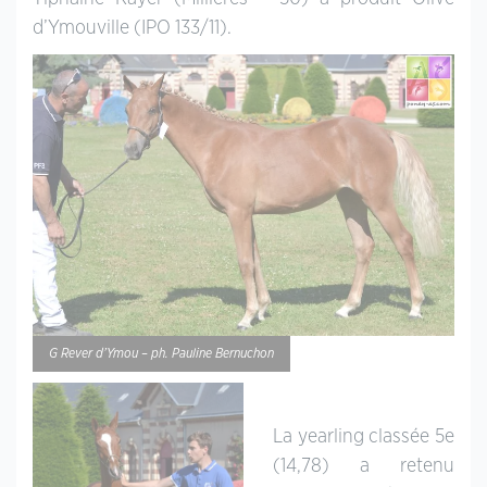
d’Ymouville (IPO 133/11).
G Rever d’Ymou – ph. Pauline Bernuchon
La yearling classée 5e
(14,78) a retenu