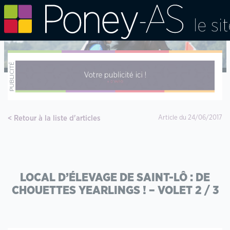
Retour à la liste d'articles
Article du 24/06/2017
LOCAL D’ÉLEVAGE DE SAINT-LÔ : DE
CHOUETTES YEARLINGS ! – VOLET 2 / 3