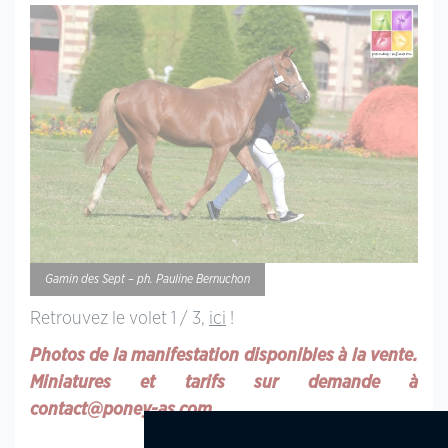
Gamin des Sept – ph. Pauline Bernuchon
Retrouvez le volet 1 / 3,
ici
!
Photos de la manifestation disponibles à la vente.
Miniatures et tarifs sur demande à
contact@poney-as.com