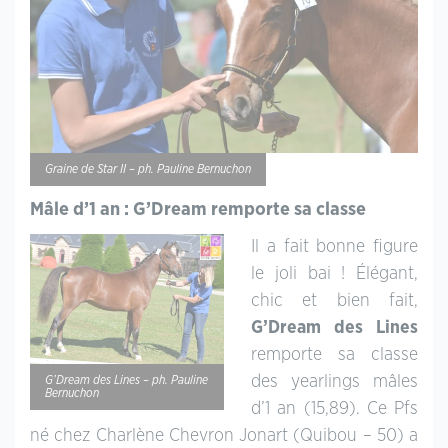
Graine de Star II – ph. Pauline Bernuchon
Mâle d’1 an : G’Dream remporte sa classe
Il a fait bonne figure
le joli bai ! Élégant,
chic et bien fait,
G’Dream des Lines
remporte sa classe
des yearlings mâles
G’Dream des Lines – ph. Pauline
Bernuchon
d’1 an (15,89). Ce Pfs
né chez Charlène Chevron Jonart (Quibou – 50) a