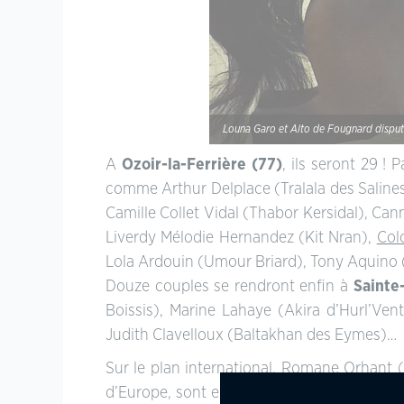
Louna Garo et Alto de Fougnard disput
A
Ozoir-la-Ferrière (77)
, ils seront 29 
comme Arthur Delplace (Tralala des Salines)
Camille Collet Vidal (Thabor Kersidal), Can
Liverdy Mélodie Hernandez (Kit Nran),
Col
Lola Ardouin (Umour Briard), Tony Aquino 
Douze couples se rendront enfin à
Sainte-
Boissis), Marine Lahaye (Akira d’Hurl’Ven
Judith Clavelloux (Baltakhan des Eymes)…
Sur le plan international, Romane Orhant (
d’Europe, sont en Allemagne, à
Stuttgart
,