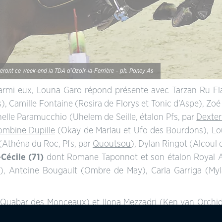
eront ce week-end la TDA d’Ozoir-la-Ferrière – ph. Poney As
! Parmi eux, Louna Garo répond présente avec Tarzan Ru Fl
, Camille Fontaine (Rosira de Florys et Tonic d’Aspe), Zoé
nelle Paramucchio (Uhelem de Seille, étalon Pfs, par
Dexter
ombine Dupille
(Okay de Marlau et Ufo des Bourdons), Lou
(Athéna du Roc, Pfs, par
Quoutsou
), Dylan Ringot (Alcoul
Cécile (71)
dont Romane Taponnot et son étalon Royal Ar
t), Antoine Bougault (Ombre de May), Carla Garriga (Myl
Quabar des Monceaux
) et Ilona Mezzadri (
Ken van Orchi
 pour disputer une étape du
FEI Ponies Jumping Trophy
.