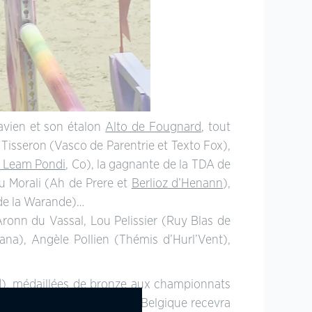
avien et son étalon
Alto de Fougnard
, tout
 Tisseron (Vasco de Parentrie et Texto Fox),
 Leam Pondi
, Co), la gagnante de la TDA de
 Morali (Ah de Prere et
Berlioz d’Henann
),
 de la Warande)…
onn du Vassal, Lou Pelissier (Ruy Blas de
ana), Angèle Pollien (Thémis d’Hurl’Vent),
d
), médaillées de bronze aux championnats
 Le
CSIP d’Opglabbeek
en Belgique recevra