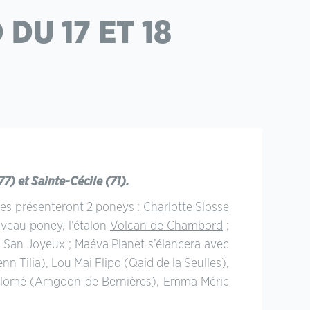
DU 17 ET 18
7) et Sainte-Cécile (71).
ères présenteront 2 poneys :
Charlotte Slosse
uveau poney, l’étalon
Volcan de Chambord
;
i San Joyeux ; Maéva Planet s’élancera avec
enn Tilia), Lou Mai Flipo (Qaid de la Seulles),
alomé (Amgoon de Bernières), Emma Méric