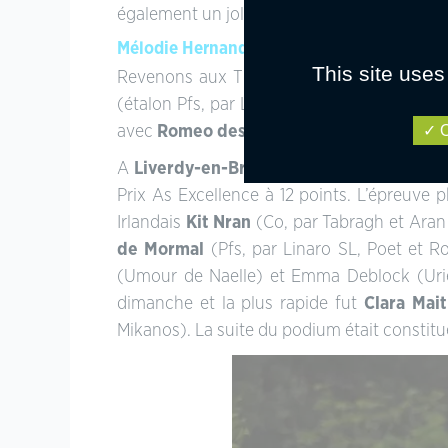
également un joli plateau de cavaliers sur 
Mélodie Hernandez et Maéva Caseau victori
This site uses
Revenons aux TDA de CSO du week-end d
(étalon Pfs, par Linaro SL, Poet et Mesan
O
avec
Romeo des Tilleuls
(Pfs, par Eloi IV,
A
Liverdy-en-Brie (77)
, sans-faute,
Bertil
Prix As Excellence à 12 points. L’épreuve p
Irlandais
Kit Nran
(Co, par Tabragh et Aran 
de Mormal
(Pfs, par Linaro SL, Poet et R
(Umour de Naelle) et Emma Deblock (Uriell
dimanche et la plus rapide fut
Clara Mait
Mikanos). La suite du podium était constit