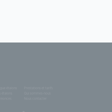
ogue étalons
Prestations et tarifs
s étalons
Qui sommes-nous
annonces
Nous contacter