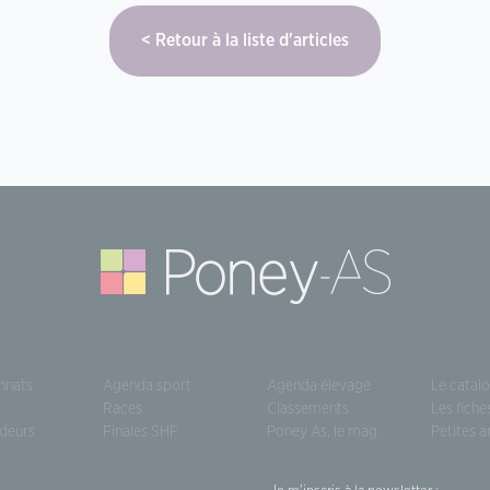
Retour à la liste d'articles
nnats
Agenda sport
Agenda élevage
Le catal
Races
Classements
Les fiche
deurs
Finales SHF
Poney As, le mag
Petites 