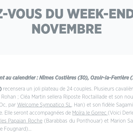
-VOUS DU WEEK-END 
NOVEMBRE
au calendrier : Nîmes Costières (30), Ozoir-la-Ferrière (7
)
recensera un joli plateau de 24 couples. Plusieurs cavali
e Rohan ; Cléa Martin sellera Riposte Roctaillade et son no
(Oc, par
Welcome Sympatico SL
, Han) et son fidèle Sagam
te. Elle seront accompagnées de
Moïra le Gorrec
(Voici Derl
les Papaian Roche
(Barabbas du Ponthouar) et Marion S
e Fougnard)…