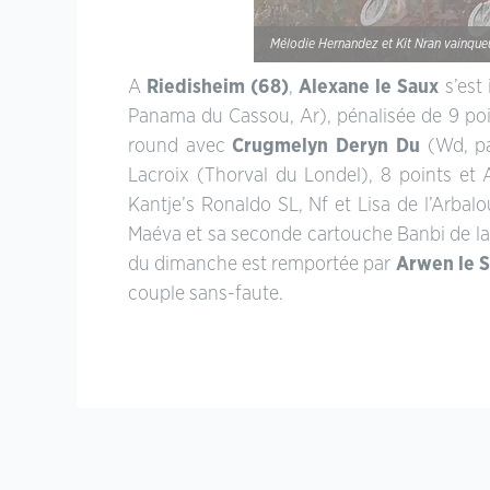
Mélodie Hernandez et Kit Nran vainque
A
Riedisheim (68)
,
Alexane le Saux
s’est
Panama du Cassou, Ar), pénalisée de 9 poi
round avec
Crugmelyn Deryn Du
(Wd, pa
Lacroix (Thorval du Londel), 8 points et 
Kantje’s Ronaldo SL, Nf et Lisa de l’Arbal
Maéva et sa seconde cartouche Banbi de la 
du dimanche est remportée par
Arwen le 
couple sans-faute.