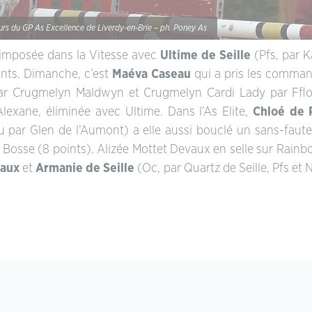
urs du GP As Excellence de Liverdy-en-Brie – ph. Poney As
 imposée dans la Vitesse avec
Ultime de Seille
(Pfs, par K
nts. Dimanche, c’est
Maéva Caseau
qui a pris les command
r Crugmelyn Maldwyn et Crugmelyn Cardi Lady par Fflos
Alexane, éliminée avec Ultime. Dans l’As Elite,
Chloé de 
ou par Glen de l’Aumont) a elle aussi bouclé un sans-faute
Bosse (8 points). Alizée Mottet Devaux en selle sur Rainbo
Saux
et
Armanie de Seille
(Oc, par Quartz de Seille, Pfs et 