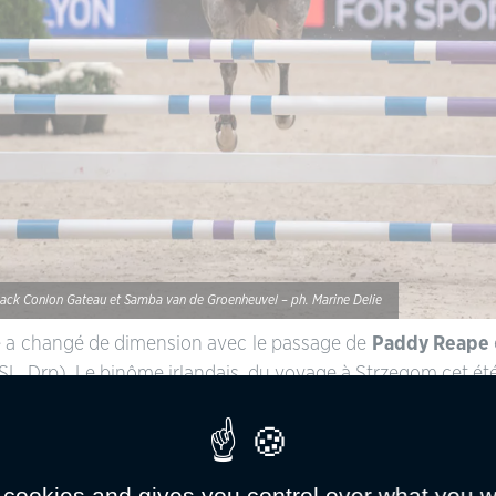
ack Conlon Gateau et Samba van de Groenheuvel – ph. Marine Delie
e a changé de dimension avec le passage de
Paddy Reape
o SL, Drp). Le binôme irlandais, du voyage à Strzegom cet ét
e d’arrivée sans incident avec un chronomètre de 56.76 se
jourd’hui avec son européenne Samba van de Groenheuvel,
éalisé un très beau tour, avec des courbes serrées et des
 cookies and gives you control over what you w
 de vitesse. Paddy Reape et Valma de Fougnard se classaie