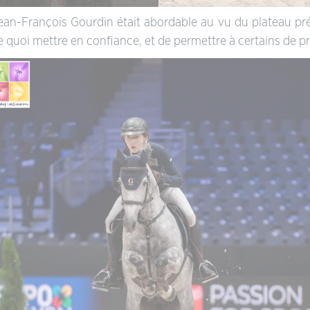
an-François Gourdin était abordable au vu du plateau pré
e quoi mettre en confiance, et de permettre à certains de p