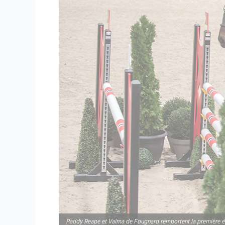
Paddy Reape et Valma de Fougnard remportent la première ép