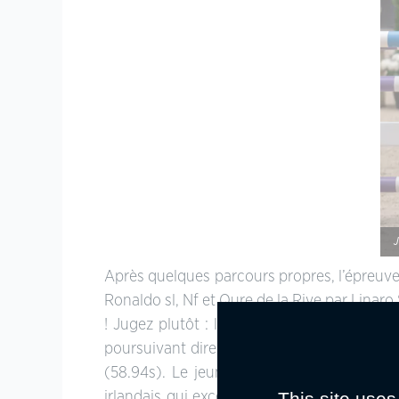
J
Après quelques parcours propres, l’épreuv
Ronaldo sl, Nf et Qure de la Rive par Linar
! Jugez plutôt : la paire franchi la lign
poursuivant direct en étant deuxième au
(58.94s). Le jeune tricolore a pourtant r
This site uses
irlandais qui excellent dans cet exercice