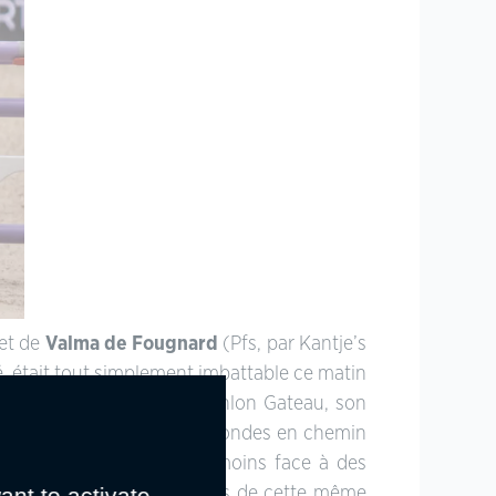
et de
Valma de Fougnard
(Pfs, par Kantje’s
é, était tout simplement imbattable ce matin
condes… tandis que Jack Conlon Gateau, son
 concède plus de deux secondes en chemin
 options. Insuffisant néanmoins face à des
ant to activate
nt d’ailleurs déjà deuxièmes de cette même