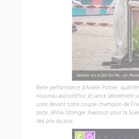
Bethany Vos et Still Got Me – ph. Marin
Belle performance d’Axelle Pottier, quatri
nouveau aujourd’hui, et lance idéalement so
juste devant notre couple champion de Fran
piste. Willia Ohlinger Axelsson pour la S
des prix du jour.