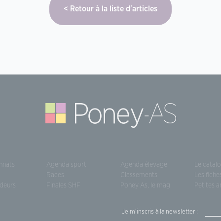
Retour à la liste d'articles
nnats
Agenda sport
Agenda élevage
Le catal
Races
Classements
Les fiche
deurs
Finales SHF
Poney As, le mag
Petites 
Je m'inscris à la newsletter :