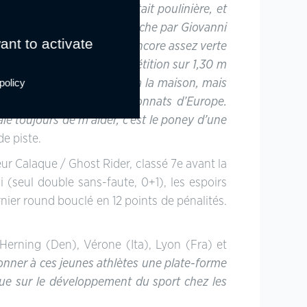
us les deux. Cavalidam était poulinière, et
es poulains dont une pouliche par Giovanni
ant to activate
e Seamus.
« Elle était donc encore assez verte
fait notre première compétition sur 1,30 m
policy
iment couru le Spring Tour à la maison, mais
ectionné pour les championnats d’Europe.
ie toujours de m’aider, c’est le poney d’une
de piste.
ur Calaque / Ghost Rider, classé 7e avant la
(seul double sans-faute, 0+1), les espoirs
ier round bouclé en 12 points de pénalités.
Herning (Den), Vérone (Ita), Lyon (Fra) et
donner à ces jeunes athlètes une plate-forme
que sur le développement du sport chez les