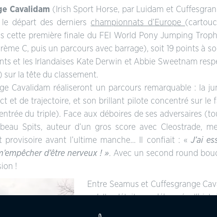
ge Cavalidam
(Irish Sport Horse, par Luidam et Cuffesgra
s le départ des derniers
championnats d’Europe
(cartouc
ans cette première finale du FEI World Pony Jumping Trophy
rème C, puis un parcours avec barrage), soit 19 points à so
oints et les Irlandaises Kate Derwin et Abbie Sweetnam res
 sur la tête du classement.
ge Cavalidam réaliseront un parcours remarquable : la ju
 de trajectoire, et son brillant pilote concentré sur le f
 l’entrée du triple). Face aux déboires de ses adversaires 
beau Spits, auteur d’un gros score avec Cleostrade, me
 provisoire avant l’ultime manche… Il confiait : «
J’ai e
m’empêcher d’être nerveux ! »
. Avec un second round bou
ion !
Entre Seamus et Cuffesgrange Cava
qu’elle n’était pas débourée, l’hist
la monter lorsqu’il avait 11/12 an