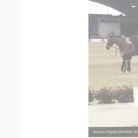
Seamus Hugues-Kennedy récom