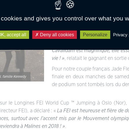
seulement leur quatrième saison to
nous avons d’ailleurs gardé quelqu
 cookies and gives you control over what you w
de la Pomme »
, confiait le papa d
l’année dernière quand nous avons 
K, accept all
Deny all cookies
Personalize
Privacy 
à Millstreet. Nous n’avons pas vra
nous avons tout de même été sél
Cavalidam est magnifique, elle essa
vie ! »
, relatait le gagnant en sortie 
Pour notre couple français Jade Fle
finale en deux manches de samedi 
. famille Kennedy
de podium sont tombés lors du dern
 sur le Longines FEI World Cup ™ Jumping à Oslo (Nor), 
recteur FEI), a déclaré : «
La FEI est heureuse et fière de 
nces, surtout avec l’accent mis par le Mouvement olympi
eviendra à Malines en 2018 ! »
.