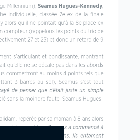
nge Millennium),
Seamus Hugues-Kennedy
,
he individuelle, classée 7e ex de la finale
 alors qu’il ne pointait qu’à la 8e place ex
n compteur (rappelons les points du trio de
pectivement 27 et 25) et donc un retard de 9
ment s’articulant et bondissante, montrant
ait qu’elle ne se décale pas dans les abords
(tous commettront au moins 4 points tels que
ttant 3 barres au sol), Seamus s’est tout
ssayé de penser que c’était juste un simple
clé sans la moindre faute, Seamus Hugues-
lidam, repérée par sa maman à 8 ans alors
oire est incroyable. «
Seamus a commencé à
s, Cavalidam avait elle 9 ans. Ils entament