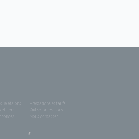
ogue étalons
Prestations et tarifs
s étalons
Qui sommes-nous
annonces
Nous contacter