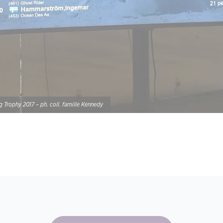
Trophy 2017 – ph. coll. famille Kennedy