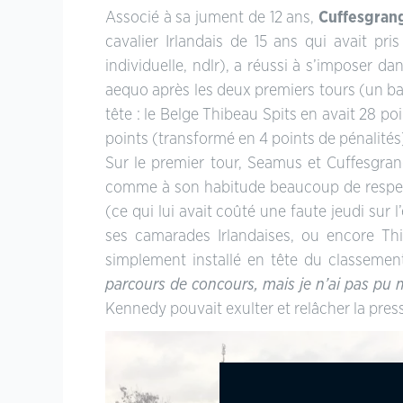
Associé à sa jument de 12 ans,
Cuffesgran
cavalier Irlandais de 15 ans qui avait pri
individuelle, ndlr), a réussi à s’imposer d
aequo après les deux premiers tours (un ba
tête : le Belge Thibeau Spits en avait 28 p
points (transformé en 4 points de pénalités)
Sur le premier tour, Seamus et Cuffesgran
comme à son habitude beaucoup de respect et
(ce qui lui avait coûté une faute jeudi sur
ses camarades Irlandaises, ou encore Thi
simplement installé en tête du classement
parcours de concours, mais je n’ai pas pu 
Kennedy pouvait exulter et relâcher la press