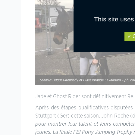
This site uses
O
Seamus Hugues-Kennedy et Cuffesgrange Cavalidam – ph. coll
Jade et Ghost Rider sont définitivement 9e.
Après des étapes qualificatives disputées
Stuttgart (Ger) cette saison, John Roche (di
pour montrer leur talent et leurs compéte
jeunes. La finale FEI Pony Jumping Trophy r