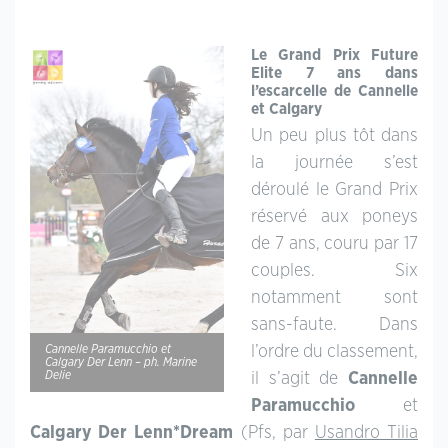
Le Grand Prix Future
Elite 7 ans dans
l’escarcelle de Cannelle
et Calgary
Un peu plus tôt dans
la journée s’est
déroulé le Grand Prix
réservé aux poneys
de 7 ans, couru par 17
couples. Six
notamment sont
sans-faute. Dans
Cannelle Paramucchio et
l’ordre du classement,
Calgary Der Lenn – ph. Marine
Delie
il s’agit de
Cannelle
Paramucchio
et
Calgary Der Lenn*Dream
(Pfs, par
Usandro Tilia