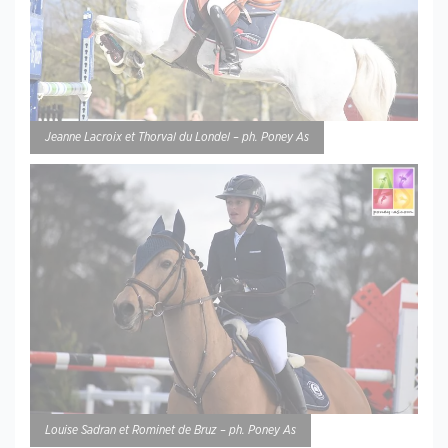
Jeanne Lacroix et Thorval du Londel – ph. Poney As
Louise Sadran et Rominet de Bruz – ph. Poney As