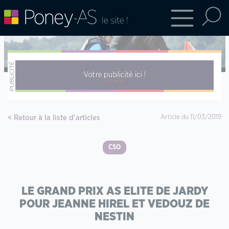
Retour à la liste d'articles
Article du 11/03/2019
CSO
LE GRAND PRIX AS ELITE DE JARDY
POUR JEANNE HIREL ET VEDOUZ DE
NESTIN