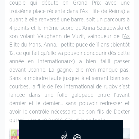
couple qui débute en Grand Prix avec une
troisième place récente dans l’As Elite de Reims) a
quant à elle renversé une barre, soit un parcours à
4 points et le même score qu’Anna Szarzewski et
son volant Vaughann de Vuzit, vainqueur de l’
As
Elite du Mans
. Anna… petite puce de 11 ans (bientôt
12, ce qui fait qu’elle va pouvoir concourir dès cette
année en internationaux) a bien failli passer
devant Jeanne. La gagne, elle n’en manque pas.
Sans la moindre faute jusque là et serrant bien ses
courbes, la fille de l’ex international de rugby s’est
lancée dans une folle galopade entre l’avant
dernier et le dernier… sans pouvoir redresser et
avoir le contrôle nécessaire de son fils de Dexter
qui est lui passé à côté. C’était bien tenté !