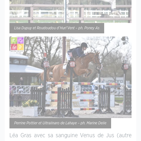
Lisa Dupuy et Roudoudou d’Hurl’Vent – ph. Poney As
Perrine Pottier et Ultralinaro de Lahaye – ph. Marine Delie
Léa Gras avec sa sanguine Venus de Jus (autre