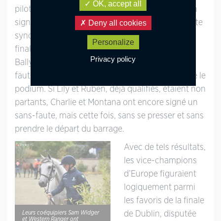
OK, accept all
pilote de 15 ans s’est rattrapé de belle manière en
signant ce jour-là l’un des deux double sans-faute
Deny all cookies
synonyme de victoire et de qualification pour la
Personalize
finale. Aux rênes de Dunard Trixie Mix et de
Privacy policy
Ballyfore Rosie, Juliette Mcintosh, double sans-
faute elle aussi et Ted Fagan (0+4) ont complété le
podium. Si Lily et Ruben, déjà qualifiés, étaient non
partants, Charlie et Montana ont encore signé un
sans-faute, mais cette fois, sans se presser et sans
prendre le départ du barrage.
Avec de tels résultats,
les vice-champions
d’Europe figuraient
logiquement parmi
les favoris de la finale
de Dublin, disputée
Leurs coéquipiers Sam Widger
et Western Ranger ont