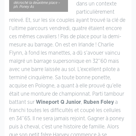
décroché la deuxième place –
dans un contexte
ph. Poney As
particulièrement
relevé. Et, sur les six couples ayant trouvé la clé de
l’ultime parcours vendredi, quatre étaient encore
ces mêmes cavaliers ! Pas de place pour la demi-
mesure au barrage. On est en Irlande ! Charlie
Flynn, à fond les manettes, a dû s’avouer vaincu
malgré un barrage supersonique en 32’’60 mais
avec une barre laissée au sol. L’excellent pilote a
terminé cinquième. Sa toute bonne ponette,
acquise en Pologne, a quant à elle prouvé qu’elle
était une monture de championnat. Parti tambour
battant sur
Wineport Q Junior
,
Ruben Foley
a
franchi toutes les difficultés et coupé les cellules
en 34’’65. Il ne sera jamais rejoint. Gagner à poney
puis à cheval, c’est une histoire de famille. Alors
que son petit frère Harvey commence à se