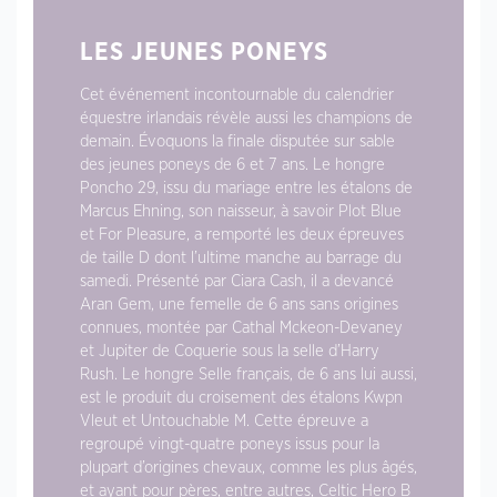
LES JEUNES PONEYS
Cet événement incontournable du calendrier
équestre irlandais révèle aussi les champions de
demain. Évoquons la finale disputée sur sable
des jeunes poneys de 6 et 7 ans. Le hongre
Poncho 29, issu du mariage entre les étalons de
Marcus Ehning, son naisseur, à savoir Plot Blue
et For Pleasure, a remporté les deux épreuves
de taille D dont l’ultime manche au barrage du
samedi. Présenté par Ciara Cash, il a devancé
Aran Gem, une femelle de 6 ans sans origines
connues, montée par Cathal Mckeon-Devaney
et Jupiter de Coquerie sous la selle d’Harry
Rush. Le hongre Selle français, de 6 ans lui aussi,
est le produit du croisement des étalons Kwpn
Vleut et Untouchable M. Cette épreuve a
regroupé vingt-quatre poneys issus pour la
plupart d’origines chevaux, comme les plus âgés,
et ayant pour pères, entre autres, Celtic Hero B