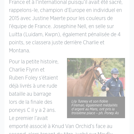
France et à l’international puisqu’il avait été sacré,
rappelons-le, champion d’Europe en individuel en
2015 avec Justine Maerte pour les couleurs de
l’équipe de France. Josephine Nell, en selle sur
Luitta (Luidam, Kwpn), également pénalisée de 4
points, se classera juste derrière Charlie et
Montana.
Pour la petite histoire,
Charlie Flynn et
Ruben Foley s’étaient
déjà livrés à une rude
bataille au barrage
lors de la finale des
Lily Tunney et son fidèle
Fireman, également médaillés
d’argent au Mans, ont pris la
poneys C il y a 2 ans.
troisième place – ph. Poney As
Le premier l’avait
emporté associé à Knud Van Orchid’s face au