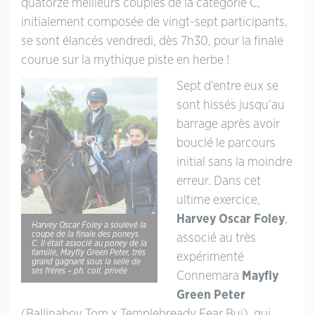
quatorze meilleurs couples de la catégorie C,
initialement composée de vingt-sept participants,
se sont élancés vendredi, dès 7h30, pour la finale
courue sur la mythique piste en herbe !
Sept d’entre eux se
sont hissés jusqu’au
barrage après avoir
bouclé le parcours
initial sans la moindre
erreur. Dans cet
ultime exercice,
Harvey Oscar Foley
,
Harvey Oscar Foley a soulevé la
coupe de la finale des poneys
associé au très
C. Il était associé au poney de la
famille, Mayfly Green Peter, très
expérimenté
grand gagnant sous la selle de
ses frères – ph. coll. privée
Connemara
Mayfly
Green Peter
(Ballinaboy Tom x Templebready Fear Bui), qui