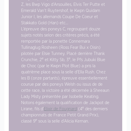
Z, les Bwp Vigo d’Arsouilles, Elvis Ter Putte et
Emerald Van’t Ruytershof, le Kwpn Quidam
Junior I, les allemands Coupe De Coeur et
Stakkato Gold (Han) etc…
L’épreuve des poneys C, regroupant douze
sujets notés selon des critères précis, a été
remportée par la ponette Connemara
Tullinaglug Rosheen (Ross Fear Bui x Oisin)
pilotée par Elsie Tunney. Placé derrière Thank
e
e
Crunchie, 2
et Kitty Sb, 3
, le Pfs Jubuki Blue
de Choc (par le Kwpn Plot Blue) a pris la
quatrième place sous la selle d’Ella Rush. Chez
les B (onze partants), épreuve essentiellement
courue par des poneys Welsh ou issus de de
cette race, la victoire a été décernée à Sheeaun
Lady Misty présentée par Isobelle Keating.
Notons également la qualification de Jackpot de
e
Lirane, fils d’
Elixir de Fougnard
(4
des derniers
championnats de France Petit Grand Prix),
e
classé 9
sous la selle d’Alicia Kernan.