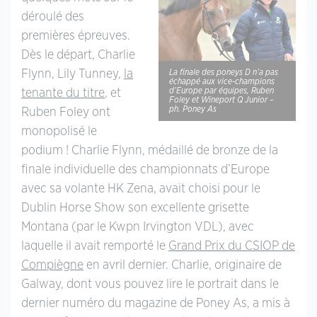
déroulé des
premières épreuves.
Dès le départ, Charlie
Flynn, Lily Tunney,
la
La finale des poneys D n’a pas
échappé aux vice-champions
d’Europe par équipes, Ruben
tenante du titre
, et
Foley et Wineport Q Junior –
ph. Poney As
Ruben Foley ont
monopolisé le
podium ! Charlie Flynn, médaillé de bronze de la
finale individuelle des championnats d’Europe
avec sa volante HK Zena, avait choisi pour le
Dublin Horse Show son excellente grisette
Montana (par le Kwpn Irvington VDL), avec
laquelle il avait remporté le
Grand Prix du CSIOP de
Compiègne
en avril dernier. Charlie, originaire de
Galway, dont vous pouvez lire le portrait dans le
dernier numéro du magazine de Poney As, a mis à