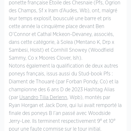
ponette française Étoile des Chesnaie (Pfs, Ogrion
des Champs, Sf x Iram d’Audes, Wb), ont, malgré
leur temps explosif, bousculé une barre et pris
cette année la cinquième place devant Ben
O’Connor et Cathal Mckeon-Devaney, associés,
dans cette catégorie, à Solea (Mentano K, Drp x
Sambesi, Holst) et Cornhill Snowey (Woodfield
Sammy, Co x Moores Clover, Ish).
Notons également la qualification de deux autres
poneys français, issus aussi du Stud-book Pfs :
Diament de Thouaré (par Forban Pondy, Co) et la
championne des 6 ans D de 2023 Hashtag Alias
(par
Usandro Tilia Derlenn
, Wpb), montés par
Ryan Horgan et Jack Dore, qui lui avait remporté la
finale des poneys B l’an passé avec Woodside
e
e
Jerry-Lee. Ils terminent respectivement 9
et 10
pour une faute commise sur le tour initial.