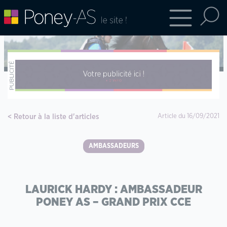
Retour à la liste d'articles
Article du 16/09/2021
AMBASSADEURS
LAURICK HARDY : AMBASSADEUR
PONEY AS – GRAND PRIX CCE