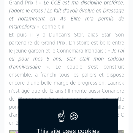
Grand Prix ! «
Le CCE est ma discipline préférée,
j’adore le cross ! Le fait d’avoir évolué en Dressage
et notamment en As Elite m’a permis de
m’améliorer
», confie-t-il.
Et puis il y a Duncan’s Star, alias Star. Son
partenaire de Grand Prix. L’histoire est belle entre
le jeune garçon et le Connemara Irlandais : «
Je l’ai
eu pour mes 5 ans, Star était mon cadeau
d’anniversaire
». Le couple s’est construit
ensemble, a franchi tous les paliers et dispose
encore d’une belle marge de progression. Laurick
n’est âgé que de 12 ans ! Il monte aussi Coriandre
de l’Aumoy qui lui est confié. C’est avec cette
ponette d’1,38m qu’il s’est octroyé une médaille
d’argent au championnat de France As Poney 2 C
en 2019 et en As Poney 1 cet été.
This site uses cookies