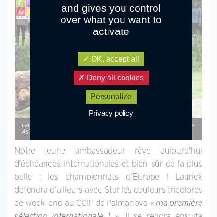
and gives you control
over what you want to
activate
OK, accept all
Deny all cookies
Personalize
Privacy policy
Laurick Hardy et Duncan’s Star sur le cross du championnat de France
As Elite – ph. Poney As
Notre jeune ambassadeur rêve aujourd’hui
d’échéances internationales et bien sûr de la plus
belle : les championnats d’Europe ! Laurick
défendra d’ailleurs avec Star les couleurs tricolores
ce week-end au CCIP de Palmanova «
ma première
sélection internationale !
». Il se rendra ensuite