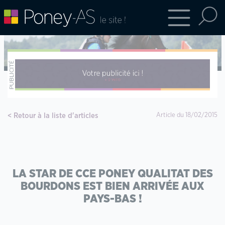
Retour à la liste d'articles
Article du 18/02/2015
LA STAR DE CCE PONEY QUALITAT DES
BOURDONS EST BIEN ARRIVÉE AUX
PAYS-BAS !