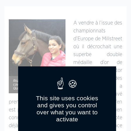
A vendre à l’issue des
championnats
d’Europe de Millstreet
où il décrochait une
superbe double
médaille d’or de
Complet avec Victor
Leveque, Qualitat des
Roza Driessen sera la nouvelle
cavalière du beau (et bon !)
Bourdons a
Qualitat ! – ph. coll. privée
finalement trouvé
This site uses cookies
preneur aux Pays-Bas. La famille Driessen, qui s’en
and gives you control
est porté acquéreur pour leur fille Roza, est bien
over what you want to
connue du circuit où le grand frère Levi compte
activate
déjà plusieurs participations à l’échéance