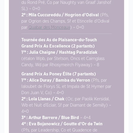
du Rond Pré, Co par Naughty van Graaf Janshof
SL) – 0+0
e
2
: Mila Cuccureddu / Hogrion d’Odival
(Pfs,
par Ogrion des Champs, Sf et Etincelle d’Odival
par
Quabar des Monceaux
) – 0+0
Tournée des As de Plaisance-du-Touch
Grand Prix As Excellence (2 partants)
re
1
: Julia Chaigne / Hashtag Paradiziak
(étalon Wpb, par Stetson, Oncs et Cairnglass
Candy, Wd par Rhosymeirch Flyaway) – 8
Grand Prix As Poney Élite (7 partants)
re
1
: Alice Duray / Bamba du Verron
(Pfs, par
Ialoubet de Florys SL et Impala de St Hymer par
Don Juan V, Co) – 4+0
e
2
: Lola Llanas / Chak
(Oc, par Paolik Kersidal,
Wb et Nuit d’Eclair, Sf par Diamant de Semilly) –
4+0
e
3
: Arthur Barrere / Blue Bird
– 4+4
e
4
: Eva Bojanowicz / Goutte d’Or de Twin
(Pfs, par Leadership, Co et Quadence de