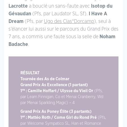
Lacrotte
a bouclé un sans-faute avec
Isotop du
Gévaudan
(Pfs, par Laudator SL, Sf).
I Have A
Dream
(Pfs, par
Ugo des Clas*Dorcamp
), seul à
s’élancer lui aussi sur le parcours du Grand Prix des
7 ans, a commis une faute sous la selle de
Noham
Badache
.
RÉSULTAT
Tournée des As de Colmar
Grand Prix As Excellence (1 partant)
re
1
: Camille Hoffart / Ulysse du Vieil Or
(Pfs,
par Leam Finnigan, Co et Menai Cranberry, Wd
par Menai Sparkling Magic) – 4
Grand Prix As Poney Élite (3 partants)
er
1
: Mattéo Roth / Come Girl du Rond Pré
(Pfs,
par Welcome Sympatico SL, Han et Romance