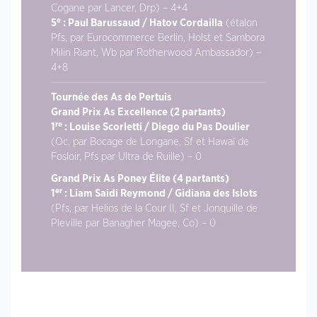
Cogane par Lancer, Drp) – 4+4
e
5
: Paul Barussaud / Hatov Cordailla
(étalon
Pfs, par Eurocommerce Berlin, Holst et Sambora
Milin Riant, Wb par Rotherwood Ambassador) –
4+8
Tournée des As de Pertuis
Grand Prix As Excellence (2 partants)
re
1
: Louise Scorletti / Diego du Pas Doulier
(Oc, par Bocage de Longane, Sf et Hawaï de
Fosloir, Pfs par Ultra de Ruille) – 0
Grand Prix As Poney Élite (4 partants)
er
1
: Liam Saidi Reymond / Gidiana des Islots
(Pfs, par Helios de la Cour II, Sf et Jonquille de
Pleville par Banagher Magee, Co) – 0