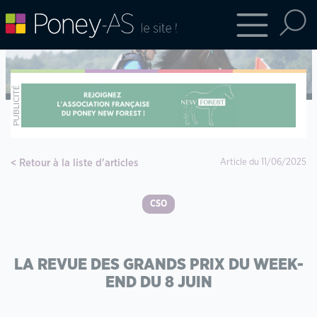
Retour à la liste d'articles
Article du 11/06/2025
CSO
LA REVUE DES GRANDS PRIX DU WEEK-
END DU 8 JUIN