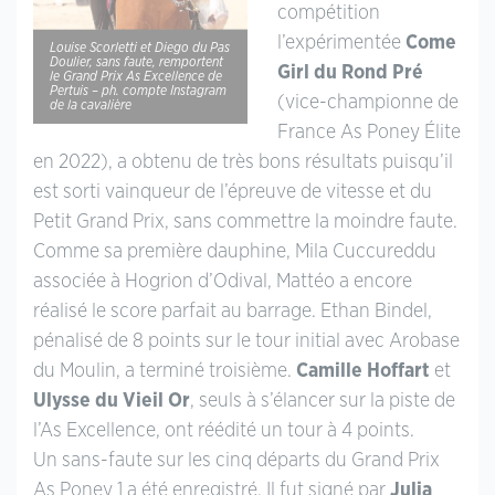
compétition
l’expérimentée
Come
Louise Scorletti et Diego du Pas
Doulier, sans faute, remportent
Girl du Rond Pré
le Grand Prix As Excellence de
Pertuis – ph. compte Instagram
(vice-championne de
de la cavalière
France As Poney Élite
en 2022), a obtenu de très bons résultats puisqu’il
est sorti vainqueur de l’épreuve de vitesse et du
Petit Grand Prix, sans commettre la moindre faute.
Comme sa première dauphine, Mila Cuccureddu
associée à Hogrion d’Odival, Mattéo a encore
réalisé le score parfait au barrage. Ethan Bindel,
pénalisé de 8 points sur le tour initial avec Arobase
du Moulin, a terminé troisième.
Camille Hoffart
et
Ulysse du Vieil Or
, seuls à s’élancer sur la piste de
l’As Excellence, ont réédité un tour à 4 points.
Un sans-faute sur les cinq départs du Grand Prix
As Poney 1 a été enregistré. Il fut signé par
Julia