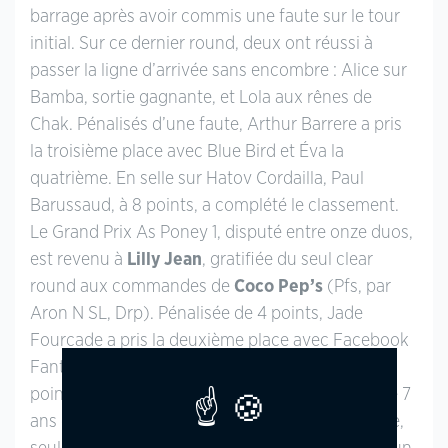
barrage après avoir commis une faute sur le tour
initial. Sur ce dernier round, deux ont réussi à
passer la ligne d’arrivée sans encombre : Alice sur
Bamba, sortie gagnante, et Lola aux rênes de
Chak. Pénalisés d’une faute, Arthur Barrere a pris
la troisième place avec Blue Bird et Éva la
quatrième. En selle sur Hatov Cordailla, Paul
Barussaud, à 8 points, a complété le classement.
Le Grand Prix As Poney 1, disputé entre onze duos,
est revenu à
Lilly Jean
, gratifiée du seul clear
round aux commandes de
Coco Pep’s
(Pfs, par
Aron N SL, Drp). Pénalisée de 4 points, Jade
Fourcade a pris la deuxième place avec Facebook
Fantagaro et devancé Lola Llanas, troisième à 6
points avec Halo d’Egrée. Sur les sept poneys de 7
ans de la liste de départ du Grand Prix Futur Élite,