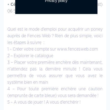
Privacy policy
•
Céline et Jean Baptiste Léonardis
(Sud Ouest)
06 50 20 73 48 – jeanba.celine@wanadoo.fr
Quel est le mode d’emploi pour acquérir un poney
auprès de Fences Web ? Rien de plus simple, voici
les étapes à suivre :
1 – Créer votre compte sur www.fencesweb.com
2 – Explorer le catalogue
3 – Placer votre première enchère dès maintenant,
n’attendez pas la dernière minute ! Cela vous
permettra de vous assurer que vous avez le
système bien en main
4 – Pour toute première enchère une caution
(emprunte de carte bleue) vous sera demandée !
5 – A vous de jouer ! A vous d’enchérir !