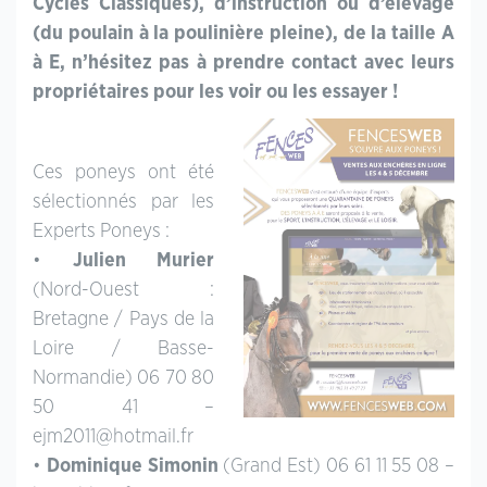
Cycles Classiques), d’instruction ou d’élevage
(du poulain à la poulinière pleine), de la taille A
à E, n’hésitez pas à prendre contact avec leurs
propriétaires pour les voir ou les essayer !
Ces poneys ont été
sélectionnés par les
Experts Poneys :
•
Julien Murier
(Nord-Ouest :
Bretagne / Pays de la
Loire / Basse-
Normandie) 06 70 80
50 41 –
ejm2011@hotmail.fr
•
Dominique Simonin
(Grand Est) 06 61 11 55 08 –