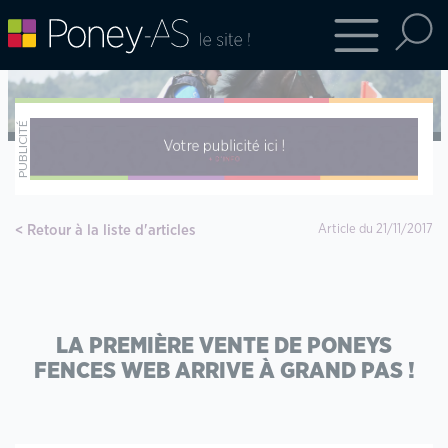
Retour à la liste d'articles
Article du 21/11/2017
LA PREMIÈRE VENTE DE PONEYS
FENCES WEB ARRIVE À GRAND PAS !