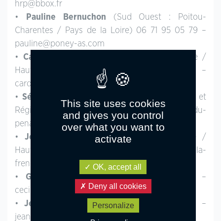
hrp@bbox.fr
•
Pauline Bernuchon
(Sud Ouest : Poitou-
Charentes / Pays de la Loire) 06 71 95 05 79 –
pauline@poney-as.com
•
Caroline de Faucigny
(Nord-Ouest : Basse /
Haute Normandie) 06 66 71 10 20 –
caroline@harasdecircee.com
•
Sébastien Maillet
(Nord-Ouest : Normandie et
This site uses cookies
Région parisienne) 06 70 79 49 92 – elevage-du-
and gives you control
pena@orange.fr
over what you want to
•
Jennifer Pardanaud
(Nord-Ouest : Basse /
activate
Haute Normandie) 06 82 93 65 17 – ecurie-la-
frenee@orange.fr
OK, accept all
•
Gilles Hazout
(Nord) 06 03 05 19 26 –
Deny all cookies
cecile.hazout@sfr.fr
•
Jean Drexler
(Sud Est) 06 16 09 78 06 –
Personalize
jean.drexler@bbox.fr