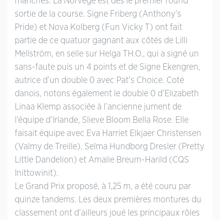
manches. La Norvège est dès le premier round
sortie de la course. Signe Friberg (Anthony’s
Pride) et Nova Kolberg (Fun Vicky T) ont fait
partie de ce quatuor gagnant aux côtés de Lilli
Mellström, en selle sur Helga TH.O., qui a signé un
sans-faute puis un 4 points et de Signe Ekengren,
autrice d’un double 0 avec Pat’s Choice. Coté
danois, notons également le double 0 d’Elizabeth
Linaa Klemp associée à l’ancienne jument de
l’équipe d’Irlande, Slieve Bloom Bella Rose. Elle
faisait équipe avec Eva Harriet Elkjaer Christensen
(Valmy de Treille), Selma Hundborg Dresler (Pretty
Little Dandelion) et Amalie Breum-Harild (CQS
Inittowinit).
Le Grand Prix proposé, à 1,25 m, a été couru par
quinze tandems. Les deux premières montures du
classement ont d’ailleurs joué les principaux rôles