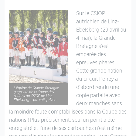
Sur le CSIOP
autrichien de Linz-
Ebelsberg (29 avril au
4 mai), la Grande-
Bretagne s’est
emparée des
épreuves phares.
Cette grande nation
du circuit Poney a
d’abord rendu une
L’équipe de Grande-Bretagne
gagnante de la Coupe des
copie parfaite avec
nations du CSIOP de Linz-
Ebelsberg – ph. coll. privée
deux manches sans
la moindre faute comptabilisées dans la Coupe des
nations ! Plus précisément, seul un point a été
enregistré et l’une de ses cartouches n’est même