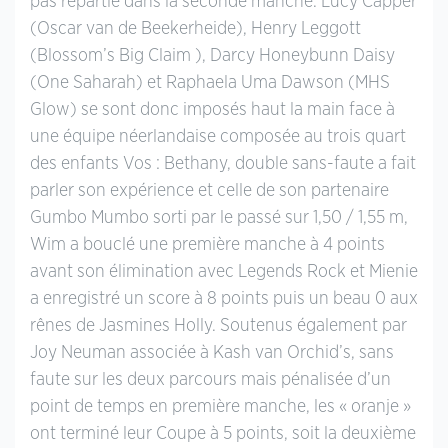
pas repartie dans la seconde manche. Lucy Capper
(Oscar van de Beekerheide), Henry Leggott
(Blossom’s Big Claim ), Darcy Honeybunn Daisy
(One Saharah) et Raphaela Uma Dawson (MHS
Glow) se sont donc imposés haut la main face à
une équipe néerlandaise composée au trois quart
des enfants Vos : Bethany, double sans-faute a fait
parler son expérience et celle de son partenaire
Gumbo Mumbo sorti par le passé sur 1,50 / 1,55 m,
Wim a bouclé une première manche à 4 points
avant son élimination avec Legends Rock et Mienie
a enregistré un score à 8 points puis un beau 0 aux
rênes de Jasmines Holly. Soutenus également par
Joy Neuman associée à Kash van Orchid’s, sans
faute sur les deux parcours mais pénalisée d’un
point de temps en première manche, les « oranje »
ont terminé leur Coupe à 5 points, soit la deuxième