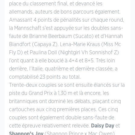
place du classement final, et devancé les
allemands, auteurs de bons parcours également.
Amassant 4 points de pénalités sur chaque round,
la Mannschaft s’est appuyée sur les doubles sans-
faute de Brianne Beerbaum (Sucato) et d’Hannah
Blandfort (Capaya Z). Lena-Marie Kraus (Miss Mc
Fly D) et Paulina Doll (Nightgirl Vh Sonnishof Z)
l’ont quant à elle bouclé à 4+4 et 8+5. Très loin
derrière, l’Italie, quatrième et dernière classée, a
comptabilisé 23 points au total.
Trente-deux couples se sont ensuite élancés sur la
piste du Grand Prix à 1,30 m et là encore, les
britanniques ont dominé les débats, plaçant cinq
cartouches aux cinq premières places. Ces cinq
couples sont également double sans-faute de
cette épreuve relativement relevée.
Daisy Day
et
Shannon’s Joy
(Shannon Prince x Mac Owen),