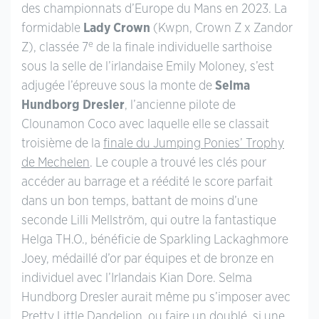
des championnats d’Europe du Mans en 2023. La
formidable
Lady Crown
(Kwpn, Crown Z x Zandor
e
Z), classée 7
de la finale individuelle sarthoise
sous la selle de l’irlandaise Emily Moloney, s’est
adjugée l’épreuve sous la monte de
Selma
Hundborg Dresler
, l’ancienne pilote de
Clounamon Coco avec laquelle elle se classait
troisième de la
finale du Jumping Ponies’ Trophy
de Mechelen
. Le couple a trouvé les clés pour
accéder au barrage et a réédité le score parfait
dans un bon temps, battant de moins d’une
seconde Lilli Mellström, qui outre la fantastique
Helga TH.O., bénéficie de Sparkling Lackaghmore
Joey, médaillé d’or par équipes et de bronze en
individuel avec l’Irlandais Kian Dore. Selma
Hundborg Dresler aurait même pu s’imposer avec
Pretty Little Dandelion, ou faire un doublé, si une