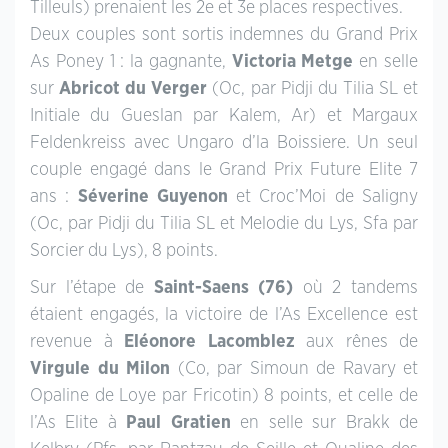
Tilleuls) prenaient les 2e et 3e places respectives.
Deux couples sont sortis indemnes du Grand Prix
As Poney 1 : la gagnante,
Victoria Metge
en selle
sur
Abricot du Verger
(Oc, par Pidji du Tilia SL et
Initiale du Gueslan par Kalem, Ar) et Margaux
Feldenkreiss avec Ungaro d’la Boissiere. Un seul
couple engagé dans le Grand Prix Future Elite 7
ans :
Séverine Guyenon
et Croc’Moi de Saligny
(Oc, par Pidji du Tilia SL et Melodie du Lys, Sfa par
Sorcier du Lys), 8 points.
Sur l’étape de
Saint-Saens (76)
où 2 tandems
étaient engagés, la victoire de l’As Excellence est
revenue à
Eléonore Lacomblez
aux rênes de
Virgule du Milon
(Co, par Simoun de Ravary et
Opaline de Loye par Fricotin) 8 points, et celle de
l’As Elite à
Paul Gratien
en selle sur Brakk de