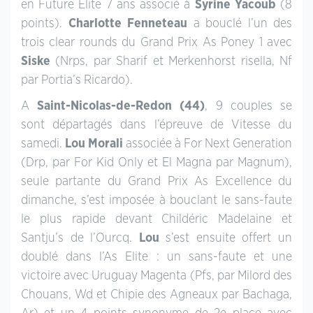
en Future Elite 7 ans associé à
Syrine Yacoub
(8
points).
Charlotte Fenneteau
a bouclé l’un des
trois clear rounds du Grand Prix As Poney 1 avec
Siske
(Nrps, par Sharif et Merkenhorst risella, Nf
par Portia’s Ricardo).
A
Saint-Nicolas-de-Redon (44)
, 9 couples se
sont départagés dans l’épreuve de Vitesse du
samedi.
Lou Morali
associée à For Next Generation
(Drp, par For Kid Only et El Magna par Magnum),
seule partante du Grand Prix As Excellence du
dimanche, s’est imposée à bouclant le sans-faute
le plus rapide devant Childéric Madelaine et
Santju’s de l’Ourcq.
Lou
s’est ensuite offert un
doublé dans l’As Elite : un sans-faute et une
victoire avec Uruguay Magenta (Pfs, par Milord des
Chouans, Wd et Chipie des Agneaux par Bachaga,