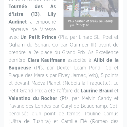
Tournée des As
d’Istre (13)
.
Lily
Audinet
a empoché
Paul Gratien et Brakk de Kelbry
– ph. Poney As
l’épreuve de Vitesse
avec
Un Petit Prince
(Pfs, par Linaro SL, Poet et
Ogham du Sorian, Co par Quimper III) avant de
prendre la 2e place du Grand Prix As Excellence
derrière
Clara Kauffmann
associée à
Alibi de la
Buqueuse
(Pfs, par Dexter Leam Pondi, Co et
Flaque des Marais par Elvey Jarnac, Wb), 5 points
et devant Maéva Planet (Nebbia la Fraquette). Le
Petit Grand Prix a été l’affaire de
Laurine Braud
et
Valentino du Rocher
(Pfs, par Melvin Candy et
Pavane des Londes par Caryl de Beauchamp, Co),
pénalisés d’un point de temps. Pauline Camus
(Ultra de Tushita) et Camille Flé (Roméo des