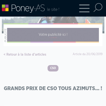
Retour à la liste d'articles
Article du 20/06/2019
CSO
GRANDS PRIX DE CSO TOUS AZIMUTS… !