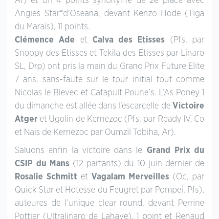
Ar) et un 4 points synonyme de 2e place avec
Angies Star*d’Oseana, devant Kenzo Hode (Tiga
du Marais), 11 points.
Clémence Ade
et
Calva des Etisses
(Pfs, par
Snoopy des Etisses et Tekila des Etisses par Linaro
SL, Drp) ont pris la main du Grand Prix Future Elite
7 ans, sans-faute sur le tour initial tout comme
Nicolas le Blevec et Catapult Poune’s. L’As Poney 1
du dimanche est allée dans l’escarcelle de
Victoire
Atger
et Ugolin de Kernezoc (Pfs, par Ready IV, Co
et Nais de Kernezoc par Oumzil Tobiha, Ar).
Saluons enfin la victoire dans le
Grand Prix du
CSIP du Mans
(12 partants) du 10 juin dernier de
Rosalie Schmitt
et
Vagalam Merveilles
(Oc, par
Quick Star et Hotesse du Feugret par Pompei, Pfs),
auteures de l’unique clear round, devant Perrine
Pottier (Ultralinaro de Lahaye), 1 point et Renaud