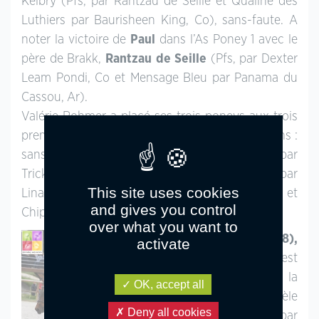
Kelbry (Pfs, par Rantzau de Seille et Qualine des
Luthiers par Baurisheen King, Co), sans-faute. A
noter la victoire de
Paul
dans l’As Poney 1 avec le
père de Brakk,
Rantzau de Seille
(Pfs, par Dexter
Leam Pondi, Co et Mensage Bleu par Panama du
Cassou, Ar).
Valérie Rohmer a placé ses trois poneys aux trois
premières places du Grand Prix Future Elite 7 ans :
sans-faute avec Cassandre Meniljean (Pfs, par
Tricky Choice du Péna et Ulotte Meniljean par
This site uses cookies
Linaro SL, Drp), 4 points avec Chupa Chups et
and gives you control
Chipie Meniljean.
over what you want to
A
Charette (38),
activate
Carla Garriga
s’est
imposée dans la
OK, accept all
Vitesse avec sa fidèle
Deny all cookies
Mylana
(Oep, par