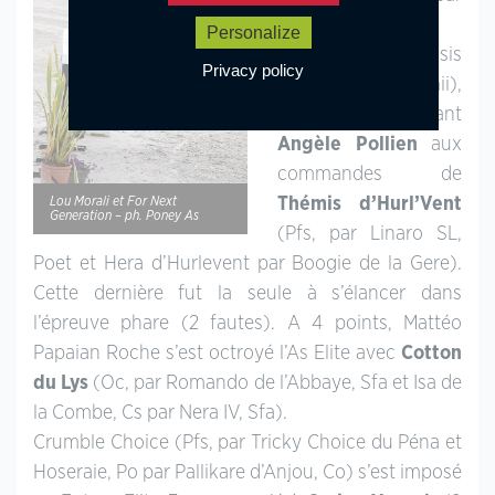
Emmickhoven’s
Personalize
Diego SL, Nf et Isis
Privacy policy
par Orchid’s Deamii),
4 points devant
Angèle Pollien
aux
commandes de
Lou Morali et For Next
Thémis d’Hurl’Vent
Generation – ph. Poney As
(Pfs, par Linaro SL,
Poet et Hera d’Hurlevent par Boogie de la Gere).
Cette dernière fut la seule à s’élancer dans
l’épreuve phare (2 fautes). A 4 points, Mattéo
Papaian Roche s’est octroyé l’As Elite avec
Cotton
du Lys
(Oc, par Romando de l’Abbaye, Sfa et Isa de
la Combe, Cs par Nera IV, Sfa).
Crumble Choice (Pfs, par Tricky Choice du Péna et
Hoseraie, Po par Pallikare d’Anjou, Co) s’est imposé