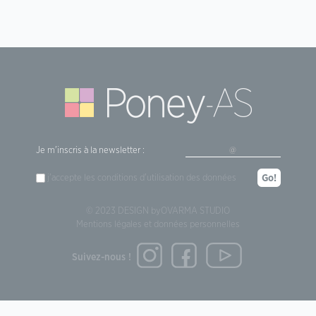
Je m'inscris à la newsletter :
j'accepte les
conditions d'utilisation
des données
Go!
© 2023 DESIGN by
OVARMA STUDIO
Mentions légales et données personnelles
Suivez-nous !