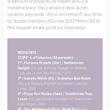
le parcours d’obstacles, se hissant ainsi à la
troisième place. Elle a devancé deux autres
tandems allemands : Anna von Helldorff, aux rênes
du double champion d’Europe 2023 Marlon 192 et
Max Hausser-Knabe juché sur Gwendolyn.
RÉSULTATS
CCIP2*-L d’Osberton (18 partants)
re
1
: Florence Drewitt (Gbr) / Battlestown
Delight
(Co, par Burning Daylight et Rehinds
Lady par I Love You Melody) -27,7
e
2
: Isabelle Walsh (Irl) / Ardnehue Red Robin
(Co, par Burning Daylight et Lisdoon Lass par
Leag) -29,6
e
3
: Freya Von Moltke (Swe) / Grantstown True
Loves
(Ish, par General Humbert et Grantstown
Dark Angel) -30,6
e
4
: Cleo Whitbread (Gbr) / Night Fury
(Aes,