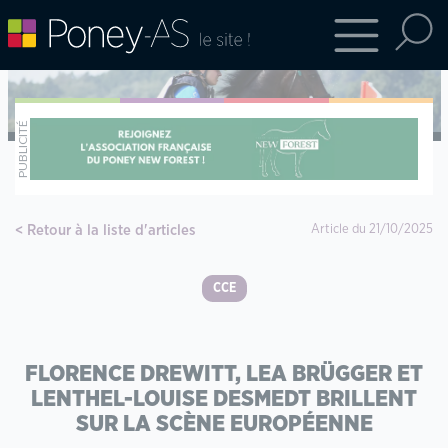
Retour à la liste d'articles
Article du 21/10/2025
CCE
FLORENCE DREWITT, LEA BRÜGGER ET
LENTHEL-LOUISE DESMEDT BRILLENT
SUR LA SCÈNE EUROPÉENNE