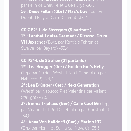
par Felin de Bneville et Blue Fury) -36,5
5e : Daisy Fulton (Gbr) / Mac’s Boy
(Co, par
Doonhill Billy et Cailin Charna) -38,2
CCIOP2*-L de Strzegom (9 partants)
re
1
: Lenthel-Louise Desmedt / Picasso-Drum
VH Juxschot
(Bwp, par Kantje’s Fahran et
Swaivel par Bayard) -35,4
CCIP2*-L de Ströhen (21 partants)
re
1
: Lea Brügger (Ger) / Golden Girl’s Nelly
(Drp, par Golden West et Next Generation par
Nabucco R) -24,3
e
2
: Lea Brügger (Ger) / Next Generation
(Westf, par Nabucco R et Valentina par Valiant
Starlight) -31,5
e
3
: Emma Triphaus (Ger) / Calle Cool 56
(Drp,
par Viscount et Red Celebration par Constantin)
-34,8
e
4
: Anna Von Helldorff (Ger) / Marlon 192
(Drp, par Merlin et Selina par Navajo) -35,3