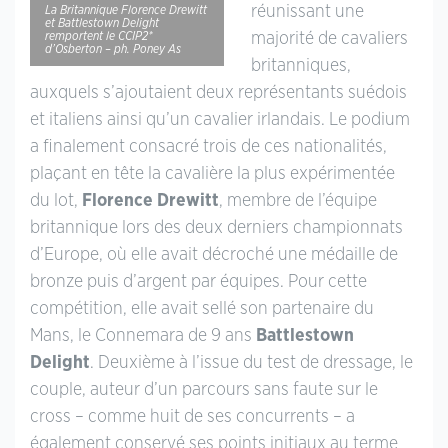
réunissant une
La Britannique Florence Drewitt
et Battlestown Delight
remportent le CCIP2*
majorité de cavaliers
d’Osberton – ph. Poney As
britanniques,
auxquels s’ajoutaient deux représentants suédois
et italiens ainsi qu’un cavalier irlandais. Le podium
a finalement consacré trois de ces nationalités,
plaçant en tête la cavalière la plus expérimentée
du lot,
Florence Drewitt
, membre de l’équipe
britannique lors des deux derniers championnats
d’Europe, où elle avait décroché une médaille de
bronze puis d’argent par équipes. Pour cette
compétition, elle avait sellé son partenaire du
Mans, le Connemara de 9 ans
Battlestown
Delight
. Deuxième à l’issue du test de dressage, le
couple, auteur d’un parcours sans faute sur le
cross – comme huit de ses concurrents – a
également conservé ses points initiaux au terme