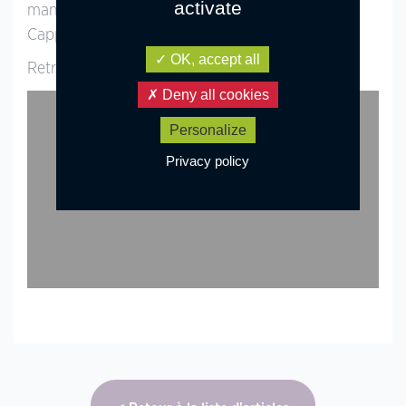
activate
manche, Dylan Ringot et l’étalon Ghanao des
e
Cappes (Ulk d’Eté) se classent 5
.
OK, accept all
Retrouvez les impressions de Lou Morali !
Deny all cookies
Personalize
Privacy policy
YouTube is disabled.
Allow