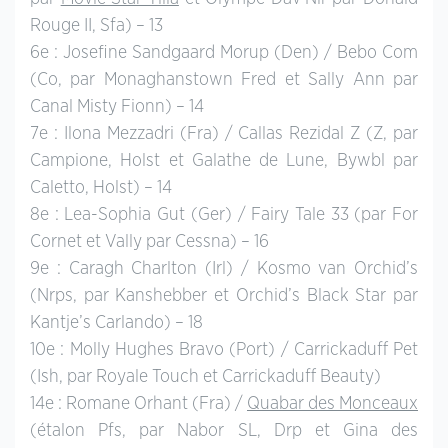
Rouge II, Sfa) – 13
6e : Josefine Sandgaard Morup (Den) / Bebo Com
(Co, par Monaghanstown Fred et Sally Ann par
Canal Misty Fionn) – 14
7e : Ilona Mezzadri (Fra) / Callas Rezidal Z (Z, par
Campione, Holst et Galathe de Lune, Bywbl par
Caletto, Holst) – 14
8e : Lea-Sophia Gut (Ger) / Fairy Tale 33 (par For
Cornet et Vally par Cessna) – 16
9e : Caragh Charlton (Irl) / Kosmo van Orchid’s
(Nrps, par Kanshebber et Orchid’s Black Star par
Kantje’s Carlando) – 18
10e : Molly Hughes Bravo (Port) / Carrickaduff Pet
(Ish, par Royale Touch et Carrickaduff Beauty)
14e : Romane Orhant (Fra) /
Quabar des Monceaux
(étalon Pfs, par Nabor SL, Drp et Gina des