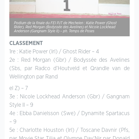
Podium de la finale du FEI PJT de Mechelen : Katie Power (Ghost
Rider), Red Morgan (Bodyssée des Avelines) et Nicole Lockhead
Anderson (Gangnam Style II) – ph. Temps de Poses
CLASSEMENT
1re : Katie Power (Irl) / Ghost Rider – 4
2e : Red Morgan (Gbr) / Bodyssée des Avelines
(Sbs, par Radco d’Houtveld et Qrandle van de
Wellington par Rand
el Z) – 7
3e : Nicole Lockhead Anderson (Gbr) / Gangnam
Style II – 9
4e : Ebba Danielsson (Swe) / Dynamite Spartacus
– 9
5e : Charlotte Houston (Irl) / Toscane Davnir (Pfs,
par
Movie Star Tilia
et Olympe Dav’Nir par Donald