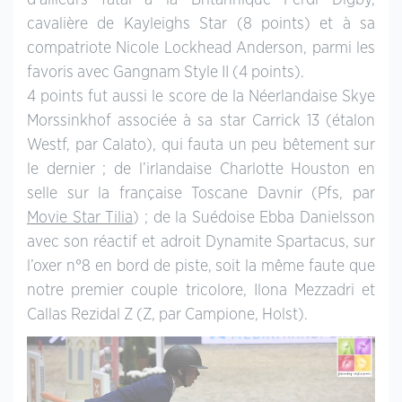
d’ailleurs fatal à la Britannique Perdi Digby,
cavalière de Kayleighs Star (8 points) et à sa
compatriote Nicole Lockhead Anderson, parmi les
favoris avec Gangnam Style II (4 points).
4 points fut aussi le score de la Néerlandaise Skye
Morssinkhof associée à sa star Carrick 13 (étalon
Westf, par Calato), qui fauta un peu bêtement sur
le dernier ; de l’irlandaise Charlotte Houston en
selle sur la française Toscane Davnir (Pfs, par
Movie Star Tilia
) ; de la Suédoise Ebba Danielsson
avec son réactif et adroit Dynamite Spartacus, sur
l’oxer n°8 en bord de piste, soit la même faute que
notre premier couple tricolore, Ilona Mezzadri et
Callas Rezidal Z (Z, par Campione, Holst).