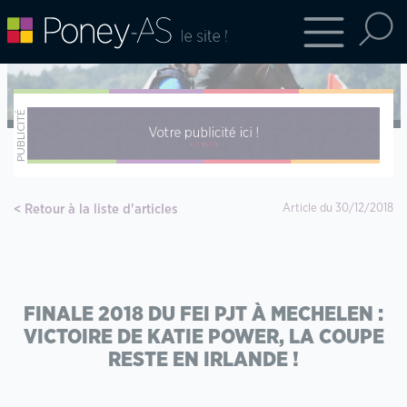
Retour à la liste d'articles
Article du 30/12/2018
FINALE 2018 DU FEI PJT À MECHELEN :
VICTOIRE DE KATIE POWER, LA COUPE
RESTE EN IRLANDE !