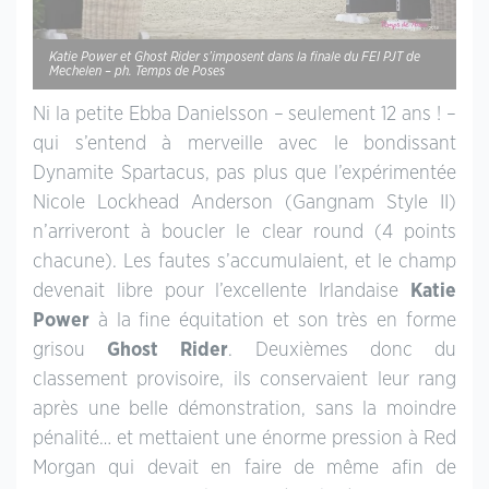
Katie Power et Ghost Rider s’imposent dans la finale du FEI PJT de
Mechelen – ph. Temps de Poses
Ni la petite Ebba Danielsson – seulement 12 ans ! –
qui s’entend à merveille avec le bondissant
Dynamite Spartacus, pas plus que l’expérimentée
Nicole Lockhead Anderson (Gangnam Style II)
n’arriveront à boucler le clear round (4 points
chacune). Les fautes s’accumulaient, et le champ
devenait libre pour l’excellente Irlandaise
Katie
Power
à la fine équitation et son très en forme
grisou
Ghost Rider
. Deuxièmes donc du
classement provisoire, ils conservaient leur rang
après une belle démonstration, sans la moindre
pénalité… et mettaient une énorme pression à Red
Morgan qui devait en faire de même afin de