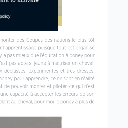
policy
oll. privée
 monter des Coupes des nations le plus tôt
r l’apprentissage puisque tout est organisé
’y a pas mieux que l’équitation à poney pour
est pas apte si jeune à maitriser un cheval.
x déclassés, expérimentés et très dressés.
 poney pour apprendre, ce ne sont en réalité
t de pouvoir monter et piloter, ce qui n’est
 une capacité à accepter les erreurs de son
mblant au cheval, pour moi le poney a plus de