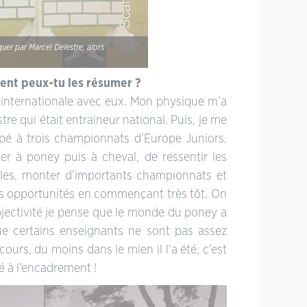
quer par Marcel Delestre, alors
ment peux-tu les résumer ?
 internationale avec eux. Mon physique m’a
tre qui était entraineur national. Puis, je me
icipé à trois championnats d’Europe Juniors.
 à poney puis à cheval, de ressentir les
ables, monter d’importants championnats et
lles opportunités en commençant très tôt. On
bjectivité je pense que le monde du poney a
ue certains enseignants ne sont pas assez
urs, du moins dans le mien il l’a été, c’est
ié à l’encadrement !