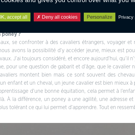
K, accept all
Deny all cookies
Personalize
Privacy 
hampionnat. Celui-ci signait la première sélection à ce niveau du cavalier Picard – ph. c
à poney ?
naux, se confronter à des cavaliers étrangers, voyager et
nous avons la possibilité d’y accéder jeune, mieux est pou
x. J’ai toujours considéré, et encore aujourd’hui, qu’il n
e, pour une question de gabarit et d’âge, que le cavalier n’
 cavaliers montent bien mais ce sont souvent des chevau
 un enfant et un cheval, un jeune cavalier est bien mieux à
pprentissage d’une bonne équitation, cela permet à l’enfan
là. À la différence, un poney a une agilité, une adresse et
 plus tolérant ce qui lui permet d’apprendre. Tout en resse