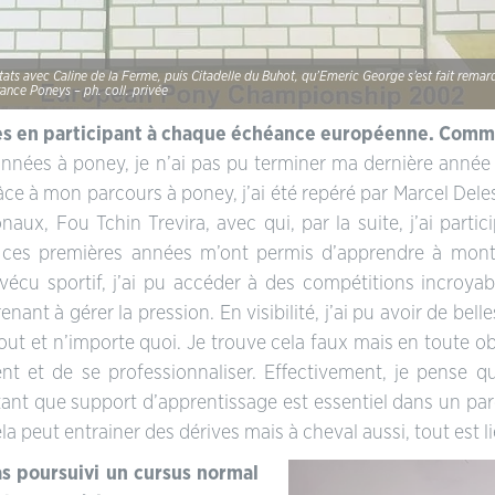
ltats avec Caline de la Ferme, puis Citadelle du Buhot, qu’Emeric George s’est fait remar
rance Poneys – ph. coll. privée
eunes en participant à chaque échéance européenne. Com
nnées à poney, je n’ai pas pu terminer ma dernière année
râce à mon parcours à poney, j’ai été repéré par Marcel Deles
naux, Fou Tchin Trevira, avec qui, par la suite, j’ai part
 ces premières années m’ont permis d’apprendre à monter
vécu sportif, j’ai pu accéder à des compétitions incroy
nant à gérer la pression. En visibilité, j’ai pu avoir de be
tout et n’importe quoi. Je trouve cela faux mais en toute o
nt et de se professionnaliser. Effectivement, je pense q
tant que support d’apprentissage est essentiel dans un parco
 cela peut entrainer des dérives mais à cheval aussi, tout est l
as poursuivi un cursus normal