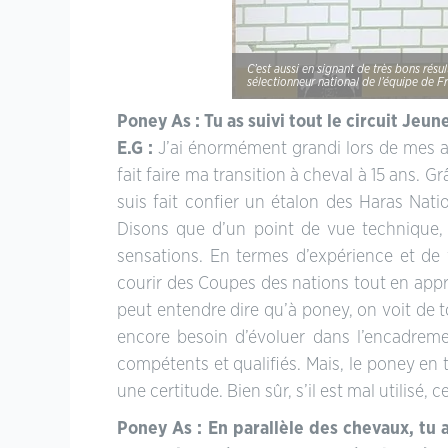
C’est aussi en signant de très bons résu
sélectionneur national de l’équipe de F
Poney As : Tu as suivi tout le circuit J
E.G :
J’ai énormément grandi lors de mes a
fait faire ma transition à cheval à 15 ans. G
suis fait confier un étalon des Haras Natio
Disons que d’un point de vue technique,
sensations. En termes d’expérience et de 
courir des Coupes des nations tout en appre
peut entendre dire qu’à poney, on voit de 
encore besoin d’évoluer dans l’encadreme
compétents et qualifiés. Mais, le poney en 
une certitude. Bien sûr, s’il est mal utilisé,
Poney As : En parallèle des chevaux, tu 