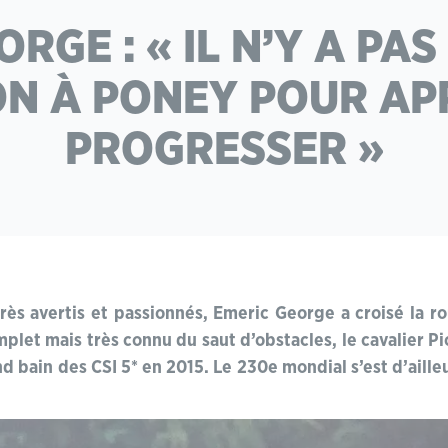
RGE : « IL N’Y A PA
ON À PONEY POUR A
PROGRESSER »
très avertis et passionnés, Emeric George a croisé la r
plet mais très connu du saut d’obstacles, le cavalier P
d bain des CSI 5* en 2015. Le 230e mondial s’est d’aille