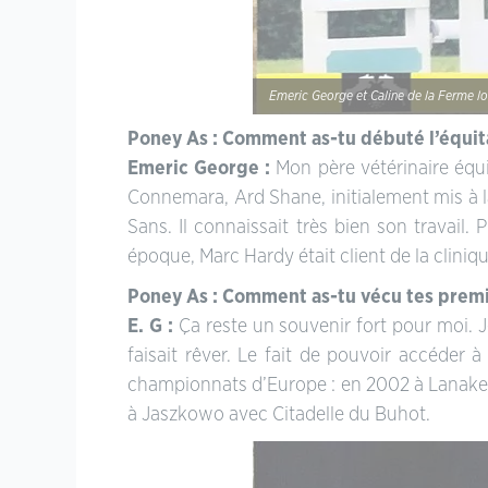
Emeric George et Caline de la Ferme lo
Poney As : Comment as-tu débuté l’équit
Emeric George :
Mon père vétérinaire équi
Connemara, Ard Shane, initialement mis à 
Sans. Il connaissait très bien son travail.
époque, Marc Hardy était client de la cliniq
Poney As : Comment as-tu vécu tes premiè
E. G :
Ça reste un souvenir fort pour moi. J
faisait rêver. Le fait de pouvoir accéder 
championnats d’Europe : en 2002 à Lanaken
à Jaszkowo avec Citadelle du Buhot.