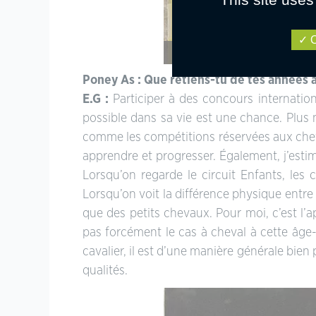
O
Emeric et Caline, toujours sur ce même c
Poney As : Que retiens-tu de tes années 
E.G :
Participer à des concours internatio
possible dans sa vie est une chance. Plus 
comme les compétitions réservées aux chevau
apprendre et progresser. Également, j’estim
Lorsqu’on regarde le circuit Enfants, les
Lorsqu’on voit la différence physique entre
que des petits chevaux. Pour moi, c’est l’a
pas forcément le cas à cheval à cette âge-
cavalier, il est d’une manière générale bien
qualités.