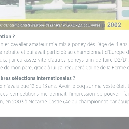
rs des championnats d’Europe de Lanaken en 2002 – ph. coll. privée
ation ?
n et cavalier amateur m’a mis à poney dès l’âge de 4 ans.
la retraite et qui avait participé au championnat d’Europ
 Puis, j’ai eu assez vite d’autres poneys afin de faire D2/D
ue de mon père, grâce à lui j’ai récupéré Caline de la Ferme 
res sélections internationales ?
e n’avais que 12 ou 13 ans. Avoir le coq sur ma veste était
à ces compétitions me donnait l’impression de pouvoir fai
, en 2003 à Necarne Castle (4e du championnat par équipe