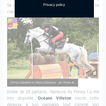
Privacy policy
5e du Grand Prix de Pompadour avec Eliand, se
classent respectivement 4e (-47,6) et 5e (-48,7).
Emma Calandrini et Cherry d’Epinoux – ph. Poney As
Dotée de 29 partants, l’épreuve As Poney 1 a été
très disputée.
Océane Villeton
inscrit cette
épreuve à son palmarès tout comme son