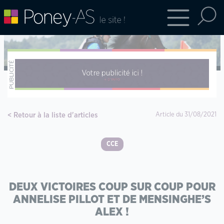
Retour à la liste d'articles
Article du 31/08/2021
CCE
DEUX VICTOIRES COUP SUR COUP POUR
ANNELISE PILLOT ET DE MENSINGHE’S
ALEX !