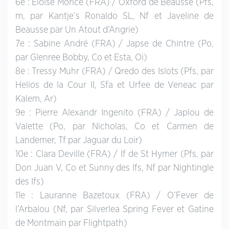
6e : Eloise Morice (FRA) / Oxford de Beausse (Pfs,
m, par Kantje’s Ronaldo SL, Nf et Javeline de
Beausse par Un Atout d’Angrie)
7e : Sabine André (FRA) / Japse de Chintre (Po,
par Glenree Bobby, Co et Esta, Oi)
8e : Tressy Muhr (FRA) / Qredo des Islots (Pfs, par
Helios de la Cour II, Sfa et Urfee de Veneac par
Kalem, Ar)
9e : Pierre Alexandr Ingenito (FRA) / Japlou de
Valette (Po, par Nicholas, Co et Carmen de
Landemer, Tf par Jaguar du Loir)
10e : Clara Deville (FRA) / If de St Hymer (Pfs, par
Don Juan V, Co et Sunny des Ifs, Nf par Nightingle
des Ifs)
11e : Lauranne Bazetoux (FRA) / O’Fever de
l’Arbalou (Nf, par Silverlea Spring Fever et Gatine
de Montmain par Flightpath)