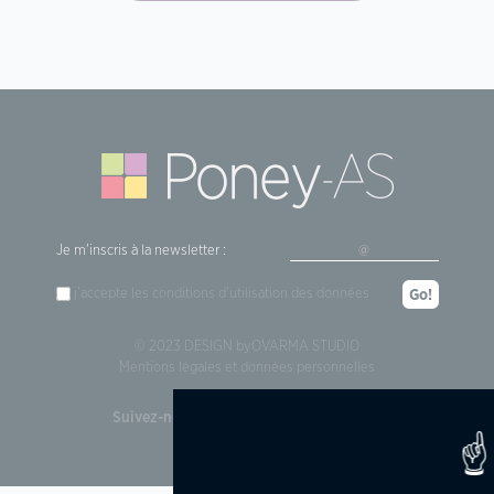
Je m'inscris à la newsletter :
j'accepte les
conditions d'utilisation
des données
Go!
© 2023 DESIGN by
OVARMA STUDIO
Mentions légales et données personnelles
Suivez-nous !