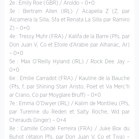
2e : Emily Roe (GBR) / Aroldo – 0+0
3e : Bertram Allen (IRL) / Acapella Z (Z, par
Alcamera la Silla, Sfa et Renata La Silla par Ramiro
Z) – 0+0
4e : Tressy Muhr (FRA) / Kalifa de la Barre (Pfs, par
Don Juan V, Co et Etoile d’Arabie par Alhanac, Ar)
– 0+0
5e : Max O’Reilly Hyland (IRL) / Rock Dee Jay –
0+0
6e : Emilie Carradot (FRA) / Kauline de la Bauche
(Pfs, f, par Shining Starr Aristo, Poet et Va Merc’h
ar Crano, Co par Moyglare Bruff) – 0+0
7e : Emma O’Dwyer (IRL) / Kalim de Montlieu (Pfs,
par Turenne du Reden et Salty Roche, Wd par
Cherauds Ginger) – 0+4
8e : Camille Condé Ferreira (FRA) / Juke Box du
Buhot (étalon Pfs, par Don Juan V, Co et Tiva) –