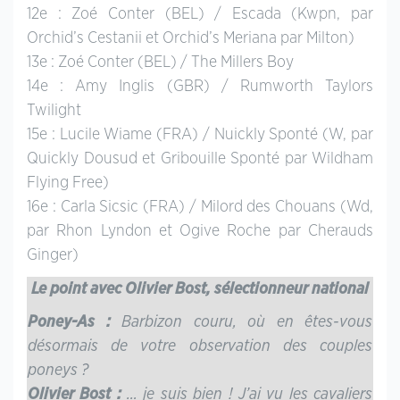
12e : Zoé Conter (BEL) / Escada (Kwpn, par
Orchid’s Cestanii et Orchid’s Meriana par Milton)
13e : Zoé Conter (BEL) / The Millers Boy
14e : Amy Inglis (GBR) / Rumworth Taylors
Twilight
15e : Lucile Wiame (FRA) / Nuickly Sponté (W, par
Quickly Dousud et Gribouille Sponté par Wildham
Flying Free)
16e : Carla Sicsic (FRA) / Milord des Chouans (Wd,
par Rhon Lyndon et Ogive Roche par Cherauds
Ginger)
Le point avec Olivier Bost, sélectionneur national
Poney-As :
Barbizon couru, où en êtes-vous
désormais de votre observation des couples
poneys ?
Olivier Bost :
… je suis bien ! J’ai vu les cavaliers