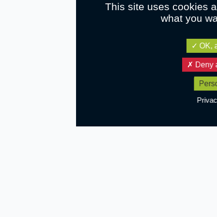
This site uses cookies a
what you wan
OK, a
Deny a
Pers
Privac