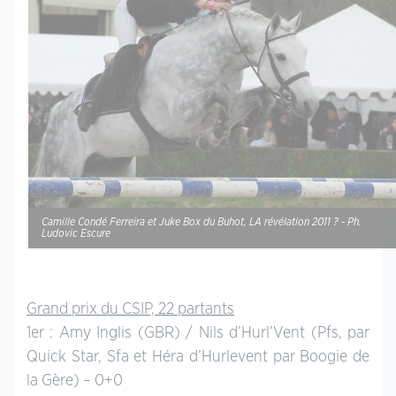
Camille Condé Ferreira et Juke Box du Buhot, LA révélation 2011 ? - Ph.
Ludovic Escure
Grand prix du CSIP, 22 partants
1er : Amy Inglis (GBR) / Nils d’Hurl’Vent (Pfs, par
Quick Star, Sfa et Héra d’Hurlevent par Boogie de
la Gère) – 0+0