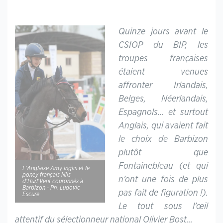
Quinze jours avant le
CSIOP du BIP, les
troupes françaises
étaient venues
affronter Irlandais,
Belges, Néerlandais,
Espagnols… et surtout
Anglais, qui avaient fait
le choix de Barbizon
plutôt que
Fontainebleau (et qui
L'Anglaise Amy Inglis et le
poney français Nils
n’ont une fois de plus
d'Hurl'Vent couronnés à
Barbizon - Ph. Ludovic
pas fait de figuration !).
Escure
Le tout sous l’œil
attentif du sélectionneur national Olivier Bost…