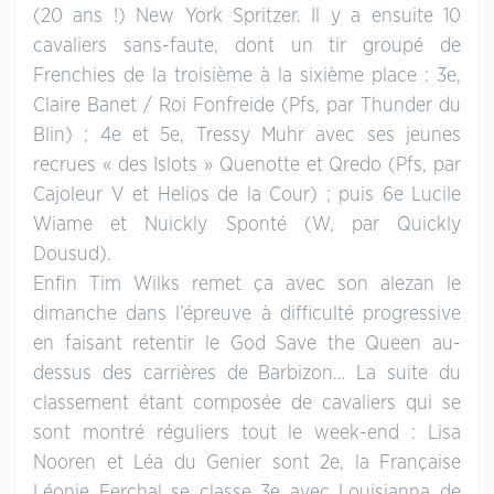
(20 ans !) New York Spritzer. Il y a ensuite 10
cavaliers sans-faute, dont un tir groupé de
Frenchies de la troisième à la sixième place : 3e,
Claire Banet / Roi Fonfreide (Pfs, par Thunder du
Blin) ; 4e et 5e, Tressy Muhr avec ses jeunes
recrues « des Islots » Quenotte et Qredo (Pfs, par
Cajoleur V et Helios de la Cour) ; puis 6e Lucile
Wiame et Nuickly Sponté (W, par Quickly
Dousud).
Enfin Tim Wilks remet ça avec son alezan le
dimanche dans l’épreuve à difficulté progressive
en faisant retentir le God Save the Queen au-
dessus des carrières de Barbizon… La suite du
classement étant composée de cavaliers qui se
sont montré réguliers tout le week-end : Lisa
Nooren et Léa du Genier sont 2e, la Française
Léonie Ferchal se classe 3e avec Louisianna de