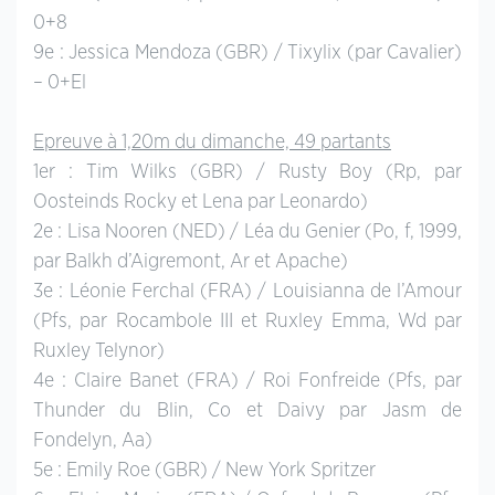
0+8
9e : Jessica Mendoza (GBR) / Tixylix (par Cavalier)
– 0+El
Epreuve à 1,20m du dimanche, 49 partants
1er : Tim Wilks (GBR) / Rusty Boy (Rp, par
Oosteinds Rocky et Lena par Leonardo)
2e : Lisa Nooren (NED) / Léa du Genier (Po, f, 1999,
par Balkh d’Aigremont, Ar et Apache)
3e : Léonie Ferchal (FRA) / Louisianna de l’Amour
(Pfs, par Rocambole III et Ruxley Emma, Wd par
Ruxley Telynor)
4e : Claire Banet (FRA) / Roi Fonfreide (Pfs, par
Thunder du Blin, Co et Daivy par Jasm de
Fondelyn, Aa)
5e : Emily Roe (GBR) / New York Spritzer