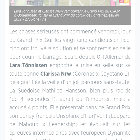
Lara Tönnissen et Clarissa NRW remportent le Grand Prix du CSIOP
d’Opglabbeek. Ici sur le Grand Prix du CSIOP de Fontainebleau en
2019 – ph. Poney As
Les choses sérieuses ont commencé vendredi, jour
du Grand Prix. Sur les vingt-cinq candidats en lice,
cinq ont trouvé la solution et se sont remis en selle
pour courir le barrage. Seule double 0, l’Allemande
Lara Tönnissen
empoche la mise en selle sur sa
toute bonne
Clarissa Nrw
(Coronas x Cayetano L),
déjà gratifiée la veille d’un joli parcours sans-faute.
La Suédoise Mathilda Hansson, bien plus rapide
(de 4 secondes !), aurait pu l’emporter, mais a
accusé 4 points. Elle présentait dans ce Grand Prix
son poney français Unsphinx d’Hurl’Vent (Leopard
de Mahoud x Leadership) et évoluait sur les
épreuves intermédiaires avec l’européen Dynamite