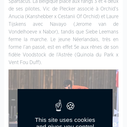
Spartacus. La Belgique place aux rangs 3 et 4 deux
de ses pilotes, Vic de Plecker associé à Orchid’s
Anucia (Kanshebber x Cestanii Of Orchid) et Laure
Tijskens avec Navayo (Jerome van de
Vondelhoeve x Nabor), tandis que Siebe Leemans
ferme la marche. Le jeune Néerlandais, très en
forme l’an passé, est en effet 5e aux rênes de son
fidèle Voodstock de l’Astrée (Quinola du Park x
Vent Fou Duff).
This site uses cookies
and gives you control