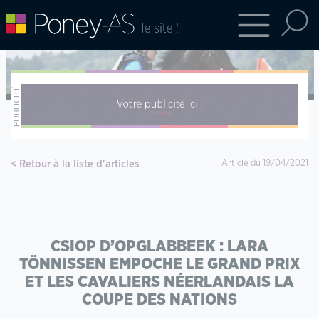
Retour à la liste d'articles
Article du 19/04/2021
CSIOP D’OPGLABBEEK : LARA
TÖNNISSEN EMPOCHE LE GRAND PRIX
ET LES CAVALIERS NÉERLANDAIS LA
COUPE DES NATIONS