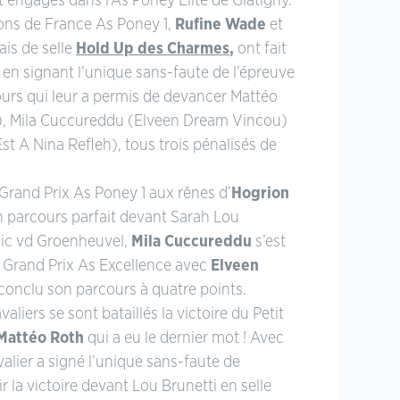
t engagés dans l’As Poney Élite de Glatigny.
ons de France As Poney 1,
Rufine Wade
et
ais de selle
Hold Up des Charmes
,
ont fait
té en signant l’unique sans-faute de l’épreuve
ours qui leur a permis de devancer Mattéo
c), Mila Cuccureddu (Elveen Dream Vincou)
Est A Nina Refleh), tous trois pénalisés de
 Grand Prix As Poney 1 aux rênes d’
Hogrion
un parcours parfait devant Sarah Lou
gic vd Groenheuvel,
Mila Cuccureddu
s’est
 Grand Prix As Excellence avec
Elveen
conclu son parcours à quatre points.
aliers se sont bataillés la victoire du Petit
Mattéo Roth
qui a eu le dernier mot ! Avec
avalier a signé l’unique sans-faute de
ir la victoire devant Lou Brunetti en selle