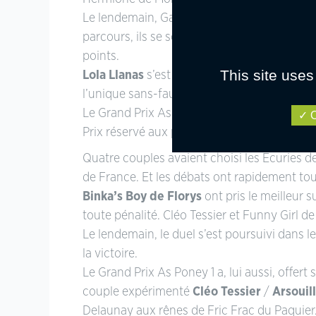
Le lendemain, Gabriel et Hatov ont confirmé 
parcours, ils se sont adjugé le Grand Prix A
points.
This site uses
Lola Llanas
s’est néanmoins offert une belle
l’unique sans-faute de l’épreuve pour s’emp
Le Grand Prix As Poney 1, qui réunissait sep
O
Prix réservé aux poneys de 7 ans,
Joyce de
Quatre couples avaient choisi les Écuries 
de France. Et les débats ont rapidement to
Binka’s Boy de Florys
ont pris le meilleur 
toute pénalité. Cléo Tessier et Funny Girl d
Le lendemain, le duel s’est poursuivi dans l
la victoire.
Le Grand Prix As Poney 1 a, lui aussi, offer
couple expérimenté
Cléo Tessier
/
Arsouill
Delaunay aux rênes de Fric Frac du Paquier