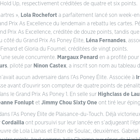
 Hold Up, respectivement créditées de quatre et six points.
artres »,
Lola Rochefort
a parfaitement lancé son week-end
rand Prix As Excellence du lendemain a rebattu les cartes. Pé
nd Prix As Excellence, créditée de douze points, tandis que
u côté du Grand Prix As Poney Élite,
Léna Fernandes
, asso
Fenard et Gloria du Fournel, créditées de vingt points.
u’une seule concurrente.
Margaux Penard
en a profité pour
urs
, piloté par
Ninon Castex
, a inscrit son nom au tableau 
’avait aucun adversaire dans l’As Poney Élite. Associée à
I
sse avant d’ouvrir son compteur de quatre points de pénalité
 dans le Grand Prix As Poney 1. En selle sur
Highclass de Lau
eanne Fonlupt
et
Jimmy Chou Sixty One
ont tiré leur éping
ans l’As Poney Élite de Plaisance-du-Touch. Déjà victorieu
 Cordailla
ont poursuivi sur leur lancée en s’adjugeant l’ép
l’œuvre de Lola Llanas et Elton de Soulac, deuxièmes. Gabri
uatre points, tout comme Julia Chaigne aux rênes de Hasht