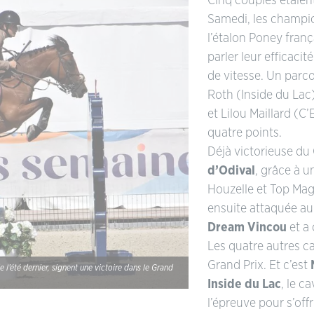
Cinq couples étaien
Samedi, les champi
l’étalon Poney franç
parler leur efficaci
de vitesse. Un parc
Roth (Inside du La
et Lilou Maillard (C’
quatre points.
Déjà victorieuse du
d’Odival
, grâce à 
Houzelle et Top Ma
ensuite attaquée au
Dream Vincou
et a 
Les quatre autres cav
Grand Prix. Et c’est
de l’été dernier, signent une victoire dans le Grand
Inside du Lac
, le c
l’épreuve pour s’offr