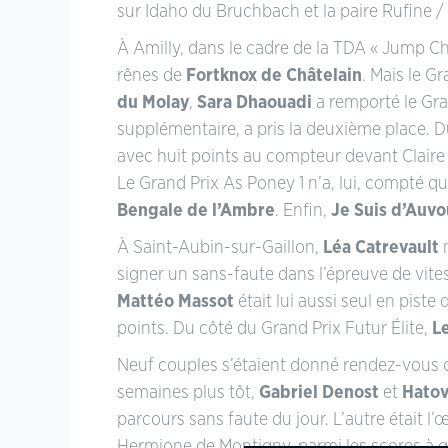
sur Idaho du Bruchbach et la paire Rufine /
À Amilly, dans le cadre de la TDA « Jump Ch
rênes de
Fortknox de Châtelain
. Mais le G
du Molay
,
Sara Dhaouadi
a remporté le Gra
supplémentaire, a pris la deuxième place. D
avec huit points au compteur devant Claire 
Le Grand Prix As Poney 1 n’a, lui, compté q
Bengale de l’Ambre
. Enfin,
Je Suis d’Auvo
À Saint-Aubin-sur-Gaillon,
Léa Catrevault
n
signer un sans-faute dans l’épreuve de vite
Mattéo Massot
était lui aussi seul en piste
points. Du côté du Grand Prix Futur Élite,
L
Neuf couples s’étaient donné rendez-vous d
semaines plus tôt,
Gabriel Denost
et
Hatov
parcours sans faute du jour. L’autre était 
Hermione de Montigny, parmi les scores à q