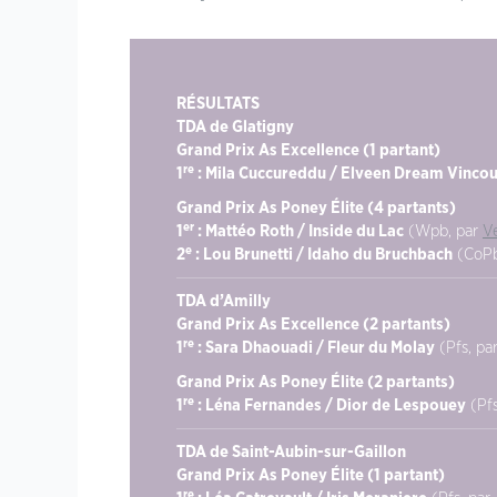
RÉSULTATS
TDA de Glatigny
Grand Prix As Excellence (1 partant)
re
1
: Mila Cuccureddu / Elveen Dream Vinco
Grand Prix As Poney Élite (4 partants)
er
1
: Mattéo Roth / Inside du Lac
(Wpb, par
V
e
2
: Lou Brunetti / Idaho du Bruchbach
(CoPb,
TDA d’Amilly
Grand Prix As Excellence (2 partants)
re
1
: Sara Dhaouadi / Fleur du Molay
(Pfs, pa
Grand Prix As Poney Élite (2 partants)
re
1
: Léna Fernandes / Dior de Lespouey
(Pfs
TDA de Saint-Aubin-sur-Gaillon
Grand Prix As Poney Élite (1 partant)
re