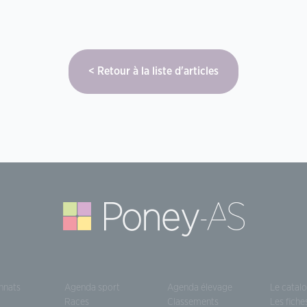
Retour à la liste d'articles
nnats
Agenda sport
Agenda élevage
Le catal
Races
Classements
Les fiche