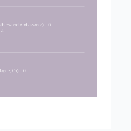
 Rotherwood Ambassador) – 0
 4
 Magee, Co) – 0