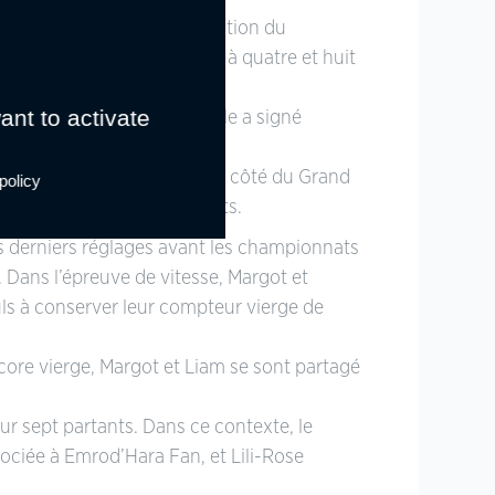
er une nouvelle fois la solution du
ement conclu leurs parcours à quatre et huit
ant to activate
talon
Flipper de l’Étape
, elle a signé
créditées de huit points.
l
, pénalisés de 6 points. Du côté du Grand
policy
tie avec un score de 4 points.
s derniers réglages avant les championnats
. Dans l’épreuve de vitesse, Margot et
uls à conserver leur compteur vierge de
score vierge, Margot et Liam se sont partagé
sur sept partants. Dans ce contexte, le
sociée à Emrod’Hara Fan, et Lili-Rose