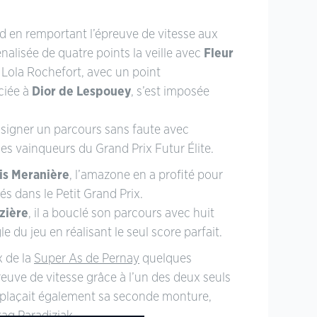
 en remportant l’épreuve de vitesse aux
nalisée de quatre points la veille avec
Fleur
 Lola Rochefort, avec un point
ciée à
Dior de Lespouey
, s’est imposée
 signer un parcours sans faute avec
des vainqueurs du Grand Prix Futur Élite.
ris Meranière
, l’amazone en a profité pour
s dans le Petit Grand Prix.
zière
, il a bouclé son parcours avec huit
le du jeu en réalisant le seul score parfait.
x de la
Super As de Pernay
quelques
reuve de vitesse grâce à l’un des deux seuls
el plaçait également sa seconde monture,
ag Paradiziak.