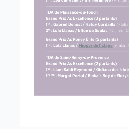
1
: Léa Catrevault / Iris Meraniere
(Pfs, par
TDA de Plaisance-du-Touch
Grand Prix As Excellence (3 partants)
er
1
: Gabriel Denost / Hatov Cordailla
(étalon
e
2
: Lola Llanas / Elton de Soulac
(Oc, par Da
Grand Prix As Poney Élite (5 partants)
re
1
: Lola Llanas /
Flipper de l’Étape
(étalon A
TDA de Saint-Rémy-de-Provence
Grand Prix As Excellence (2 partants)
er
1
: Liam Saidi Reymond / Gidiana des Islot
re ex
1
: Margot Portal / Binka’s Boy de Florys