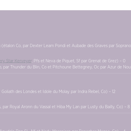
u
(étalon Co, par Dexter Leam Pondi et Aubade des Graves par Soprano
ery Star Kerveyer
, Pfs et Neva de Piquet, Sf par Grenat de Grez) – 0
 par Thunder du Blin, Co et Pitchoune Bettegney, Oc par Azur de Nouv
r Goliath des Londes et Idole du Molay par Indra Rebel, Co) – 12
, par Royal Aronn du Vassal et Hiba My Lan par Lusty du Bailly, Co) – 8