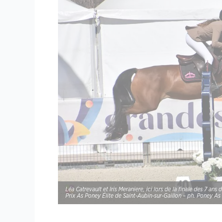
Léa Catrevault et Iris Meraniere, ici lors de la finale des 7 ans 
Prix As Poney Élite de Saint-Aubin-sur-Gaillon – ph. Poney As