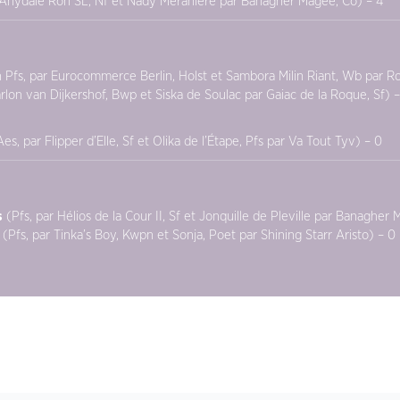
 Anydale Ron SL, Nf et Nady Meraniere par Banagher Magee, Co) – 4
 Pfs, par Eurocommerce Berlin, Holst et Sambora Milin Riant, Wb par
rlon van Dijkershof, Bwp et Siska de Soulac par Gaiac de la Roque, Sf) –
es, par Flipper d’Elle, Sf et Olika de l’Étape, Pfs par Va Tout Tyv) – 0
s
(Pfs, par Hélios de la Cour II, Sf et Jonquille de Pleville par Banagher
(Pfs, par Tinka’s Boy, Kwpn et Sonja, Poet par Shining Starr Aristo) – 0